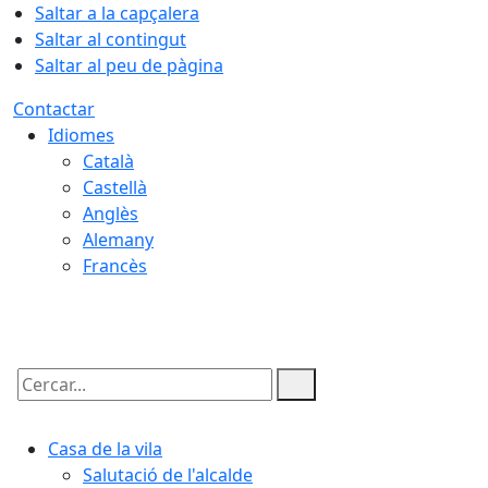
Saltar a la capçalera
Saltar al contingut
Saltar al peu de pàgina
Contactar
Idiomes
Català
Castellà
Anglès
Alemany
Francès
07.08.2026 | 19:22
Cercar:
Casa de la vila
Salutació de l'alcalde