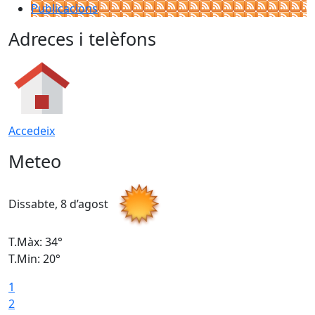
Publicacions
Adreces i telèfons
Accedeix
Meteo
Dissabte, 8 d’agost
D
T.Màx: 34°
T
T.Min: 20°
T
1
2