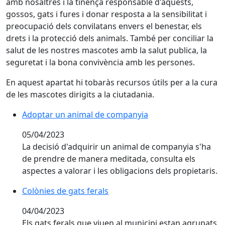
amb nosaltres i la tinença responsable d'aquests,
gossos, gats i fures i donar resposta a la sensibilitat i
preocupació dels convilatans envers el benestar, els
drets i la protecció dels animals. També per conciliar la
salut de les nostres mascotes amb la salut publica, la
seguretat i la bona convivència amb les persones.
En aquest apartat hi tobaràs recursos útils per a la cura
de les mascotes dirigits a la ciutadania.
Adoptar un animal de companyia
Adoptar un animal de companyia
05/04/2023
La decisió d'adquirir un animal de companyia s'ha
de prendre de manera meditada, consulta els
aspectes a valorar i les obligacions dels propietaris.
Colònies de gats ferals
Colònies de gats ferals
04/04/2023
Els gats ferals que viuen al municipi estan agrupats