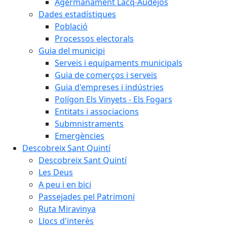
Agermanament Lacq-Audéjos
Dades estadístiques
Població
Processos electorals
Guia del municipi
Serveis i equipaments municipals
Guia de comerços i serveis
Guia d'empreses i indústries
Polígon Els Vinyets - Els Fogars
Entitats i associacions
Submnistraments
Emergències
Descobreix Sant Quintí
Descobreix Sant Quintí
Les Deus
A peu i en bici
Passejades pel Patrimoni
Ruta Miravinya
Llocs d'interès