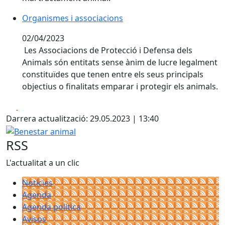
Organismes i associacions
Organismes i associacions
02/04/2023
Les Associacions de Protecció i Defensa dels
Animals són entitats sense ànim de lucre legalment
constituïdes que tenen entre els seus principals
objectius o finalitats emparar i protegir els animals.
Facebook
X
Darrera actualització: 29.05.2023 | 13:40
Benestar animal
RSS
L'actualitat a un clic
Notícies
Agenda
Agenda política
Avisos