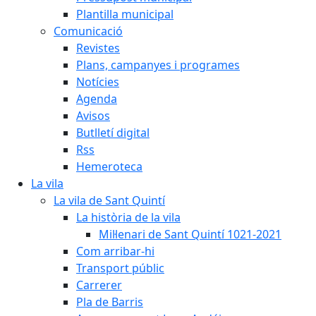
Plantilla municipal
Comunicació
Revistes
Plans, campanyes i programes
Notícies
Agenda
Avisos
Butlletí digital
Rss
Hemeroteca
La vila
La vila de Sant Quintí
La història de la vila
Mil·lenari de Sant Quintí 1021-2021
Com arribar-hi
Transport públic
Carrerer
Pla de Barris