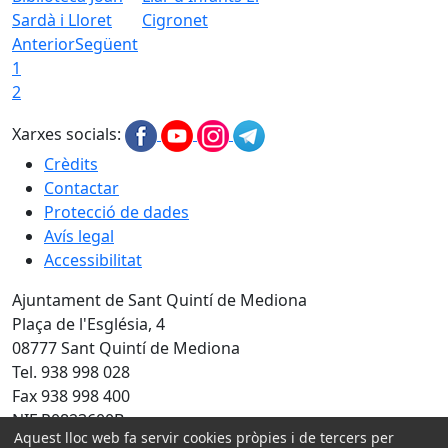
Sardà i Lloret
Cigronet
Anterior
Següent
1
2
Xarxes socials:
Crèdits
Contactar
Protecció de dades
Avís legal
Accessibilitat
Ajuntament de Sant Quintí de Mediona
Plaça de l'Església, 4
08777 Sant Quintí de Mediona
Tel. 938 998 028
Fax 938 998 400
NIF P0823600B
Aquest lloc web fa servir cookies pròpies i de tercers per