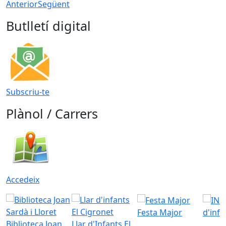
Anterior
Següent
Butlletí digital
Subscriu-te
Plànol / Carrers
Accedeix
Festa Major
d'inf
Biblioteca Joan
Llar d'Infants El