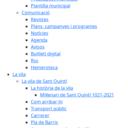
Plantilla municipal
Comunicació
Revistes
Plans, campanyes i programes
Notícies
Agenda
Avisos
Butlletí digital
Rss
Hemeroteca
La vila
La vila de Sant Quintí
La història de la vila
Mil·lenari de Sant Quintí 1021-2021
Com arribar-hi
Transport públic
Carrerer
Pla de Barris