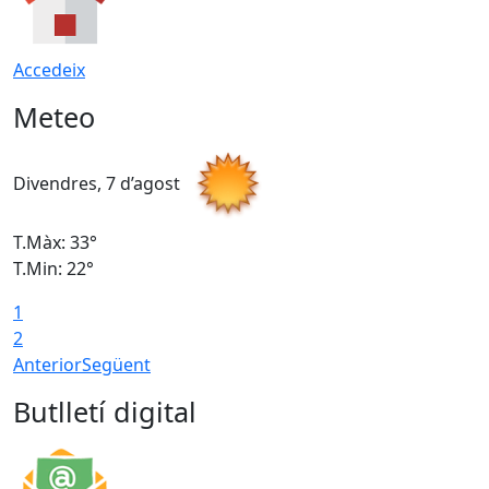
Accedeix
Meteo
Divendres, 7 d’agost
D
T.Màx: 33°
T
T.Min: 22°
T
1
2
Anterior
Següent
Butlletí digital