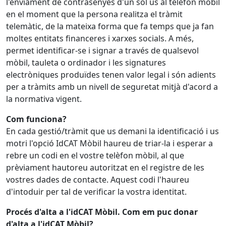
l'enviament de contrasenyes d'un sol ús al telèfon mòbil
en el moment que la persona realitza el tràmit
telemàtic, de la mateixa forma que fa temps que ja fan
moltes entitats financeres i xarxes socials. A més,
permet identificar-se i signar a través de qualsevol
mòbil, tauleta o ordinador i les signatures
electròniques produïdes tenen valor legal i són adients
per a tràmits amb un nivell de seguretat mitjà d'acord a
la normativa vigent.
Com funciona?
En cada gestió/tràmit que us demani la identificació i us
motri l'opció IdCAT Mòbil haureu de triar-la i esperar a
rebre un codi en el vostre telèfon mòbil, al que
prèviament hautoreu autoritzat en el registre de les
vostres dades de contacte. Aquest codi l'haureu
d'intoduir per tal de verificar la vostra identitat.
Procés d'alta a l'idCAT Mòbil
. Com em puc donar
d'alta a l'idCAT Mòbil?