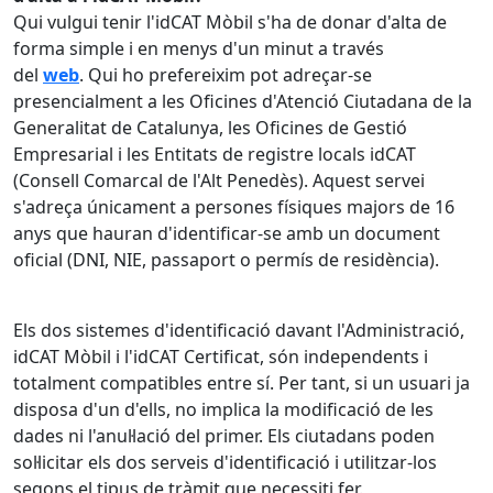
Qui vulgui tenir l'idCAT Mòbil s'ha de donar d'alta de
forma simple i en menys d'un minut a través
del
web
. Qui ho prefereixim pot adreçar-se
presencialment a les Oficines d'Atenció Ciutadana de la
Generalitat de Catalunya, les Oficines de Gestió
Empresarial i les Entitats de registre locals idCAT
(Consell Comarcal de l'Alt Penedès). Aquest servei
s'adreça únicament a persones físiques majors de 16
anys que hauran d'identificar-se amb un document
oficial (DNI, NIE, passaport o permís de residència).
Els dos sistemes d'identificació davant l'Administració,
idCAT Mòbil i l'idCAT Certificat, són independents i
totalment compatibles entre sí. Per tant, si un usuari ja
disposa d'un d'ells, no implica la modificació de les
dades ni l'anul·lació del primer. Els ciutadans poden
sol·licitar els dos serveis d'identificació i utilitzar-los
segons el tipus de tràmit que necessiti fer.