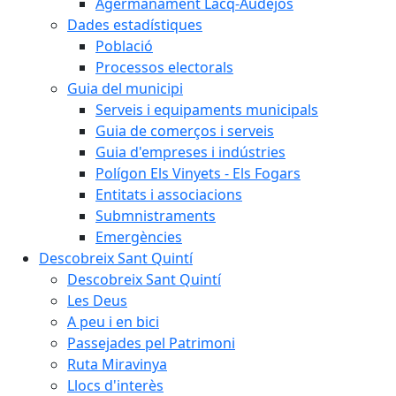
Agermanament Lacq-Audéjos
Dades estadístiques
Població
Processos electorals
Guia del municipi
Serveis i equipaments municipals
Guia de comerços i serveis
Guia d'empreses i indústries
Polígon Els Vinyets - Els Fogars
Entitats i associacions
Submnistraments
Emergències
Descobreix Sant Quintí
Descobreix Sant Quintí
Les Deus
A peu i en bici
Passejades pel Patrimoni
Ruta Miravinya
Llocs d'interès