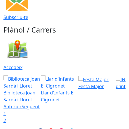
Subscriu-te
Plànol / Carrers
Accedeix
Festa Major
d'inf
Biblioteca Joan
Llar d'Infants El
Sardà i Lloret
Cigronet
Anterior
Següent
1
2