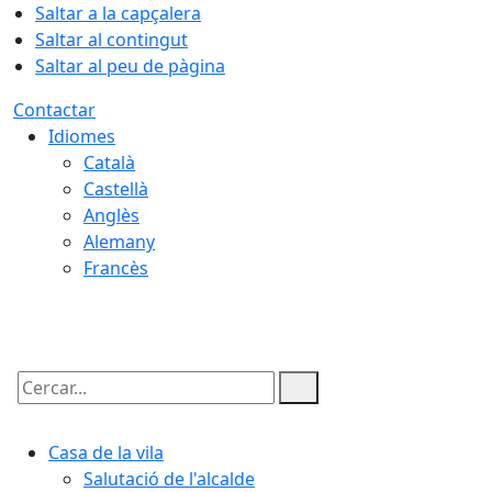
Saltar a la capçalera
Saltar al contingut
Saltar al peu de pàgina
Contactar
Idiomes
Català
Castellà
Anglès
Alemany
Francès
07.08.2026 | 08:54
Cercar:
Casa de la vila
Salutació de l'alcalde