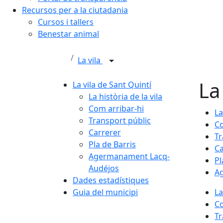
Recursos per a la ciutadania
Cursos i tallers
Benestar animal
La vila
La
La vila de Sant Quintí
La història de la vila
Com arribar-hi
La
Transport públic
Co
Carrerer
Tr
Pla de Barris
Ca
Agermanament Lacq-
Pl
Audéjos
A
Dades estadístiques
Guia del municipi
La
Co
Tr