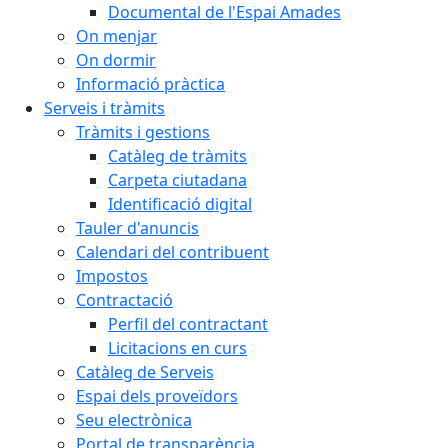
Documental de l'Espai Amades
On menjar
On dormir
Informació pràctica
Serveis i tràmits
Tràmits i gestions
Catàleg de tràmits
Carpeta ciutadana
Identificació digital
Tauler d'anuncis
Calendari del contribuent
Impostos
Contractació
Perfil del contractant
Licitacions en curs
Catàleg de Serveis
Espai dels proveïdors
Seu electrònica
Portal de transparència