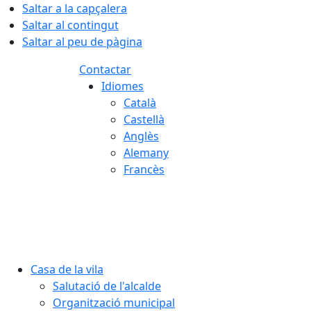
Saltar a la capçalera
Saltar al contingut
Saltar al peu de pàgina
Contactar
Idiomes
Català
Castellà
Anglès
Alemany
Francès
08.08.2026 | 09:31
Casa de la vila
Salutació de l'alcalde
Organització municipal