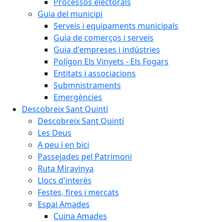
Processos electorals
Guia del municipi
Serveis i equipaments municipals
Guia de comerços i serveis
Guia d'empreses i indústries
Polígon Els Vinyets - Els Fogars
Entitats i associacions
Submnistraments
Emergències
Descobreix Sant Quintí
Descobreix Sant Quintí
Les Deus
A peu i en bici
Passejades pel Patrimoni
Ruta Miravinya
Llocs d'interès
Festes, fires i mercats
Espai Amades
Cuina Amades