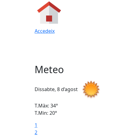
Accedeix
Meteo
Dissabte, 8 d’agost
T.Màx: 34°
T.Min: 20°
1
2