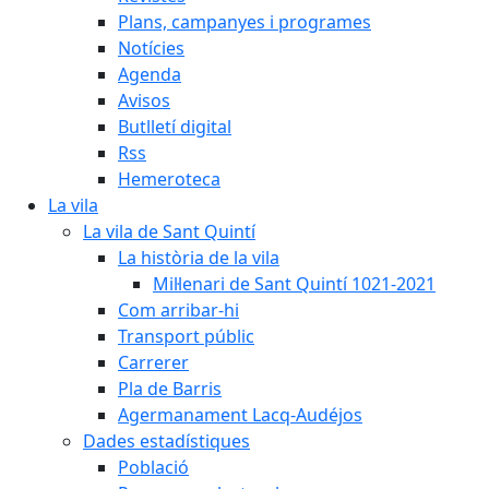
Plans, campanyes i programes
Notícies
Agenda
Avisos
Butlletí digital
Rss
Hemeroteca
La vila
La vila de Sant Quintí
La història de la vila
Mil·lenari de Sant Quintí 1021-2021
Com arribar-hi
Transport públic
Carrerer
Pla de Barris
Agermanament Lacq-Audéjos
Dades estadístiques
Població