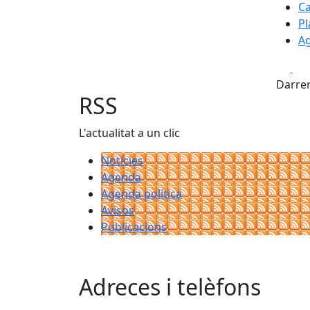
Ca
Pl
A
Fa
Darrer
RSS
L'actualitat a un clic
Notícies
Agenda
Agenda política
Avisos
Publicacions
Adreces i telèfons