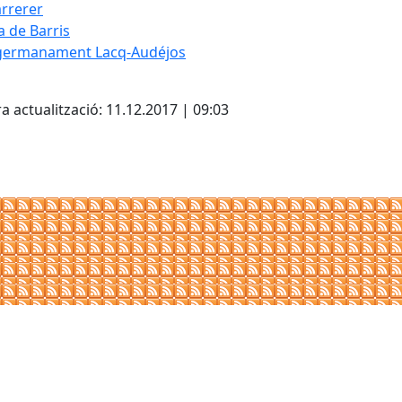
rrerer
a de Barris
germanament Lacq-Audéjos
cebook
X
a actualització: 11.12.2017 | 09:03