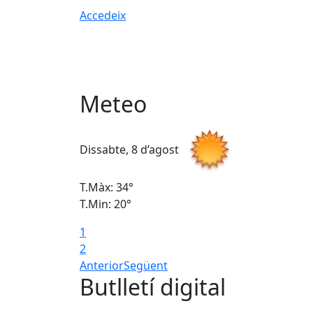
Accedeix
Meteo
Dissabte, 8 d’agost
T.Màx: 34°
T.Min: 20°
1
2
Anterior
Següent
Butlletí digital