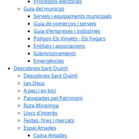
Processos electorals
Guia del municipi
Serveis i equipaments municipals
Guia de comerços i serveis
Guia d'empreses i indústries
Polígon Els Vinyets - Els Fogars
Entitats i associacions
Submnistraments
Emergències
Descobreix Sant Quintí
Descobreix Sant Quintí
Les Deus
A peu i en bici
Passejades pel Patrimoni
Ruta Miravinya
Llocs d'interès
Festes, fires i mercats
Espai Amades
Cuina Amades