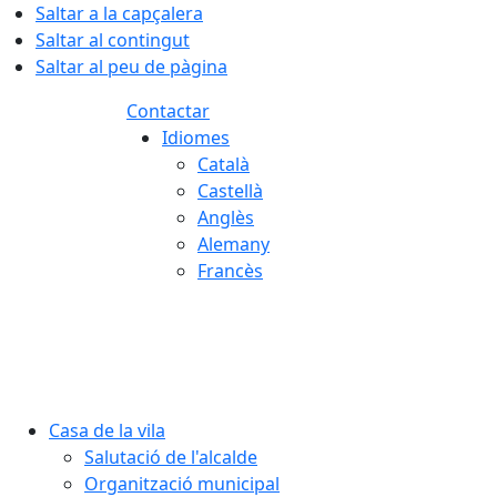
Saltar a la capçalera
Saltar al contingut
Saltar al peu de pàgina
Contactar
Idiomes
Català
Castellà
Anglès
Alemany
Francès
07.08.2026 | 19:35
Casa de la vila
Salutació de l'alcalde
Organització municipal