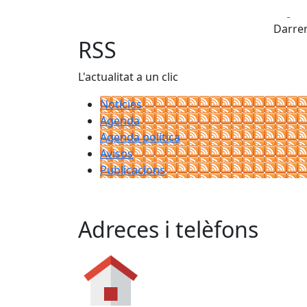
Fa
Darrer
RSS
L'actualitat a un clic
Notícies
Agenda
Agenda política
Avisos
Publicacions
Adreces i telèfons