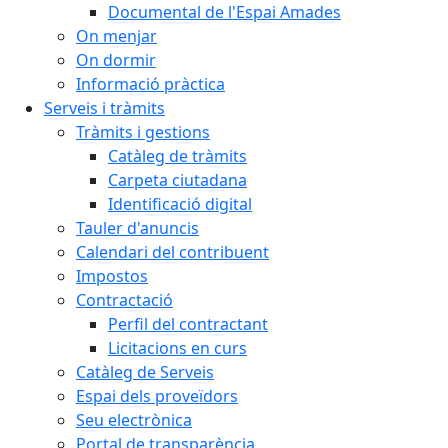
Documental de l'Espai Amades
On menjar
On dormir
Informació pràctica
Serveis i tràmits
Tràmits i gestions
Catàleg de tràmits
Carpeta ciutadana
Identificació digital
Tauler d'anuncis
Calendari del contribuent
Impostos
Contractació
Perfil del contractant
Licitacions en curs
Catàleg de Serveis
Espai dels proveïdors
Seu electrònica
Portal de transparència