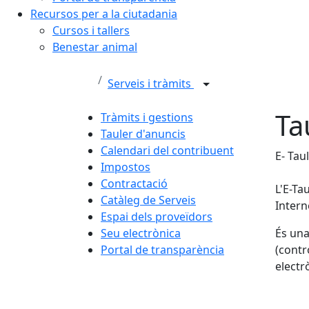
Recursos per a la ciutadania
Cursos i tallers
Benestar animal
Serveis i tràmits
Ta
Tràmits i gestions
Tauler d'anuncis
Calendari del contribuent
E- Tau
Impostos
Contractació
L'E-Ta
Catàleg de Serveis
Intern
Espai dels proveïdors
Seu electrònica
És una
Portal de transparència
(contr
electr