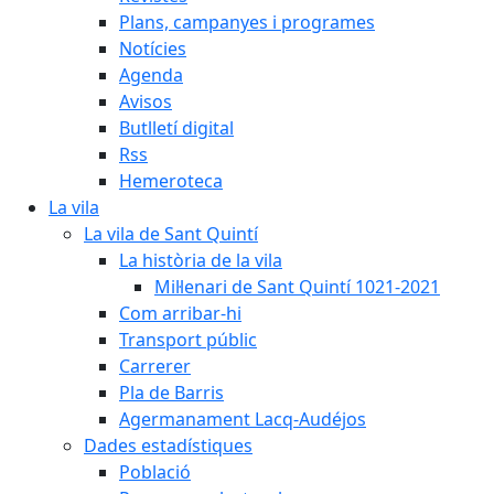
Plans, campanyes i programes
Notícies
Agenda
Avisos
Butlletí digital
Rss
Hemeroteca
La vila
La vila de Sant Quintí
La història de la vila
Mil·lenari de Sant Quintí 1021-2021
Com arribar-hi
Transport públic
Carrerer
Pla de Barris
Agermanament Lacq-Audéjos
Dades estadístiques
Població