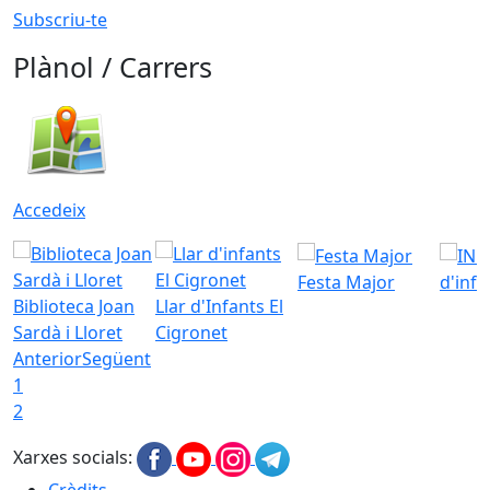
Subscriu-te
Plànol / Carrers
Accedeix
Festa Major
d'inf
Biblioteca Joan
Llar d'Infants El
Sardà i Lloret
Cigronet
Anterior
Següent
1
2
Xarxes socials: