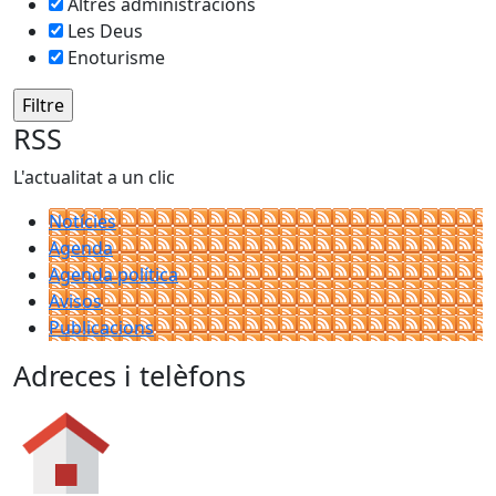
Altres administracions
Les Deus
Enoturisme
RSS
L'actualitat a un clic
Notícies
Agenda
Agenda política
Avisos
Publicacions
Adreces i telèfons