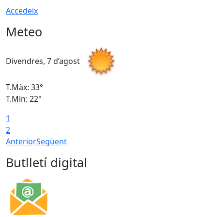
Accedeix
Meteo
Divendres, 7 d’agost
D
T.Màx: 33°
T
T.Min: 22°
T
1
2
Anterior
Següent
Butlletí digital