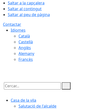
Saltar a la capçalera
Saltar al contingut
Saltar al peu de pàgina
Contactar
Idiomes
Català
Castellà
Anglès
Alemany
Francès
06.08.2026 | 20:27
Cercar:
Casa de la vila
Salutació de l'alcalde