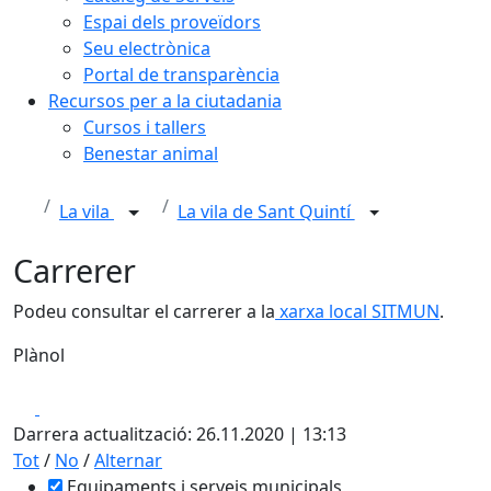
Espai dels proveïdors
Seu electrònica
Portal de transparència
Recursos per a la ciutadania
Cursos i tallers
Benestar animal
La vila
La vila de Sant Quintí
Carrerer
Podeu consultar el carrerer a la
xarxa local SITMUN
.
Plànol
Leaflet
| ©
OpenStreetMap
contributors
Facebook
X
+
Darrera actualització: 26.11.2020 | 13:13
−
Tot
/
No
/
Alternar
Equipaments i serveis municipals