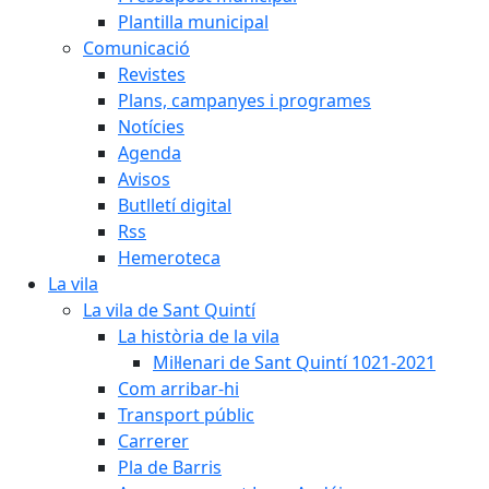
Plantilla municipal
Comunicació
Revistes
Plans, campanyes i programes
Notícies
Agenda
Avisos
Butlletí digital
Rss
Hemeroteca
La vila
La vila de Sant Quintí
La història de la vila
Mil·lenari de Sant Quintí 1021-2021
Com arribar-hi
Transport públic
Carrerer
Pla de Barris