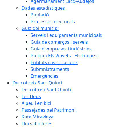
Agermanament Lacq-Audéjos
Dades estadístiques
Població
Processos electorals
Guia del municipi
Serveis i equipaments municipals
Guia de comerços i serveis
Guia d'empreses i indústries
Polígon Els Vinyets - Els Fogars
Entitats i associacions
Submnistraments
Emergències
Descobreix Sant Quintí
Descobreix Sant Quintí
Les Deus
A peu i en bici
Passejades pel Patrimoni
Ruta Miravinya
Llocs d'interès