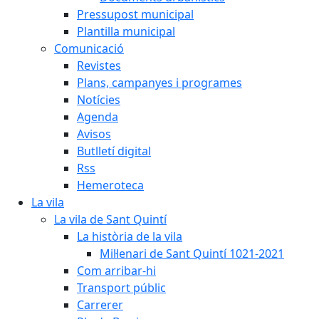
Pressupost municipal
Plantilla municipal
Comunicació
Revistes
Plans, campanyes i programes
Notícies
Agenda
Avisos
Butlletí digital
Rss
Hemeroteca
La vila
La vila de Sant Quintí
La història de la vila
Mil·lenari de Sant Quintí 1021-2021
Com arribar-hi
Transport públic
Carrerer