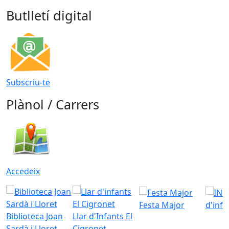
Butlletí digital
Subscriu-te
Plànol / Carrers
Accedeix
Festa Major
d'inf
Biblioteca Joan
Llar d'Infants El
Sardà i Lloret
Cigronet