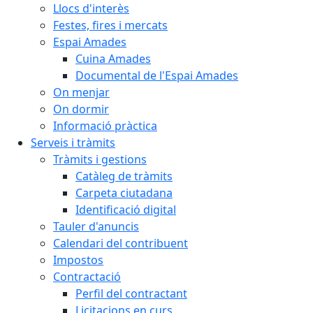
Llocs d'interès
Festes, fires i mercats
Espai Amades
Cuina Amades
Documental de l'Espai Amades
On menjar
On dormir
Informació pràctica
Serveis i tràmits
Tràmits i gestions
Catàleg de tràmits
Carpeta ciutadana
Identificació digital
Tauler d'anuncis
Calendari del contribuent
Impostos
Contractació
Perfil del contractant
Licitacions en curs