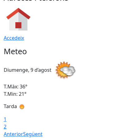
Accedeix
Meteo
Diumenge, 9 d’agost
D
T.Màx: 36°
T
T.Min: 21°
T
Tarda
T
1
2
Anterior
Següent