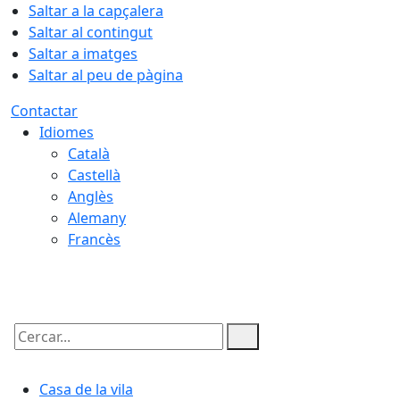
Saltar a la capçalera
Saltar al contingut
Saltar a imatges
Saltar al peu de pàgina
Contactar
Idiomes
Català
Castellà
Anglès
Alemany
Francès
09.08.2026 | 04:54
Cercar:
Casa de la vila