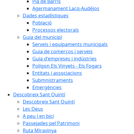
Pla de Barris
Agermanament Lacq-Audéjos
Dades estadístiques
Població
Processos electorals
Guia del municipi
Serveis i equipaments municipals
Guia de comerços i serveis
Guia d'empreses i indústries
Polígon Els Vinyets - Els Fogars
Entitats i associacions
Submnistraments
Emergències
Descobreix Sant Quintí
Descobreix Sant Quintí
Les Deus
A peu i en bici
Passejades pel Patrimoni
Ruta Miravinya