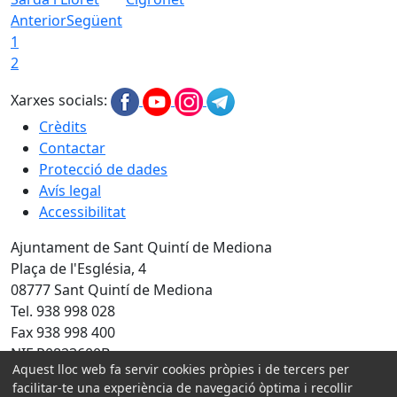
Anterior
Següent
1
2
Xarxes socials:
Crèdits
Contactar
Protecció de dades
Avís legal
Accessibilitat
Ajuntament de Sant Quintí de Mediona
Plaça de l'Església, 4
08777 Sant Quintí de Mediona
Tel. 938 998 028
Fax 938 998 400
NIF P0823600B
Aquest lloc web fa servir cookies pròpies i de tercers per
facilitar-te una experiència de navegació òptima i recollir
Amb la col·laboració de: