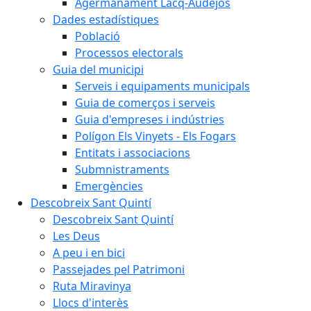
Agermanament Lacq-Audéjos
Dades estadístiques
Població
Processos electorals
Guia del municipi
Serveis i equipaments municipals
Guia de comerços i serveis
Guia d'empreses i indústries
Polígon Els Vinyets - Els Fogars
Entitats i associacions
Submnistraments
Emergències
Descobreix Sant Quintí
Descobreix Sant Quintí
Les Deus
A peu i en bici
Passejades pel Patrimoni
Ruta Miravinya
Llocs d'interès