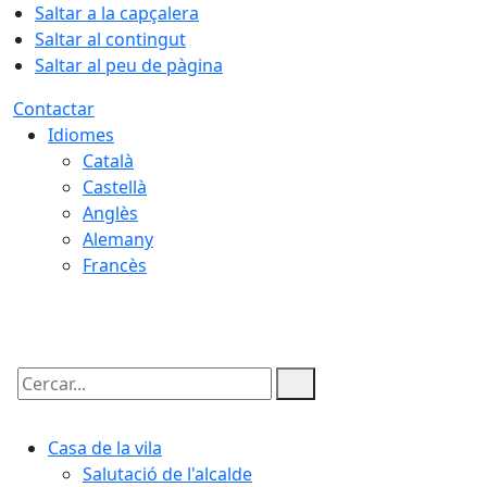
Saltar a la capçalera
Saltar al contingut
Saltar al peu de pàgina
Contactar
Idiomes
Català
Castellà
Anglès
Alemany
Francès
09.08.2026 | 09:14
Cercar:
Casa de la vila
Salutació de l'alcalde