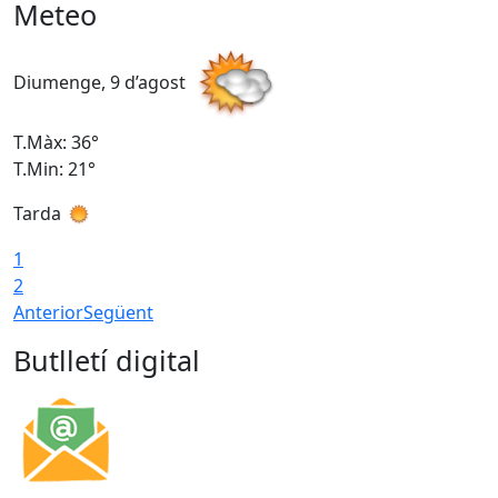
Meteo
Diumenge, 9 d’agost
D
T.Màx: 36°
T
T.Min: 21°
T
Tarda
T
1
2
Anterior
Següent
Butlletí digital