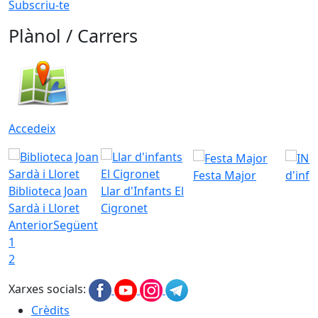
Subscriu-te
Plànol / Carrers
Accedeix
Festa Major
d'inf
Biblioteca Joan
Llar d'Infants El
Sardà i Lloret
Cigronet
Anterior
Següent
1
2
Xarxes socials:
Crèdits