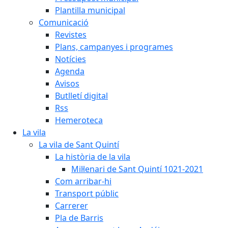
Plantilla municipal
Comunicació
Revistes
Plans, campanyes i programes
Notícies
Agenda
Avisos
Butlletí digital
Rss
Hemeroteca
La vila
La vila de Sant Quintí
La història de la vila
Mil·lenari de Sant Quintí 1021-2021
Com arribar-hi
Transport públic
Carrerer
Pla de Barris