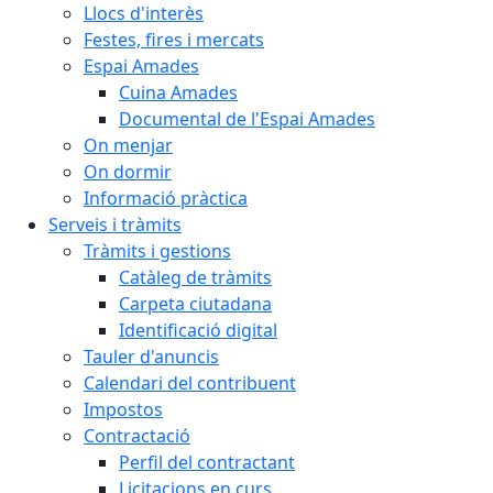
Llocs d'interès
Festes, fires i mercats
Espai Amades
Cuina Amades
Documental de l'Espai Amades
On menjar
On dormir
Informació pràctica
Serveis i tràmits
Tràmits i gestions
Catàleg de tràmits
Carpeta ciutadana
Identificació digital
Tauler d'anuncis
Calendari del contribuent
Impostos
Contractació
Perfil del contractant
Licitacions en curs