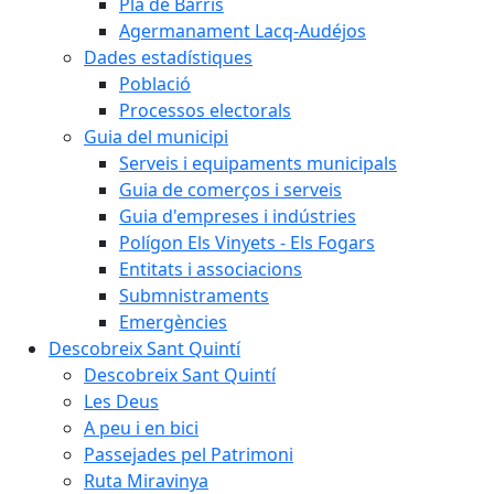
Pla de Barris
Agermanament Lacq-Audéjos
Dades estadístiques
Població
Processos electorals
Guia del municipi
Serveis i equipaments municipals
Guia de comerços i serveis
Guia d'empreses i indústries
Polígon Els Vinyets - Els Fogars
Entitats i associacions
Submnistraments
Emergències
Descobreix Sant Quintí
Descobreix Sant Quintí
Les Deus
A peu i en bici
Passejades pel Patrimoni
Ruta Miravinya