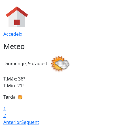
Accedeix
Meteo
Diumenge, 9 d’agost
D
T.Màx: 36°
T
T.Min: 21°
T
Tarda
T
1
2
Anterior
Següent