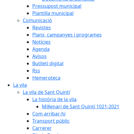
Pressupost municipal
Plantilla municipal
Comunicació
Revistes
Plans, campanyes i programes
Notícies
Agenda
Avisos
Butlletí digital
Rss
Hemeroteca
La vila
La vila de Sant Quintí
La història de la vila
Mil·lenari de Sant Quintí 1021-2021
Com arribar-hi
Transport públic
Carrerer