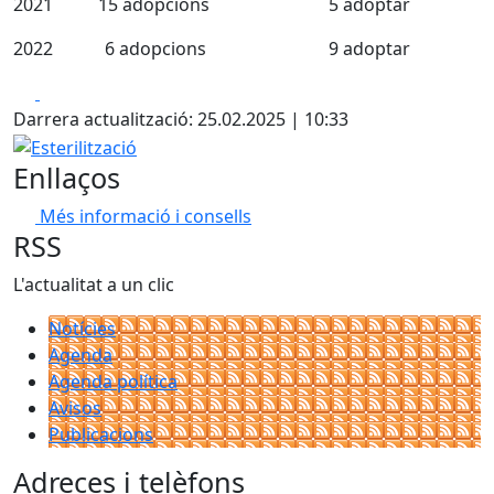
2021
15 adopcions
5 adoptar
2022
6 adopcions
9 adoptar
Facebook
X
Darrera actualització: 25.02.2025 | 10:33
Esterilització
Enllaços
Més informació i consells
RSS
L'actualitat a un clic
Notícies
Agenda
Agenda política
Avisos
Publicacions
Adreces i telèfons