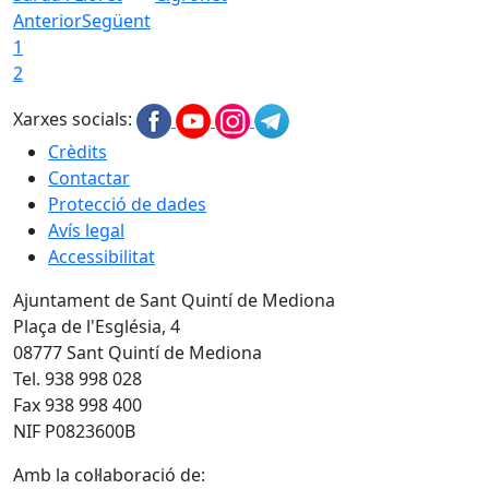
Anterior
Següent
1
2
Xarxes socials:
Crèdits
Contactar
Protecció de dades
Avís legal
Accessibilitat
Ajuntament de Sant Quintí de Mediona
Plaça de l'Església, 4
08777 Sant Quintí de Mediona
Tel. 938 998 028
Fax 938 998 400
NIF P0823600B
Amb la col·laboració de: