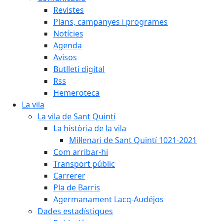
Revistes
Plans, campanyes i programes
Notícies
Agenda
Avisos
Butlletí digital
Rss
Hemeroteca
La vila
La vila de Sant Quintí
La història de la vila
Mil·lenari de Sant Quintí 1021-2021
Com arribar-hi
Transport públic
Carrerer
Pla de Barris
Agermanament Lacq-Audéjos
Dades estadístiques