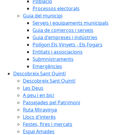
Població
Processos electorals
Guia del municipi
Serveis i equipaments municipals
Guia de comerços i serveis
Guia d'empreses i indústries
Polígon Els Vinyets - Els Fogars
Entitats i associacions
Submnistraments
Emergències
Descobreix Sant Quintí
Descobreix Sant Quintí
Les Deus
A peu i en bici
Passejades pel Patrimoni
Ruta Miravinya
Llocs d'interès
Festes, fires i mercats
Espai Amades