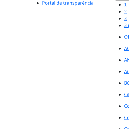
Portal de transparència
1
2
3
3 
OB
AC
AN
Au
Bú
Ci
Co
Co