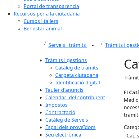
Portal de transparència
Recursos per a la ciutadania
Cursos i tallers
Benestar animal
Serveis i tràmits
Tràmits i gest
Ca
Tràmits i gestions
Catàleg de tràmits
Carpeta ciutadana
Tràmit
Identificació digital
Tauler d'anuncis
El
Cat
Calendari del contribuent
Medion
Impostos
necess
Contractació
tramita
Catàleg de Serveis
Espai dels proveïdors
Categ
Seu electrònica
Cap s