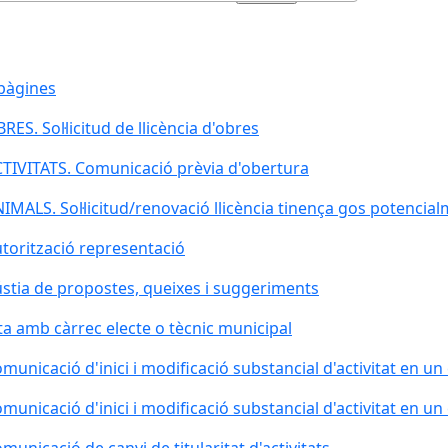
pàgines
RES. Sol·licitud de llicència d'obres
TIVITATS. Comunicació prèvia d'obertura
IMALS. Sol·licitud/renovació llicència tinença gos potencial
torització representació
stia de propostes, queixes i suggeriments
ta amb càrrec electe o tècnic municipal
municació d'inici i modificació substancial d'activitat en un
municació d'inici i modificació substancial d'activitat en un