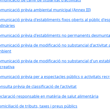
municació de canvi de titularitat d'activitats
municació prèvia ambiental municipal (Annex III)
municació prèvia d'establiments fixos oberts al públic d'espe
dinàries
municació prèvia d'establiments no permanents desmunta
municació prèvia de modificació no substancial d'activitat
mbient
municació prèvia de modificació no substancial d'un establi
creativa
municació prèvia per a espectacles públics o activitats recr
nsulta prèvia de classificació de l'activitat
claració responsable en matèria de salut alimentària
miciliació de tributs, taxes i preus públics