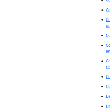
Co
Co
Co
or
Co
Co
a
Co
re
Co
Co
De
Do