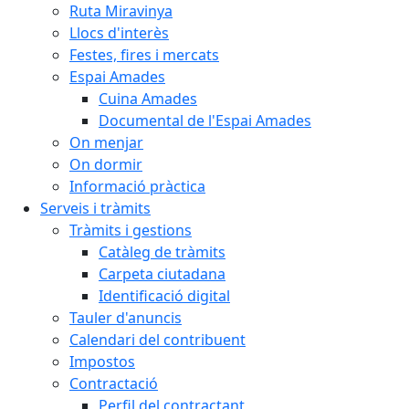
Ruta Miravinya
Llocs d'interès
Festes, fires i mercats
Espai Amades
Cuina Amades
Documental de l'Espai Amades
On menjar
On dormir
Informació pràctica
Serveis i tràmits
Tràmits i gestions
Catàleg de tràmits
Carpeta ciutadana
Identificació digital
Tauler d'anuncis
Calendari del contribuent
Impostos
Contractació
Perfil del contractant