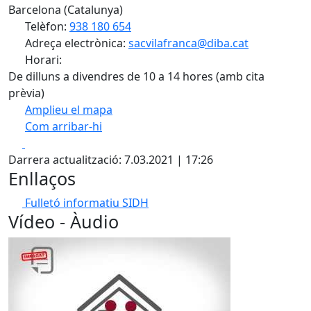
Barcelona (Catalunya)
Telèfon:
938 180 654
Adreça electrònica:
sacvilafranca@diba.cat
Horari:
De dilluns a divendres de 10 a 14 hores (amb cita
prèvia)
Amplieu el mapa
Com arribar-hi
Leaflet
| ©
OpenStreetMap
contributors
Facebook
X
+
Darrera actualització: 7.03.2021 | 17:26
−
Enllaços
Fulletó informatiu SIDH
Vídeo - Àudio