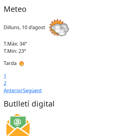
Meteo
Dilluns, 10 d’agost
D
T.Màx: 34°
T
T.Min: 23°
T
Tarda
T
1
2
Anterior
Següent
Butlletí digital