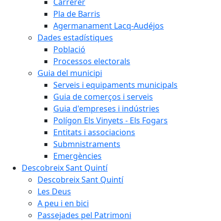
Carrerer
Pla de Barris
Agermanament Lacq-Audéjos
Dades estadístiques
Població
Processos electorals
Guia del municipi
Serveis i equipaments municipals
Guia de comerços i serveis
Guia d'empreses i indústries
Polígon Els Vinyets - Els Fogars
Entitats i associacions
Submnistraments
Emergències
Descobreix Sant Quintí
Descobreix Sant Quintí
Les Deus
A peu i en bici
Passejades pel Patrimoni