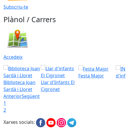
Subscriu-te
Plànol / Carrers
Accedeix
Festa Major
d'inf
Biblioteca Joan
Llar d'Infants El
Sardà i Lloret
Cigronet
Anterior
Següent
1
2
Xarxes socials: