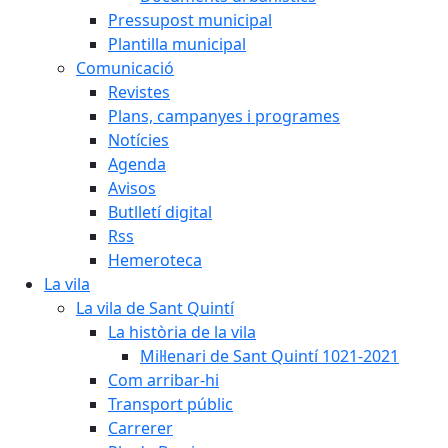
Pressupost municipal
Plantilla municipal
Comunicació
Revistes
Plans, campanyes i programes
Notícies
Agenda
Avisos
Butlletí digital
Rss
Hemeroteca
La vila
La vila de Sant Quintí
La història de la vila
Mil·lenari de Sant Quintí 1021-2021
Com arribar-hi
Transport públic
Carrerer