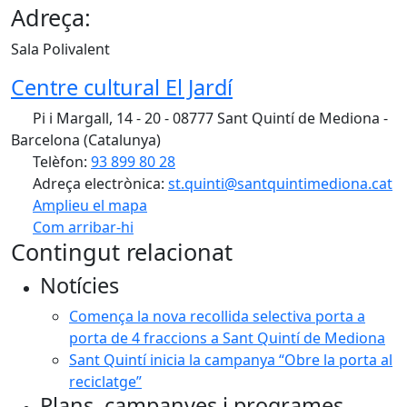
Adreça:
Sala Polivalent
Centre cultural El Jardí
Pi i Margall, 14 - 20 - 08777 Sant Quintí de Mediona -
Barcelona (Catalunya)
Telèfon:
93 899 80 28
Adreça electrònica:
st.quinti@santquintimediona.cat
Amplieu el mapa
Com arribar-hi
Leaflet
| ©
OpenStreetMap
contributors
Contingut relacionat
+
Notícies
−
Comença la nova recollida selectiva porta a
porta de 4 fraccions a Sant Quintí de Mediona
Sant Quintí inicia la campanya “Obre la porta al
reciclatge”
Plans, campanyes i programes