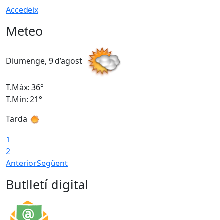
Accedeix
Meteo
Diumenge, 9 d’agost
D
T.Màx: 36°
T
T.Min: 21°
T
Tarda
T
1
2
Anterior
Següent
Butlletí digital