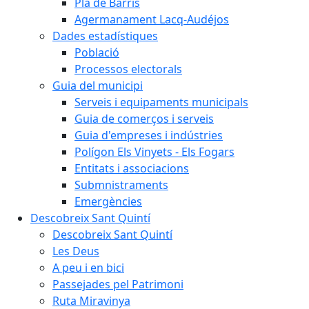
Pla de Barris
Agermanament Lacq-Audéjos
Dades estadístiques
Població
Processos electorals
Guia del municipi
Serveis i equipaments municipals
Guia de comerços i serveis
Guia d'empreses i indústries
Polígon Els Vinyets - Els Fogars
Entitats i associacions
Submnistraments
Emergències
Descobreix Sant Quintí
Descobreix Sant Quintí
Les Deus
A peu i en bici
Passejades pel Patrimoni
Ruta Miravinya