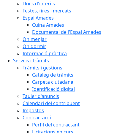
Llocs d'interès
Festes, fires i mercats
Espai Amades
Cuina Amades
Documental de l'Espai Amades
On menjar
On dormir
Informació pràctica
Serveis i tràmits
Tràmits i gestions
Catàleg de tràmits
Carpeta ciutadana
Identificació digital
Tauler d'anuncis
Calendari del contribuent
Impostos
Contractació
Perfil del contractant
Licitacions en curs