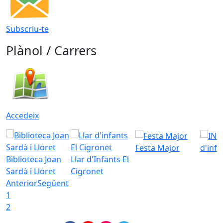
Subscriu-te
Plànol / Carrers
Accedeix
Festa Major
d'inf
Biblioteca Joan
Llar d'Infants El
Sardà i Lloret
Cigronet
Anterior
Següent
1
2