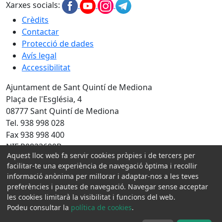
Xarxes socials:
Crèdits
Contactar
Protecció de dades
Avís legal
Accessibilitat
Ajuntament de Sant Quintí de Mediona
Plaça de l'Església, 4
08777 Sant Quintí de Mediona
Tel. 938 998 028
Fax 938 998 400
NIF P0823600B
Aquest lloc web fa servir cookies pròpies i de tercers per
Amb la col·laboració de:
facilitar-te una experiència de navegació òptima i recollir
informació anònima per millorar i adaptar-nos a les teves
preferències i pautes de navegació. Navegar sense acceptar
les cookies limitarà la visibilitat i funcions del web.
Podeu consultar la
política de cookies
.