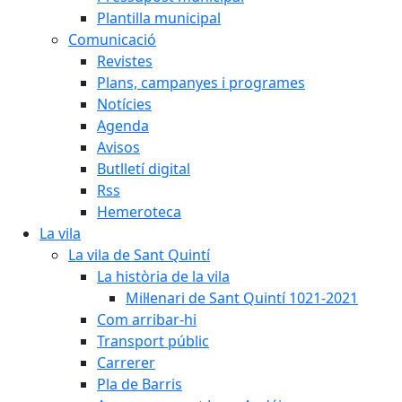
Plantilla municipal
Comunicació
Revistes
Plans, campanyes i programes
Notícies
Agenda
Avisos
Butlletí digital
Rss
Hemeroteca
La vila
La vila de Sant Quintí
La història de la vila
Mil·lenari de Sant Quintí 1021-2021
Com arribar-hi
Transport públic
Carrerer
Pla de Barris