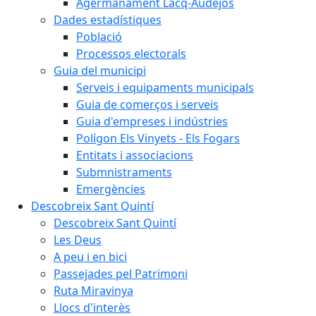
Agermanament Lacq-Audéjos
Dades estadístiques
Població
Processos electorals
Guia del municipi
Serveis i equipaments municipals
Guia de comerços i serveis
Guia d'empreses i indústries
Polígon Els Vinyets - Els Fogars
Entitats i associacions
Submnistraments
Emergències
Descobreix Sant Quintí
Descobreix Sant Quintí
Les Deus
A peu i en bici
Passejades pel Patrimoni
Ruta Miravinya
Llocs d'interès