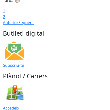
Tarda
1
2
Anterior
Següent
Butlletí digital
Subscriu-te
Plànol / Carrers
Accedeix