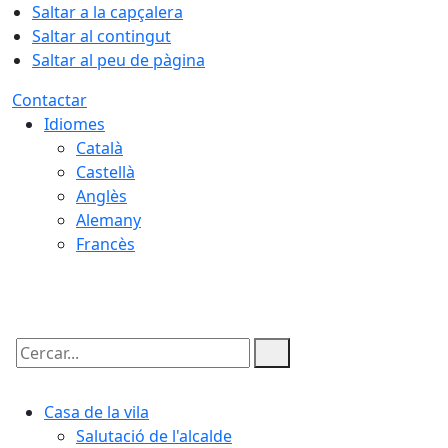
Saltar a la capçalera
Saltar al contingut
Saltar al peu de pàgina
Contactar
Idiomes
Català
Castellà
Anglès
Alemany
Francès
10.08.2026 | 20:39
Cercar:
Casa de la vila
Salutació de l'alcalde