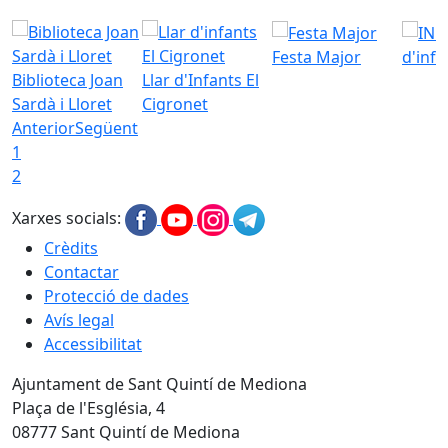
Festa Major
d'inf
Biblioteca Joan
Llar d'Infants El
Sardà i Lloret
Cigronet
Anterior
Següent
1
2
Xarxes socials:
Crèdits
Contactar
Protecció de dades
Avís legal
Accessibilitat
Ajuntament de Sant Quintí de Mediona
Plaça de l'Església, 4
08777 Sant Quintí de Mediona