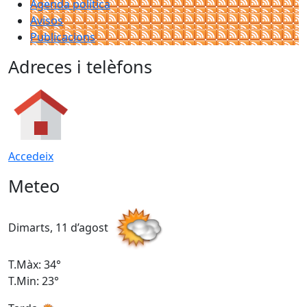
Agenda política
Avisos
Publicacions
Adreces i telèfons
Accedeix
Meteo
Dimarts, 11 d’agost
D
T.Màx: 34°
T
T.Min: 23°
T