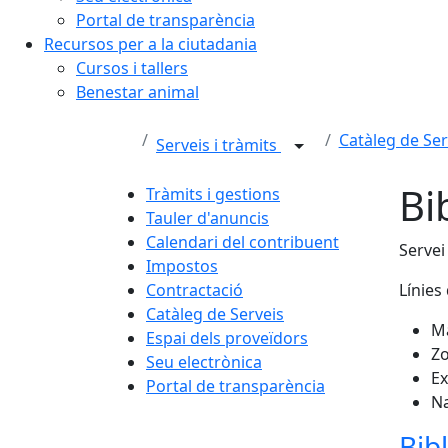
Portal de transparència
Recursos per a la ciutadania
Cursos i tallers
Benestar animal
Catàleg de Ser
Serveis i tràmits
Bi
Tràmits i gestions
Tauler d'anuncis
Calendari del contribuent
Servei
Impostos
Contractació
Línies 
Catàleg de Serveis
Ma
Espai dels proveïdors
Zo
Seu electrònica
Ex
Portal de transparència
Na
Bib