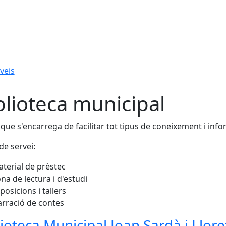
veis
blioteca municipal
 que s'encarrega de facilitar tot tipus de coneixement i inf
de servei:
terial de prèstec
na de lectura i d'estudi
posicions i tallers
rració de contes
lioteca Municipal Joan Sardà i Llore