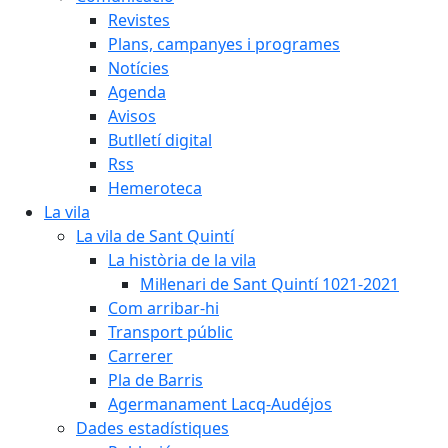
Revistes
Plans, campanyes i programes
Notícies
Agenda
Avisos
Butlletí digital
Rss
Hemeroteca
La vila
La vila de Sant Quintí
La història de la vila
Mil·lenari de Sant Quintí 1021-2021
Com arribar-hi
Transport públic
Carrerer
Pla de Barris
Agermanament Lacq-Audéjos
Dades estadístiques