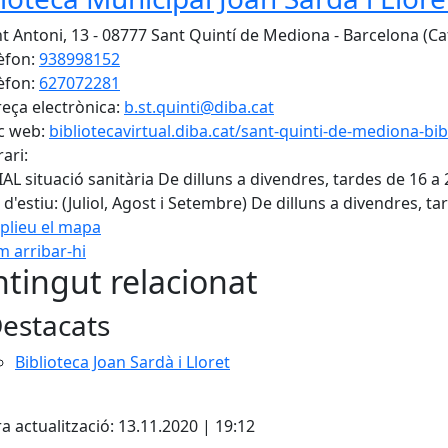
t Antoni, 13 - 08777 Sant Quintí de Mediona - Barcelona (Ca
èfon:
938998152
èfon:
627072281
eça electrònica:
b.st.quinti@diba.cat
c web:
bibliotecavirtual.diba.cat/sant-quinti-de-mediona-bibl
ari:
AL situació sanitària De dilluns a divendres, tardes de 16 a 
 d'estiu: (Juliol, Agost i Setembre) De dilluns a divendres, t
plieu el mapa
 arribar-hi
tingut relacionat
estacats
Biblioteca Joan Sardà i Lloret
cebook
X
a actualització: 13.11.2020 | 19:12