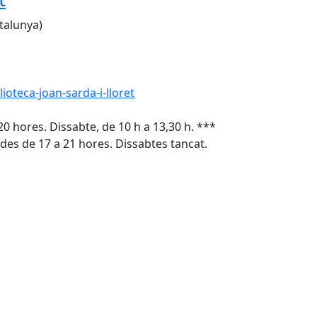
talunya)
ioteca-joan-sarda-i-lloret
20 hores. Dissabte, de 10 h a 13,30 h. ***
ardes de 17 a 21 hores. Dissabtes tancat.
Leaflet
| ©
OpenStreetMap
contributors