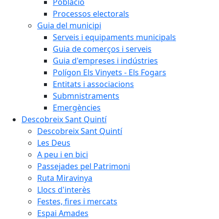
Població
Processos electorals
Guia del municipi
Serveis i equipaments municipals
Guia de comerços i serveis
Guia d'empreses i indústries
Polígon Els Vinyets - Els Fogars
Entitats i associacions
Submnistraments
Emergències
Descobreix Sant Quintí
Descobreix Sant Quintí
Les Deus
A peu i en bici
Passejades pel Patrimoni
Ruta Miravinya
Llocs d'interès
Festes, fires i mercats
Espai Amades