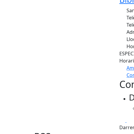
San
Tel
Tel
Adr
Llo
Hor
ESPECI
Horari
Am
Com
Con
+
D
−
Fa
Darrer