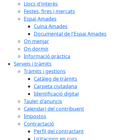
Llocs d'interès
Festes, fires i mercats
Espai Amades
Cuina Amades
Documental de l'Espai Amades
On menjar
On dormir
Informació pràctica
Serveis i tràmits
Tràmits i gestions
Catàleg de tràmits
Carpeta ciutadana
Identificació digital
Tauler d'anuncis
Calendari del contribuent
Impostos
Contractació
Perfil del contractant
Licitacions en curs