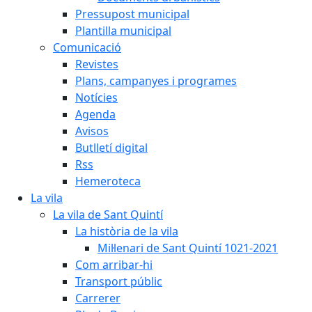
Pressupost municipal
Plantilla municipal
Comunicació
Revistes
Plans, campanyes i programes
Notícies
Agenda
Avisos
Butlletí digital
Rss
Hemeroteca
La vila
La vila de Sant Quintí
La història de la vila
Mil·lenari de Sant Quintí 1021-2021
Com arribar-hi
Transport públic
Carrerer