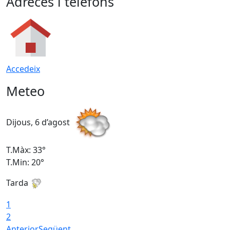
Adreces i telèfons
Accedeix
Meteo
Dijous, 6 d’agost
D
T.Màx: 33°
T
T.Min: 20°
T
Tarda
1
2
Anterior
Següent