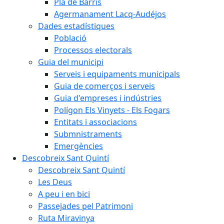
Pla de Barris
Agermanament Lacq-Audéjos
Dades estadístiques
Població
Processos electorals
Guia del municipi
Serveis i equipaments municipals
Guia de comerços i serveis
Guia d'empreses i indústries
Polígon Els Vinyets - Els Fogars
Entitats i associacions
Submnistraments
Emergències
Descobreix Sant Quintí
Descobreix Sant Quintí
Les Deus
A peu i en bici
Passejades pel Patrimoni
Ruta Miravinya