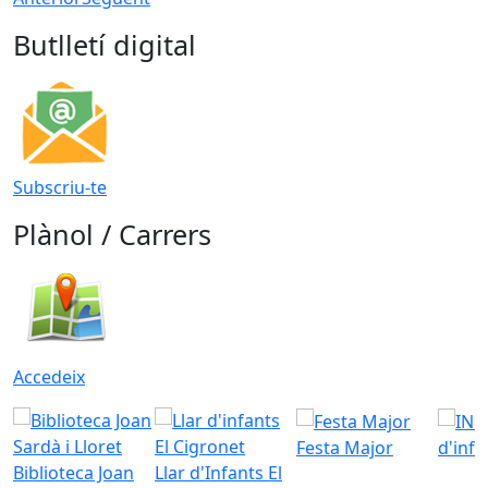
Butlletí digital
Subscriu-te
Plànol / Carrers
Accedeix
Festa Major
d'inf
Biblioteca Joan
Llar d'Infants El