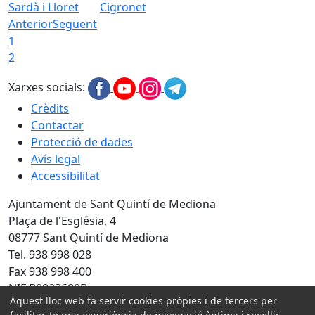
Sardà i Lloret
Cigronet
Anterior
Següent
1
2
Xarxes socials:
Crèdits
Contactar
Protecció de dades
Avís legal
Accessibilitat
Ajuntament de Sant Quintí de Mediona
Plaça de l'Església, 4
08777 Sant Quintí de Mediona
Tel. 938 998 028
Fax 938 998 400
NIF P0823600B
Aquest lloc web fa servir cookies pròpies i de tercers per