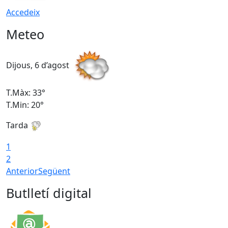
Accedeix
Meteo
Dijous, 6 d’agost
D
T.Màx: 33°
T
T.Min: 20°
T
Tarda
1
2
Anterior
Següent
Butlletí digital