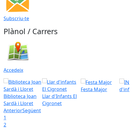
Subscriu-te
Plànol / Carrers
Accedeix
Festa Major
d'inf
Biblioteca Joan
Llar d'Infants El
Sardà i Lloret
Cigronet
Anterior
Següent
1
2