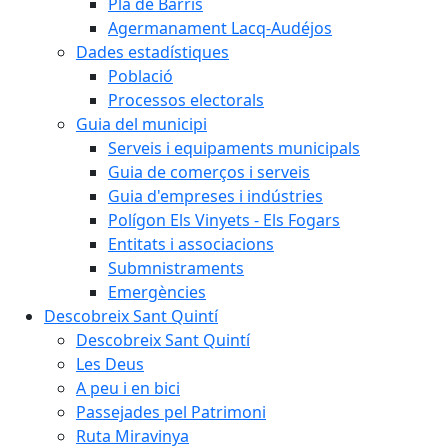
Pla de Barris
Agermanament Lacq-Audéjos
Dades estadístiques
Població
Processos electorals
Guia del municipi
Serveis i equipaments municipals
Guia de comerços i serveis
Guia d'empreses i indústries
Polígon Els Vinyets - Els Fogars
Entitats i associacions
Submnistraments
Emergències
Descobreix Sant Quintí
Descobreix Sant Quintí
Les Deus
A peu i en bici
Passejades pel Patrimoni
Ruta Miravinya