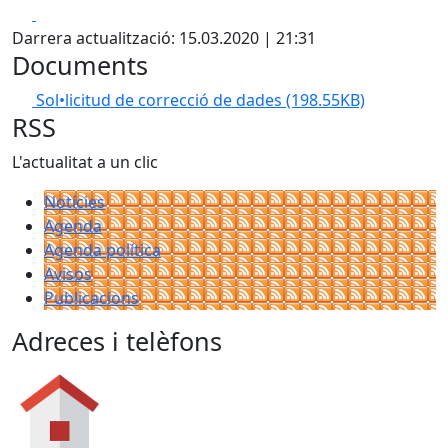
Facebook
X
Darrera actualització: 15.03.2020 | 21:31
Documents
Sol•licitud de correcció de dades
(198.55KB)
RSS
L'actualitat a un clic
Notícies
Agenda
Agenda política
Avisos
Publicacions
Adreces i telèfons