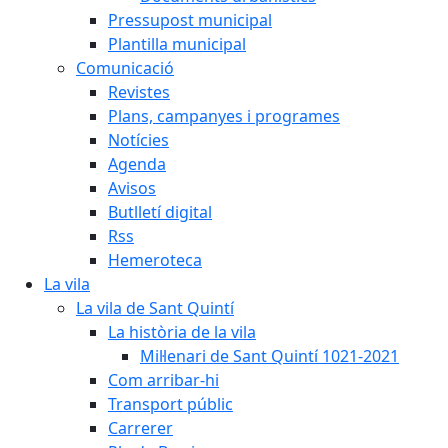
Pressupost municipal
Plantilla municipal
Comunicació
Revistes
Plans, campanyes i programes
Notícies
Agenda
Avisos
Butlletí digital
Rss
Hemeroteca
La vila
La vila de Sant Quintí
La història de la vila
Mil·lenari de Sant Quintí 1021-2021
Com arribar-hi
Transport públic
Carrerer