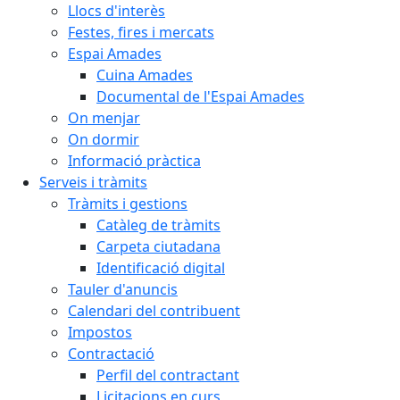
Llocs d'interès
Festes, fires i mercats
Espai Amades
Cuina Amades
Documental de l'Espai Amades
On menjar
On dormir
Informació pràctica
Serveis i tràmits
Tràmits i gestions
Catàleg de tràmits
Carpeta ciutadana
Identificació digital
Tauler d'anuncis
Calendari del contribuent
Impostos
Contractació
Perfil del contractant
Licitacions en curs