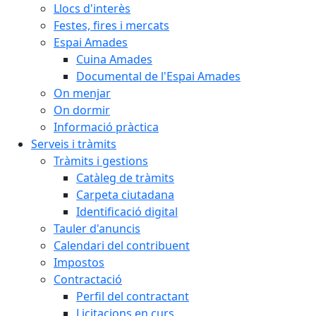
Llocs d'interès
Festes, fires i mercats
Espai Amades
Cuina Amades
Documental de l'Espai Amades
On menjar
On dormir
Informació pràctica
Serveis i tràmits
Tràmits i gestions
Catàleg de tràmits
Carpeta ciutadana
Identificació digital
Tauler d'anuncis
Calendari del contribuent
Impostos
Contractació
Perfil del contractant
Licitacions en curs