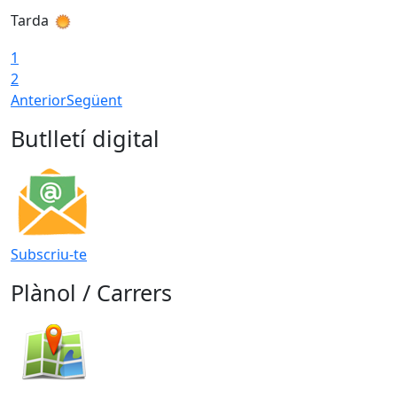
Tarda
T
1
2
Anterior
Següent
Butlletí digital
Subscriu-te
Plànol / Carrers