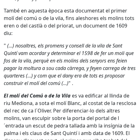
També en aquesta època esta documentat el primer
molí del comú o de la vila, fins aleshores els molins tots
eren o del castlà o del priorat, un document de 1609
diu:
"
(...) nosaltres, els promens y consell de la vila de Sant
Quintí vam acordar y determinar el 1598 de fer un moli que
fos de la vila, perquè en els molins dels senyors ens feien
pagar la moltura a sou cada càrrega, y feyen carrega de tres
quarteres (...) y com que el dany era de tots es proposar
construir el molí del comú (...)
" .
El molí del Comú o de la Vila
es va edificar al llinda de
riu Mediona, a sota el molí Blanc, al costat de la resclosa
del rec de ca l´Oliver. Per diferenciar-lo dels altres
molins, van esculpir sobre la porta del portal de l
´entrada un escut de pedra tallada amb la insígnia de la
palma i els claus de Sant Quintí i amb data de 1609. El