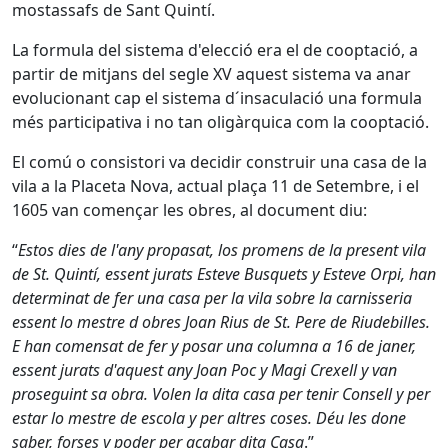
mostassafs de Sant Quintí.
La formula del sistema d'elecció era el de cooptació, a
partir de mitjans del segle XV aquest sistema va anar
evolucionant cap el sistema d´insaculació una formula
més participativa i no tan oligàrquica com la cooptació.
El comú o consistori va decidir construir una casa de la
vila a la Placeta Nova, actual plaça 11 de Setembre, i el
1605 van començar les obres, al document diu:
“
Estos dies de l'any propasat, los promens de la present vila
de St. Quintí, essent jurats Esteve Busquets y Esteve Orpi, han
determinat de fer una casa per la vila sobre la carnisseria
essent lo mestre d obres Joan Rius de St. Pere de Riudebilles.
E han comensat de fer y posar una columna a 16 de janer,
essent jurats d'aquest any Joan Poc y Magi Crexell y van
proseguint sa obra. Volen la dita casa per tenir Consell y per
estar lo mestre de escola y per altres coses. Déu les done
saber, forses y poder per acabar dita Casa
.”