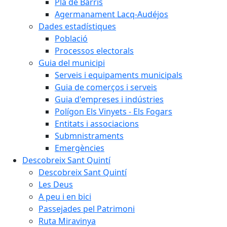
Pla de Barris
Agermanament Lacq-Audéjos
Dades estadístiques
Població
Processos electorals
Guia del municipi
Serveis i equipaments municipals
Guia de comerços i serveis
Guia d'empreses i indústries
Polígon Els Vinyets - Els Fogars
Entitats i associacions
Submnistraments
Emergències
Descobreix Sant Quintí
Descobreix Sant Quintí
Les Deus
A peu i en bici
Passejades pel Patrimoni
Ruta Miravinya