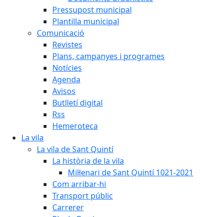
Pressupost municipal
Plantilla municipal
Comunicació
Revistes
Plans, campanyes i programes
Notícies
Agenda
Avisos
Butlletí digital
Rss
Hemeroteca
La vila
La vila de Sant Quintí
La història de la vila
Mil·lenari de Sant Quintí 1021-2021
Com arribar-hi
Transport públic
Carrerer