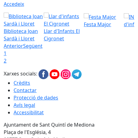
Accedeix
Festa Major
d'inf
Biblioteca Joan
Llar d'Infants El
Sardà i Lloret
Cigronet
Anterior
Següent
1
2
Xarxes socials:
Crèdits
Contactar
Protecció de dades
Avís legal
Accessibilitat
Ajuntament de Sant Quintí de Mediona
Plaça de l'Església, 4