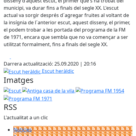
disseny d'aquest escut, el primer que s'ha trobat del
municipi, va durar fins a finals del segle XX. L'escut
actual va sorgir després d´agregar fruites al voltant de
la insígnia de l´anterior escut, aquest disseny, el primer,
el podem trobar a les portada del programa de la FM
de 1971, encara que sembla que no va començar a ser
utilitzat formalment, fins a finals del segle XX.
Facebook
X
Darrera actualització: 25.09.2020 | 20:16
Escut heràldic
Escut heràldic
Imatges
Escut
Antiga casa de la vila
Programa FM 1954
Prog
RSS
L'actualitat a un clic
Notícies