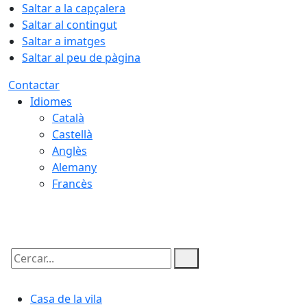
Saltar a la capçalera
Saltar al contingut
Saltar a imatges
Saltar al peu de pàgina
Contactar
Idiomes
Català
Castellà
Anglès
Alemany
Francès
08.08.2026 | 16:32
Cercar:
Casa de la vila