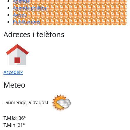
Agenda
Agenda política
Avisos
Publicacions
Adreces i telèfons
Accedeix
Meteo
Diumenge, 9 d’agost
D
T.Màx: 36°
T
T.Min: 21°
T