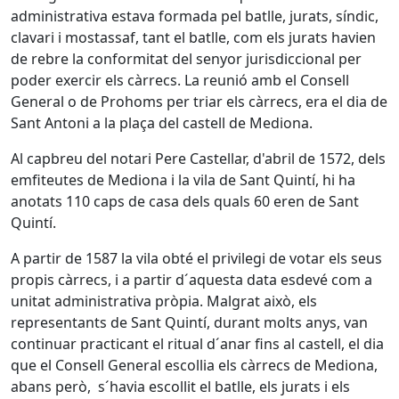
administrativa estava formada pel batlle, jurats, síndic,
clavari i mostassaf, tant el batlle, com els jurats havien
de rebre la conformitat del senyor jurisdiccional per
poder exercir els càrrecs. La reunió amb el Consell
General o de Prohoms per triar els càrrecs, era el dia de
Sant Antoni a la plaça del castell de Mediona.
Al capbreu del notari Pere Castellar, d'abril de 1572, dels
emfiteutes de Mediona i la vila de Sant Quintí, hi ha
anotats 110 caps de casa dels quals 60 eren de Sant
Quintí.
A partir de 1587 la vila obté el privilegi de votar els seus
propis càrrecs, i a partir d´aquesta data esdevé com a
unitat administrativa pròpia. Malgrat això, els
representants de Sant Quintí, durant molts anys, van
continuar practicant el ritual d´anar fins al castell, el dia
que el Consell General escollia els càrrecs de Mediona,
abans però, s´havia escollit el batlle, els jurats i els