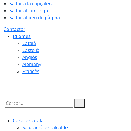
Saltar a la capçalera
Saltar al contingut
Saltar al peu de pàgina
Contactar
Idiomes
Català
Castellà
Anglès
Alemany
Francès
07.08.2026 | 21:41
Cercar:
Casa de la vila
Salutació de l'alcalde