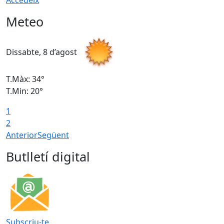
Accedeix
Meteo
Dissabte, 8 d’agost
D
T.Màx: 34°
T
T.Min: 20°
T
1
2
Anterior
Següent
Butlletí digital
Subscriu-te