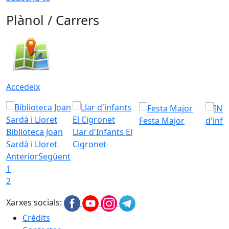
Plànol / Carrers
Accedeix
Festa Major
d'inf
Biblioteca Joan
Llar d'Infants El
Sardà i Lloret
Cigronet
Anterior
Següent
1
2
Xarxes socials:
Crèdits