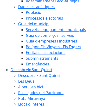
Agermanament Lacq-Audéjos
Dades estadístiques
Població
Processos electorals
Guia del municipi
Serveis i equipaments municipals
Guia de comerços i serveis
Guia d'empreses i indústries
Polígon Els Vinyets - Els Fogars
Entitats i associacions
Submnistraments
Emergències
Descobreix Sant Quintí
Descobreix Sant Quintí
Les Deus
A peu i en bici
Passejades pel Patrimoni
Ruta Miravinya
Llocs d'interès