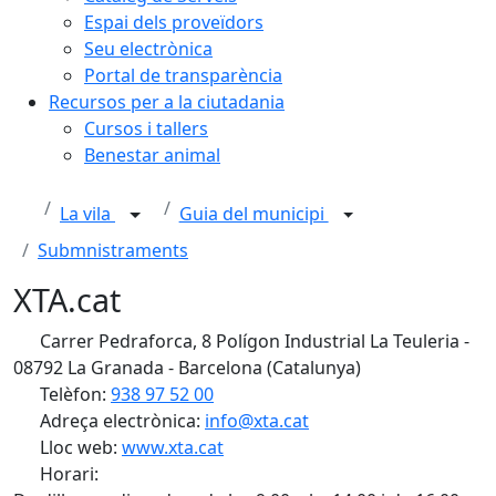
Espai dels proveïdors
Seu electrònica
Portal de transparència
Recursos per a la ciutadania
Cursos i tallers
Benestar animal
La vila
Guia del municipi
Submnistraments
XTA.cat
Carrer Pedraforca, 8 Polígon Industrial La Teuleria -
08792 La Granada - Barcelona (Catalunya)
Telèfon:
938 97 52 00
Adreça electrònica:
info@xta.cat
Lloc web:
www.xta.cat
Horari: