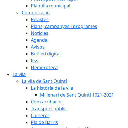
Plantilla municipal
Comunicació
Revistes
Plans, campanyes i programes
Notícies
Agenda
Avisos
Butlletí digital
Rss
Hemeroteca
La vila
La vila de Sant Quintí
La història de la vila
Mil·lenari de Sant Quintí 1021-2021
Com arribar-hi
Transport públic
Carrerer
Pla de Barris