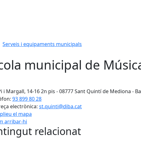
Serveis i equipaments municipals
cola municipal de Músic
Pi i Margall, 14-16 2n pis - 08777 Sant Quintí de Mediona - B
èfon:
93 899 80 28
eça electrònica:
st.quinti@diba.cat
plieu el mapa
 arribar-hi
tingut relacionat