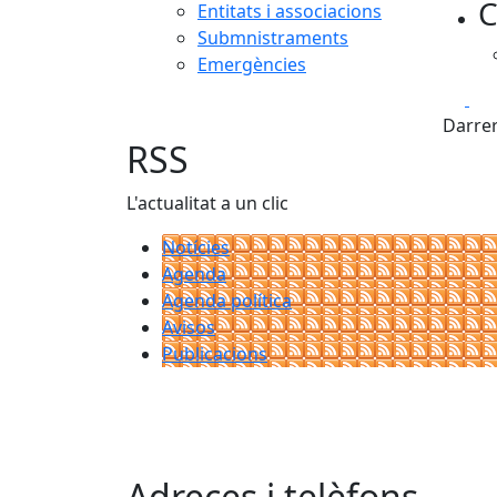
C
−
Entitats i associacions
Submnistraments
Emergències
Fa
Darrer
RSS
L'actualitat a un clic
Notícies
Agenda
Agenda política
Avisos
Publicacions
Adreces i telèfons