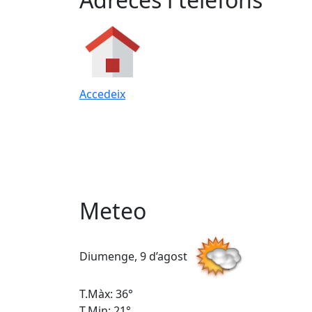
Accedeix
Meteo
Diumenge, 9 d’agost
T.Màx: 36°
T.Min: 21°