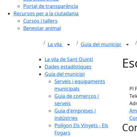
Portal de transparència
Recursos per a la ciutadania
Cursos i tallers
Benestar animal
La vila
Guia del municipi
Es
La vila de Sant Quintí
Dades estadístiques
Guia del municipi
Serveis i equipaments
municipals
Pl 
Guia de comerços i
Tel
serveis
Adr
Guia d'empreses i
Am
indústries
Com
Con
Polígon Els Vinyets - Els
+
Fogars