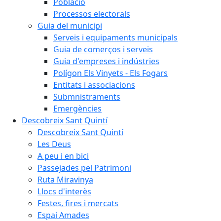
Població
Processos electorals
Guia del municipi
Serveis i equipaments municipals
Guia de comerços i serveis
Guia d'empreses i indústries
Polígon Els Vinyets - Els Fogars
Entitats i associacions
Submnistraments
Emergències
Descobreix Sant Quintí
Descobreix Sant Quintí
Les Deus
A peu i en bici
Passejades pel Patrimoni
Ruta Miravinya
Llocs d'interès
Festes, fires i mercats
Espai Amades