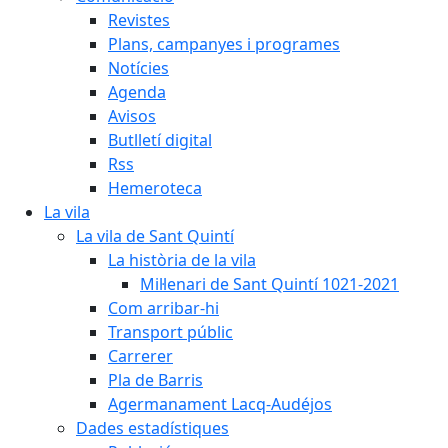
Revistes
Plans, campanyes i programes
Notícies
Agenda
Avisos
Butlletí digital
Rss
Hemeroteca
La vila
La vila de Sant Quintí
La història de la vila
Mil·lenari de Sant Quintí 1021-2021
Com arribar-hi
Transport públic
Carrerer
Pla de Barris
Agermanament Lacq-Audéjos
Dades estadístiques