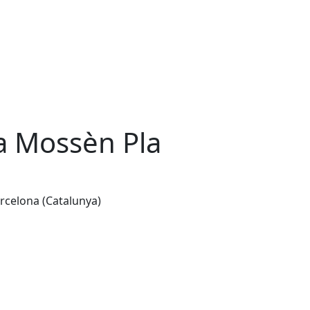
a Mossèn Pla
arcelona (Catalunya)
Leaflet
| ©
OpenStreetMap
contributors