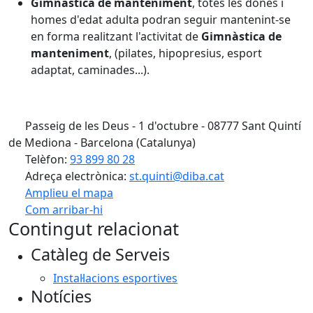
Gimnàstica de manteniment
, totes les dones i
homes d'edat adulta podran seguir mantenint-se
en forma realitzant l'activitat de
Gimnàstica de
manteniment
, (pilates, hipopresius, esport
adaptat, caminades...).
Passeig de les Deus - 1 d'octubre - 08777 Sant Quintí
de Mediona - Barcelona (Catalunya)
Telèfon:
93 899 80 28
Adreça electrònica:
st.quinti@diba.cat
Amplieu el mapa
Com arribar-hi
Leaflet
| ©
OpenStreetMap
contributors
Contingut relacionat
+
Catàleg de Serveis
−
Instal·lacions esportives
Notícies