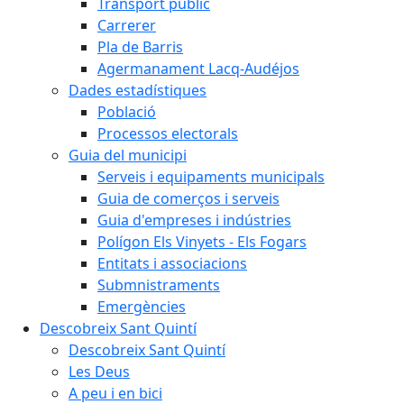
Transport públic
Carrerer
Pla de Barris
Agermanament Lacq-Audéjos
Dades estadístiques
Població
Processos electorals
Guia del municipi
Serveis i equipaments municipals
Guia de comerços i serveis
Guia d'empreses i indústries
Polígon Els Vinyets - Els Fogars
Entitats i associacions
Submnistraments
Emergències
Descobreix Sant Quintí
Descobreix Sant Quintí
Les Deus
A peu i en bici