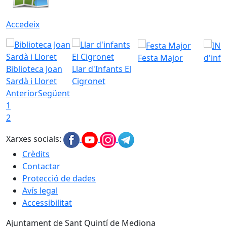
Accedeix
Festa Major
d'inf
Biblioteca Joan
Llar d'Infants El
Sardà i Lloret
Cigronet
Anterior
Següent
1
2
Xarxes socials:
Crèdits
Contactar
Protecció de dades
Avís legal
Accessibilitat
Ajuntament de Sant Quintí de Mediona