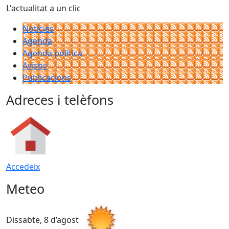
L'actualitat a un clic
Notícies
Agenda
Agenda política
Avisos
Publicacions
Adreces i telèfons
Accedeix
Meteo
Dissabte, 8 d’agost
D