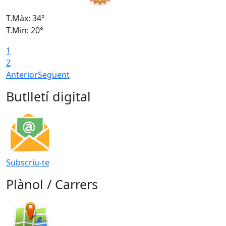
T.Màx: 34°
T
T.Min: 20°
T
1
2
Anterior
Següent
Butlletí digital
Subscriu-te
Plànol / Carrers