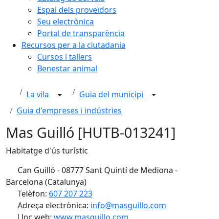
Espai dels proveïdors
Seu electrònica
Portal de transparència
Recursos per a la ciutadania
Cursos i tallers
Benestar animal
La vila
Guia del municipi
Guia d'empreses i indústries
Mas Guilló [HUTB-013241]
Habitatge d'ús turístic
Can Guilló - 08777 Sant Quintí de Mediona -
Barcelona (Catalunya)
Telèfon:
607 207 223
Adreça electrònica:
info@masguillo.com
Lloc web:
www.masguillo.com