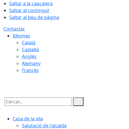
Saltar a la capçalera
Saltar al contingut
Saltar al peu de pàgina
Contactar
Idiomes
Català
Castellà
Anglès
Alemany
Francès
09.08.2026 | 11:06
Cercar:
Casa de la vila
Salutació de l'alcalde