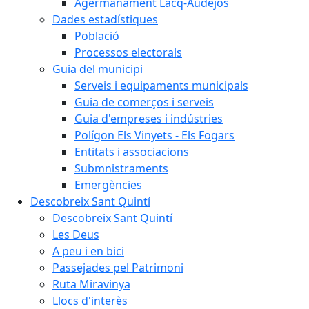
Agermanament Lacq-Audéjos
Dades estadístiques
Població
Processos electorals
Guia del municipi
Serveis i equipaments municipals
Guia de comerços i serveis
Guia d'empreses i indústries
Polígon Els Vinyets - Els Fogars
Entitats i associacions
Submnistraments
Emergències
Descobreix Sant Quintí
Descobreix Sant Quintí
Les Deus
A peu i en bici
Passejades pel Patrimoni
Ruta Miravinya
Llocs d'interès