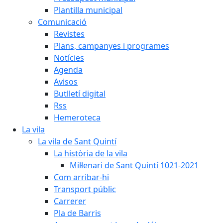
Plantilla municipal
Comunicació
Revistes
Plans, campanyes i programes
Notícies
Agenda
Avisos
Butlletí digital
Rss
Hemeroteca
La vila
La vila de Sant Quintí
La història de la vila
Mil·lenari de Sant Quintí 1021-2021
Com arribar-hi
Transport públic
Carrerer
Pla de Barris