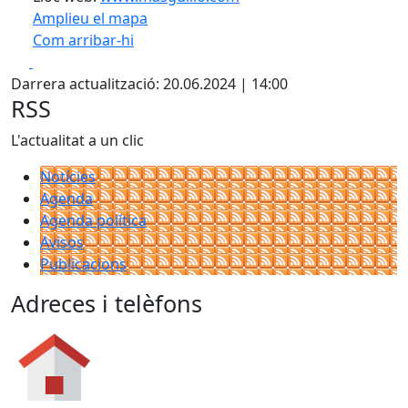
Amplieu el mapa
Com arribar-hi
Leaflet
| ©
OpenStreetMap
contributors
Facebook
X
+
Darrera actualització: 20.06.2024 | 14:00
−
RSS
L'actualitat a un clic
Notícies
Agenda
Agenda política
Avisos
Publicacions
Adreces i telèfons