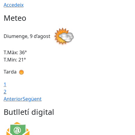
Accedeix
Meteo
Diumenge, 9 d’agost
D
T.Màx: 36°
T
T.Min: 21°
T
Tarda
T
1
2
Anterior
Següent
Butlletí digital