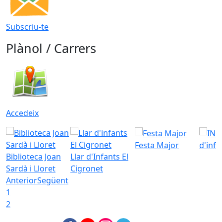
Subscriu-te
Plànol / Carrers
Accedeix
Festa Major
d'inf
Biblioteca Joan
Llar d'Infants El
Sardà i Lloret
Cigronet
Anterior
Següent
1
2