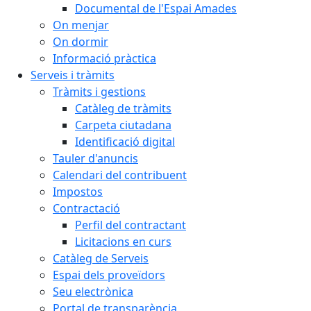
Documental de l'Espai Amades
On menjar
On dormir
Informació pràctica
Serveis i tràmits
Tràmits i gestions
Catàleg de tràmits
Carpeta ciutadana
Identificació digital
Tauler d'anuncis
Calendari del contribuent
Impostos
Contractació
Perfil del contractant
Licitacions en curs
Catàleg de Serveis
Espai dels proveïdors
Seu electrònica
Portal de transparència