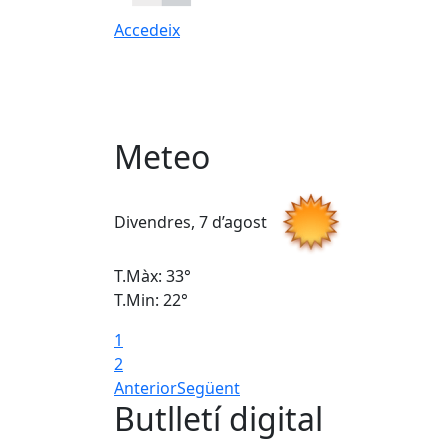
Accedeix
Meteo
Divendres, 7 d’agost
T.Màx: 33°
T.Min: 22°
1
2
Anterior
Següent
Butlletí digital