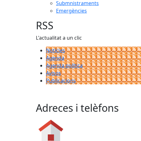
Submnistraments
Emergències
RSS
L'actualitat a un clic
Notícies
Agenda
Agenda política
Avisos
Publicacions
Adreces i telèfons