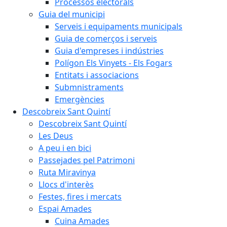
Processos electorals
Guia del municipi
Serveis i equipaments municipals
Guia de comerços i serveis
Guia d'empreses i indústries
Polígon Els Vinyets - Els Fogars
Entitats i associacions
Submnistraments
Emergències
Descobreix Sant Quintí
Descobreix Sant Quintí
Les Deus
A peu i en bici
Passejades pel Patrimoni
Ruta Miravinya
Llocs d'interès
Festes, fires i mercats
Espai Amades
Cuina Amades