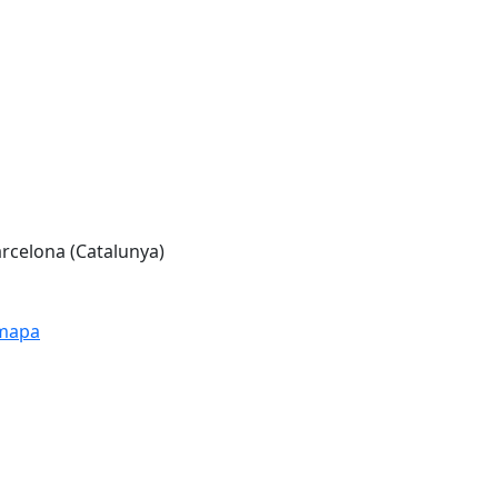
rcelona (Catalunya)
 mapa
Leaflet
| ©
OpenStreetMap
contributors