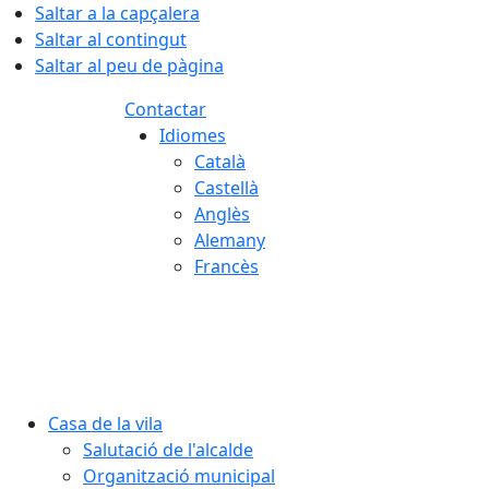
Saltar a la capçalera
Saltar al contingut
Saltar al peu de pàgina
Contactar
Idiomes
Català
Castellà
Anglès
Alemany
Francès
07.08.2026 | 07:12
Casa de la vila
Salutació de l'alcalde
Organització municipal