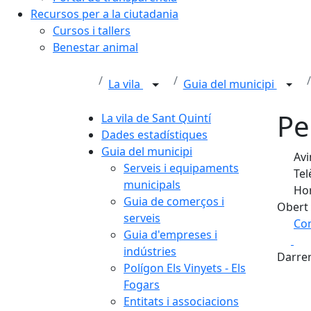
Recursos per a la ciutadania
Cursos i tallers
Benestar animal
La vila
Guia del municipi
Pe
La vila de Sant Quintí
Dades estadístiques
Guia del municipi
Avi
Serveis i equipaments
Tel
municipals
Hor
Guia de comerços i
Obert 
serveis
Com
Guia d'empreses i
Fa
+
indústries
Darrer
Polígon Els Vinyets - Els
−
Fogars
Entitats i associacions