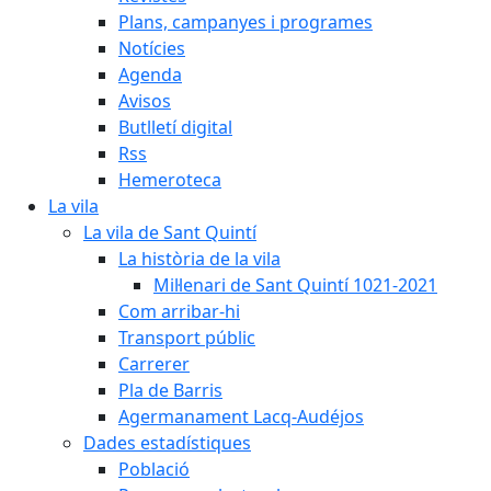
Plans, campanyes i programes
Notícies
Agenda
Avisos
Butlletí digital
Rss
Hemeroteca
La vila
La vila de Sant Quintí
La història de la vila
Mil·lenari de Sant Quintí 1021-2021
Com arribar-hi
Transport públic
Carrerer
Pla de Barris
Agermanament Lacq-Audéjos
Dades estadístiques
Població