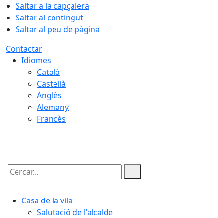
Saltar a la capçalera
Saltar al contingut
Saltar al peu de pàgina
Contactar
Idiomes
Català
Castellà
Anglès
Alemany
Francès
09.08.2026 | 03:48
Cercar:
Casa de la vila
Salutació de l'alcalde