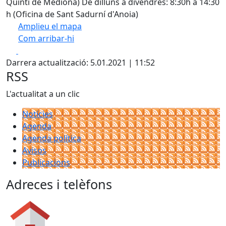
Quintí de Mediona) De dilluns a divendres: 8:30h a 14:30
h (Oficina de Sant Sadurní d'Anoia)
Amplieu el mapa
Com arribar-hi
Leaflet
| ©
OpenStreetMap
contributors
Facebook
X
+
Darrera actualització: 5.01.2021 | 11:52
−
RSS
L'actualitat a un clic
Notícies
Agenda
Agenda política
Avisos
Publicacions
Adreces i telèfons