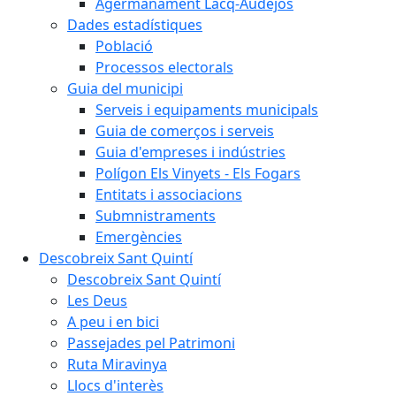
Agermanament Lacq-Audéjos
Dades estadístiques
Població
Processos electorals
Guia del municipi
Serveis i equipaments municipals
Guia de comerços i serveis
Guia d'empreses i indústries
Polígon Els Vinyets - Els Fogars
Entitats i associacions
Submnistraments
Emergències
Descobreix Sant Quintí
Descobreix Sant Quintí
Les Deus
A peu i en bici
Passejades pel Patrimoni
Ruta Miravinya
Llocs d'interès