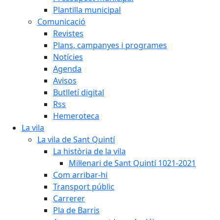
Plantilla municipal
Comunicació
Revistes
Plans, campanyes i programes
Notícies
Agenda
Avisos
Butlletí digital
Rss
Hemeroteca
La vila
La vila de Sant Quintí
La història de la vila
Mil·lenari de Sant Quintí 1021-2021
Com arribar-hi
Transport públic
Carrerer
Pla de Barris