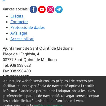
Xarxes socials:
Crèdits
Contactar
Protecció de dades
Avís legal
Accessibilitat
Ajuntament de Sant Quintí de Mediona
Plaça de l'Església, 4
08777 Sant Quintí de Mediona
Tel. 938 998 028
Fax 938 998 400
NIF P0823600B
Aquest lloc web fa servir cookies pròpies i de tercers per
Amb la col·laboració de:
facilitar-te una experiència de navegació òptima i recollir
informació anònima per millorar i adaptar-nos a les teves
preferències i pautes de navegació. Navegar sense acceptar
les cookies limitarà la visibilitat i funcions del web.
Podeu consultar la
política de cookies
.