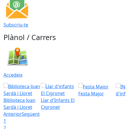
Subscriu-te
Plànol / Carrers
Accedeix
Festa Major
d'inf
Biblioteca Joan
Llar d'Infants El
Sardà i Lloret
Cigronet
Anterior
Següent
1
2