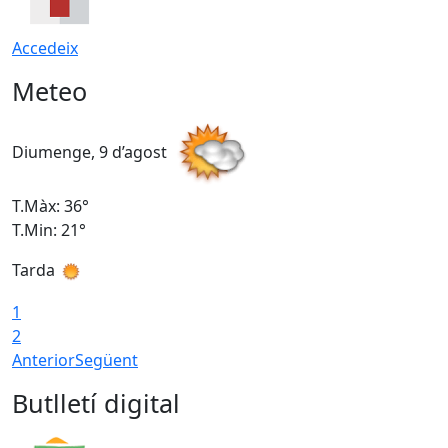
Accedeix
Meteo
Diumenge, 9 d’agost
D
T.Màx: 36°
T
T.Min: 21°
T
Tarda
T
1
2
Anterior
Següent
Butlletí digital