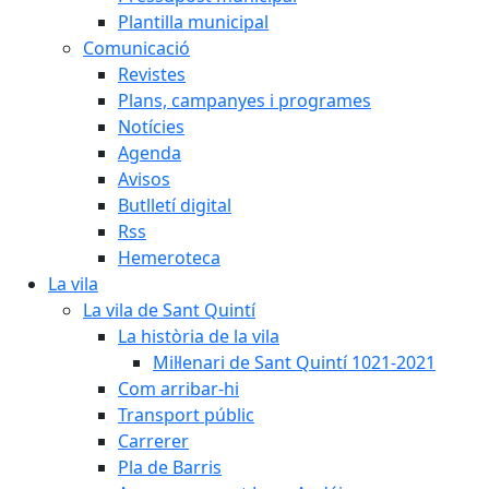
Plantilla municipal
Comunicació
Revistes
Plans, campanyes i programes
Notícies
Agenda
Avisos
Butlletí digital
Rss
Hemeroteca
La vila
La vila de Sant Quintí
La història de la vila
Mil·lenari de Sant Quintí 1021-2021
Com arribar-hi
Transport públic
Carrerer
Pla de Barris