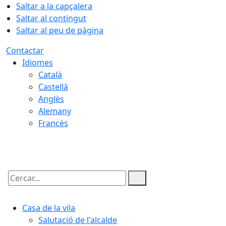
Saltar a la capçalera
Saltar al contingut
Saltar al peu de pàgina
Contactar
Idiomes
Català
Castellà
Anglès
Alemany
Francès
07.08.2026 | 19:51
Cercar:
Casa de la vila
Salutació de l'alcalde