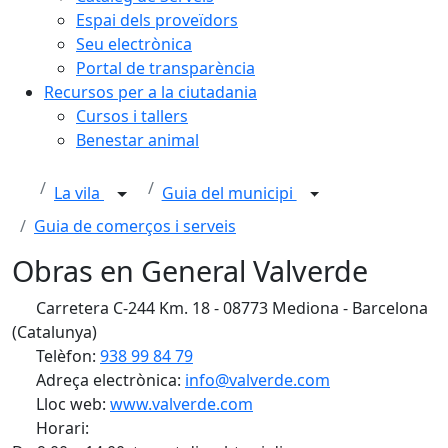
Espai dels proveïdors
Seu electrònica
Portal de transparència
Recursos per a la ciutadania
Cursos i tallers
Benestar animal
La vila
Guia del municipi
Guia de comerços i serveis
Obras en General Valverde
Carretera C-244 Km. 18 - 08773 Mediona - Barcelona
(Catalunya)
Telèfon:
938 99 84 79
Adreça electrònica:
info@valverde.com
Lloc web:
www.valverde.com
Horari: