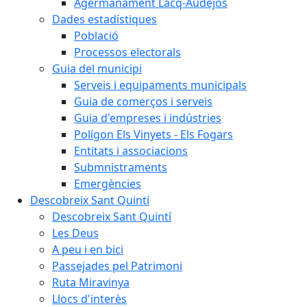
Agermanament Lacq-Audéjos
Dades estadístiques
Població
Processos electorals
Guia del municipi
Serveis i equipaments municipals
Guia de comerços i serveis
Guia d'empreses i indústries
Polígon Els Vinyets - Els Fogars
Entitats i associacions
Submnistraments
Emergències
Descobreix Sant Quintí
Descobreix Sant Quintí
Les Deus
A peu i en bici
Passejades pel Patrimoni
Ruta Miravinya
Llocs d'interès