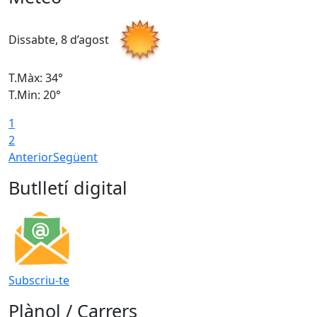
Dissabte, 8 d’agost
D
T.Màx: 34°
T
T.Min: 20°
T
1
2
Anterior
Següent
Butlletí digital
Subscriu-te
Plànol / Carrers