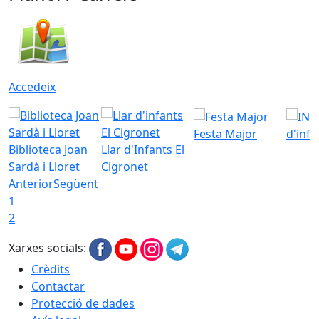
Accedeix
Festa Major
d'inf
Biblioteca Joan
Llar d'Infants El
Sardà i Lloret
Cigronet
Anterior
Següent
1
2
Xarxes socials:
Crèdits
Contactar
Protecció de dades