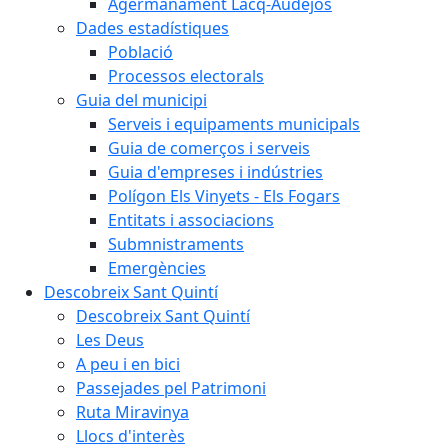
Agermanament Lacq-Audéjos
Dades estadístiques
Població
Processos electorals
Guia del municipi
Serveis i equipaments municipals
Guia de comerços i serveis
Guia d'empreses i indústries
Polígon Els Vinyets - Els Fogars
Entitats i associacions
Submnistraments
Emergències
Descobreix Sant Quintí
Descobreix Sant Quintí
Les Deus
A peu i en bici
Passejades pel Patrimoni
Ruta Miravinya
Llocs d'interès