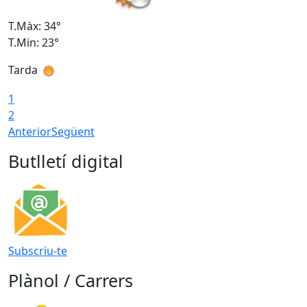
T.Màx: 34°
T
T.Min: 23°
T
Tarda
T
1
2
Anterior
Següent
Butlletí digital
Subscriu-te
Plànol / Carrers