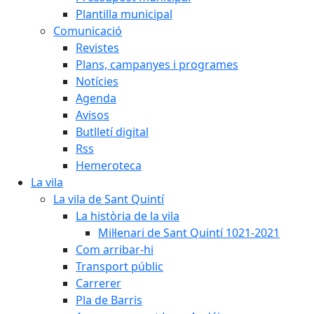
Plantilla municipal
Comunicació
Revistes
Plans, campanyes i programes
Notícies
Agenda
Avisos
Butlletí digital
Rss
Hemeroteca
La vila
La vila de Sant Quintí
La història de la vila
Mil·lenari de Sant Quintí 1021-2021
Com arribar-hi
Transport públic
Carrerer
Pla de Barris