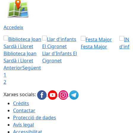
Accedeix
Festa Major
d'inf
Biblioteca Joan
Llar d'Infants El
Sardà i Lloret
Cigronet
Anterior
Següent
1
2
Xarxes socials:
Crèdits
Contactar
Protecció de dades
Avís legal
Accessibilitat