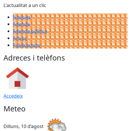
L'actualitat a un clic
Notícies
Agenda
Agenda política
Avisos
Publicacions
Adreces i telèfons
Accedeix
Meteo
Dilluns, 10 d’agost
D