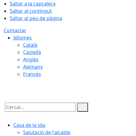
Saltar a la capçalera
Saltar al contingut
Saltar al peu de pàgina
Contactar
Idiomes
Català
Castellà
Anglès
Alemany
Francès
10.08.2026 | 01:56
Cercar:
Casa de la vila
Salutació de l'alcalde