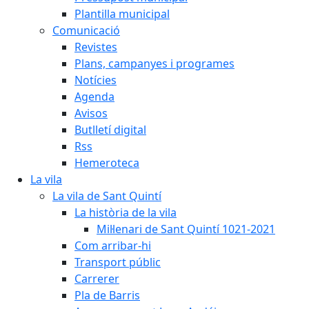
Plantilla municipal
Comunicació
Revistes
Plans, campanyes i programes
Notícies
Agenda
Avisos
Butlletí digital
Rss
Hemeroteca
La vila
La vila de Sant Quintí
La història de la vila
Mil·lenari de Sant Quintí 1021-2021
Com arribar-hi
Transport públic
Carrerer
Pla de Barris