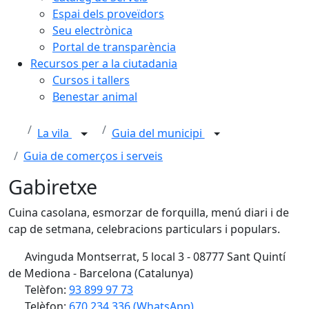
Espai dels proveïdors
Seu electrònica
Portal de transparència
Recursos per a la ciutadania
Cursos i tallers
Benestar animal
La vila
Guia del municipi
Guia de comerços i serveis
Gabiretxe
Cuina casolana, esmorzar de forquilla, menú diari i de
cap de setmana, celebracions particulars i populars.
Avinguda Montserrat, 5 local 3 - 08777 Sant Quintí
de Mediona - Barcelona (Catalunya)
Telèfon:
93 899 97 73
Telèfon:
670 234 336 (WhatsApp)