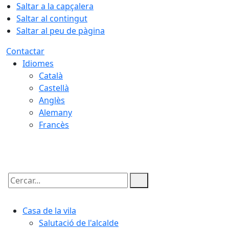
Saltar a la capçalera
Saltar al contingut
Saltar al peu de pàgina
Contactar
Idiomes
Català
Castellà
Anglès
Alemany
Francès
07.08.2026 | 04:56
Cercar:
Casa de la vila
Salutació de l'alcalde