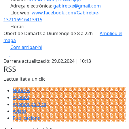
Adreça electrònica:
gabiretxe@gmail.com
Lloc web:
www.facebook.com/Gabiretxe-
137116916413915
Horari:
Obert de Dimarts a Diumenge de 8 a 22h
Amplieu el
mapa
Com arribar-hi
Leaflet
| ©
OpenStreetMap
contributors
Facebook
X
+
Darrera actualització: 29.02.2024 | 10:13
−
RSS
L'actualitat a un clic
Notícies
Agenda
Agenda política
Avisos
Publicacions