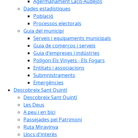
Agermanament Lacq-Audéjos
Dades estadístiques
Població
Processos electorals
Guia del municipi
Serveis i equipaments municipals
Guia de comerços i serveis
Guia d'empreses i indústries
Polígon Els Vinyets - Els Fogars
Entitats i associacions
Submnistraments
Emergències
Descobreix Sant Quintí
Descobreix Sant Quintí
Les Deus
A peu i en bici
Passejades pel Patrimoni
Ruta Miravinya
Llocs d'interès