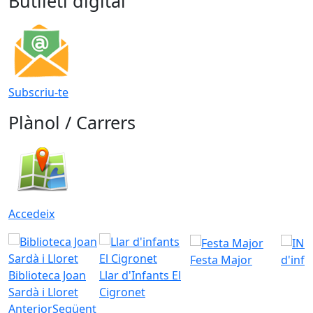
Butlletí digital
Subscriu-te
Plànol / Carrers
Accedeix
Festa Major
d'inf
Biblioteca Joan
Llar d'Infants El
Sardà i Lloret
Cigronet
Anterior
Següent