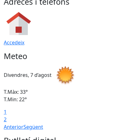
Adreces i telèfons
Accedeix
Meteo
Divendres, 7 d’agost
D
T.Màx: 33°
T
T.Min: 22°
T
1
2
Anterior
Següent