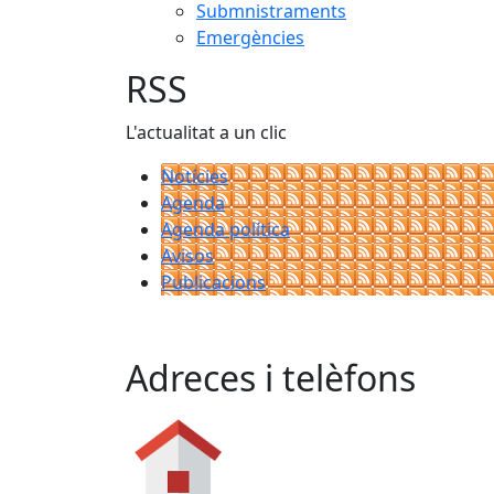
Submnistraments
Emergències
RSS
L'actualitat a un clic
Notícies
Agenda
Agenda política
Avisos
Publicacions
Adreces i telèfons