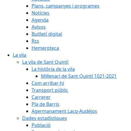
Plans, campanyes i programes
Notícies
Agenda
Avisos
Butlletí digital
Rss
Hemeroteca
La vila
La vila de Sant Quintí
La història de la vila
Mil·lenari de Sant Quintí 1021-2021
Com arribar-hi
Transport públic
Carrerer
Pla de Barris
Agermanament Lacq-Audéjos
Dades estadístiques
Població