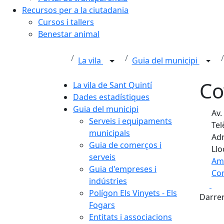
Recursos per a la ciutadania
Cursos i tallers
Benestar animal
La vila
Guia del municipi
Co
La vila de Sant Quintí
Dades estadístiques
Guia del municipi
Av.
Serveis i equipaments
Tel
municipals
Adr
Guia de comerços i
Llo
serveis
Am
Guia d'empreses i
Com
indústries
Fa
+
Polígon Els Vinyets - Els
Darrer
Fogars
−
Entitats i associacions