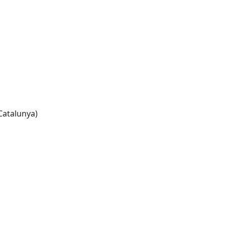
Catalunya)
Leaflet
| ©
OpenStreetMap
contributors