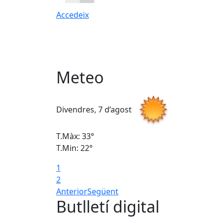
Accedeix
Meteo
Divendres, 7 d’agost
T.Màx: 33°
T.Min: 22°
1
2
Anterior
Següent
Butlletí digital