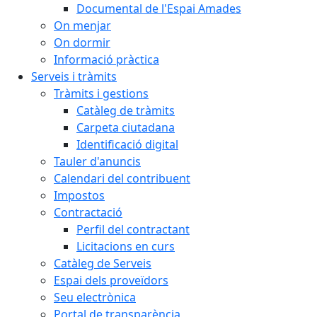
Documental de l'Espai Amades
On menjar
On dormir
Informació pràctica
Serveis i tràmits
Tràmits i gestions
Catàleg de tràmits
Carpeta ciutadana
Identificació digital
Tauler d'anuncis
Calendari del contribuent
Impostos
Contractació
Perfil del contractant
Licitacions en curs
Catàleg de Serveis
Espai dels proveïdors
Seu electrònica
Portal de transparència