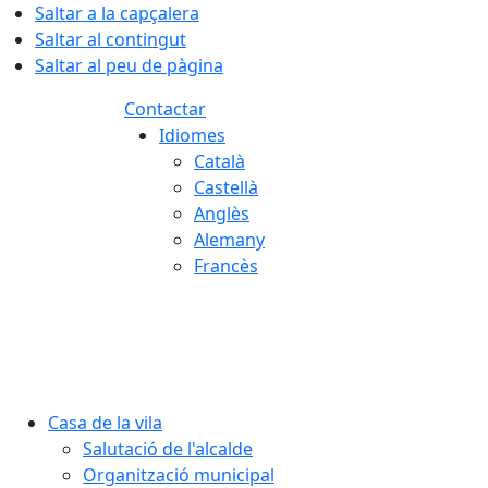
Saltar a la capçalera
Saltar al contingut
Saltar al peu de pàgina
Contactar
Idiomes
Català
Castellà
Anglès
Alemany
Francès
07.08.2026 | 01:54
Casa de la vila
Salutació de l'alcalde
Organització municipal