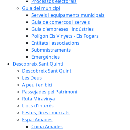
Processos electorals
Guia del municipi
Serveis i equipaments municipals
Guia de comerços i serveis
Guia d'empreses i indústries
Polígon Els Vinyets - Els Fogars
Entitats i associacions
Submnistraments
Emergències
Descobreix Sant Quintí
Descobreix Sant Quintí
Les Deus
A peu i en bici
Passejades pel Patrimoni
Ruta Miravinya
Llocs d'interès
Festes, fires i mercats
Espai Amades
Cuina Amades