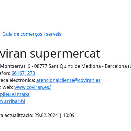
Guia de comerços i serveis
viran supermercat
 Montserrat, 9 - 08777 Sant Quintí de Mediona - Barcelona (
èfon:
661671273
eça electrònica:
atencionalcliente@coviran.es
c web:
www.coviran.es/
plieu el mapa
 arribar-hi
cebook
X
a actualització: 29.02.2024 | 10:09