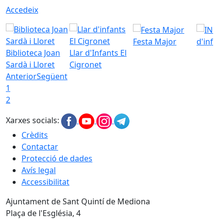
Accedeix
Festa Major
d'inf
Biblioteca Joan
Llar d'Infants El
Sardà i Lloret
Cigronet
Anterior
Següent
1
2
Xarxes socials:
Crèdits
Contactar
Protecció de dades
Avís legal
Accessibilitat
Ajuntament de Sant Quintí de Mediona
Plaça de l'Església, 4