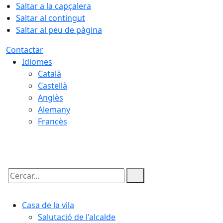
Saltar a la capçalera
Saltar al contingut
Saltar al peu de pàgina
Contactar
Idiomes
Català
Castellà
Anglès
Alemany
Francès
09.08.2026 | 14:28
Cercar:
Casa de la vila
Salutació de l'alcalde