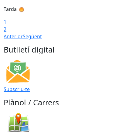
Tarda
T
1
2
Anterior
Següent
Butlletí digital
Subscriu-te
Plànol / Carrers