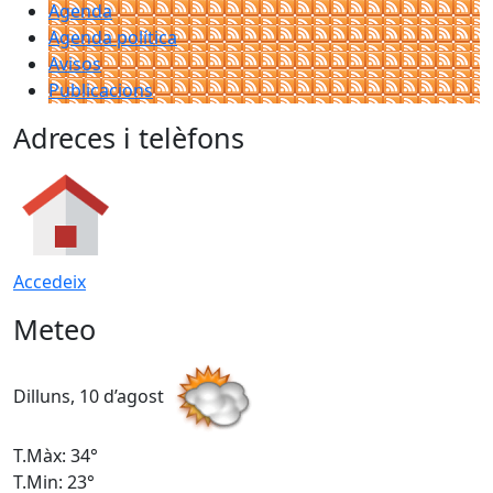
Agenda
Agenda política
Avisos
Publicacions
Adreces i telèfons
Accedeix
Meteo
Dilluns, 10 d’agost
D
T.Màx: 34°
T
T.Min: 23°
T