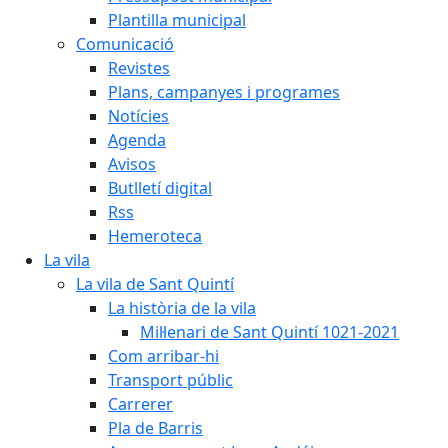
Plantilla municipal
Comunicació
Revistes
Plans, campanyes i programes
Notícies
Agenda
Avisos
Butlletí digital
Rss
Hemeroteca
La vila
La vila de Sant Quintí
La història de la vila
Mil·lenari de Sant Quintí 1021-2021
Com arribar-hi
Transport públic
Carrerer
Pla de Barris