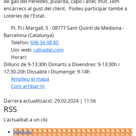
de gall del Penedès, pularda, capó i ànec mut. Fem
encàrrecs al gust del client. Podeu participar també a
Loteries de l'Estat.
Pl. Pi i Margall, 5 - 08777 Sant Quintí de Mediona -
Barcelona (Catalunya)
Telèfon:
696 36 08 85
Lloc web:
calnadal.com
Horari:
Dilluns de 9-13:30h Dimarts a Divendres: 9-13:30h i
17:30-20h Dissabte i Diumenge: 9-14h
Amplieu el mapa
Com arribar-hi
Leaflet
| ©
OpenStreetMap
contributors
Facebook
X
+
Darrera actualització: 29.02.2024 | 11:56
−
RSS
L'actualitat a un clic
Notícies