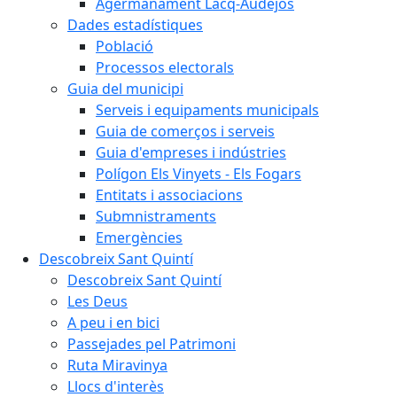
Agermanament Lacq-Audéjos
Dades estadístiques
Població
Processos electorals
Guia del municipi
Serveis i equipaments municipals
Guia de comerços i serveis
Guia d'empreses i indústries
Polígon Els Vinyets - Els Fogars
Entitats i associacions
Submnistraments
Emergències
Descobreix Sant Quintí
Descobreix Sant Quintí
Les Deus
A peu i en bici
Passejades pel Patrimoni
Ruta Miravinya
Llocs d'interès