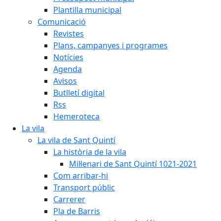
Plantilla municipal
Comunicació
Revistes
Plans, campanyes i programes
Notícies
Agenda
Avisos
Butlletí digital
Rss
Hemeroteca
La vila
La vila de Sant Quintí
La història de la vila
Mil·lenari de Sant Quintí 1021-2021
Com arribar-hi
Transport públic
Carrerer
Pla de Barris