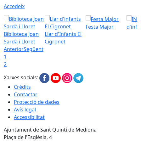
Accedeix
Festa Major
d'inf
Biblioteca Joan
Llar d'Infants El
Sardà i Lloret
Cigronet
Anterior
Següent
1
2
Xarxes socials:
Crèdits
Contactar
Protecció de dades
Avís legal
Accessibilitat
Ajuntament de Sant Quintí de Mediona
Plaça de l'Església, 4