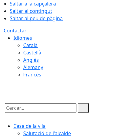
Saltar a la capçalera
Saltar al contingut
Saltar al peu de pàgina
Contactar
Idiomes
Català
Castellà
Anglès
Alemany
Francès
09.08.2026 | 02:03
Cercar:
Casa de la vila
Salutació de l'alcalde