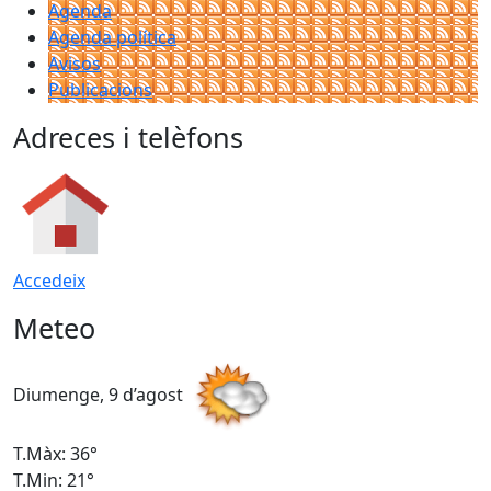
Agenda
Agenda política
Avisos
Publicacions
Adreces i telèfons
Accedeix
Meteo
Diumenge, 9 d’agost
D
T.Màx: 36°
T
T.Min: 21°
T