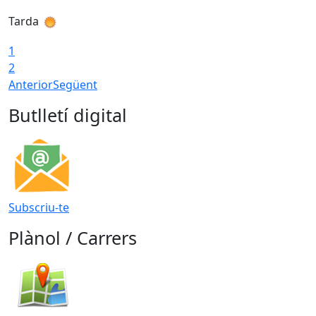
Tarda
T
1
2
Anterior
Següent
Butlletí digital
Subscriu-te
Plànol / Carrers