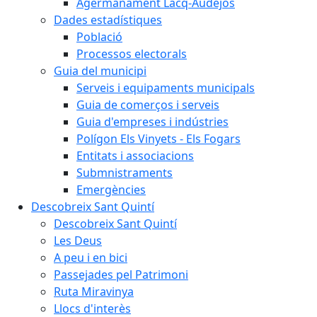
Agermanament Lacq-Audéjos
Dades estadístiques
Població
Processos electorals
Guia del municipi
Serveis i equipaments municipals
Guia de comerços i serveis
Guia d'empreses i indústries
Polígon Els Vinyets - Els Fogars
Entitats i associacions
Submnistraments
Emergències
Descobreix Sant Quintí
Descobreix Sant Quintí
Les Deus
A peu i en bici
Passejades pel Patrimoni
Ruta Miravinya
Llocs d'interès