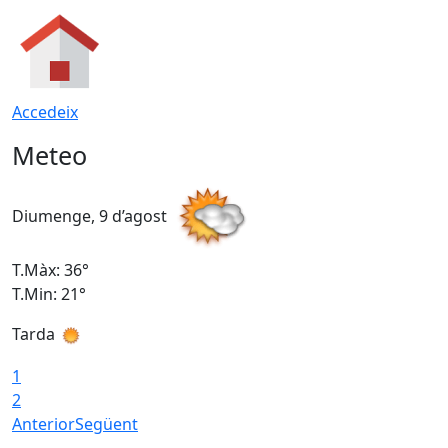
Accedeix
Meteo
Diumenge, 9 d’agost
D
T.Màx: 36°
T
T.Min: 21°
T
Tarda
T
1
2
Anterior
Següent