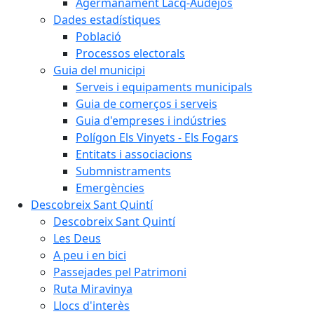
Agermanament Lacq-Audéjos
Dades estadístiques
Població
Processos electorals
Guia del municipi
Serveis i equipaments municipals
Guia de comerços i serveis
Guia d'empreses i indústries
Polígon Els Vinyets - Els Fogars
Entitats i associacions
Submnistraments
Emergències
Descobreix Sant Quintí
Descobreix Sant Quintí
Les Deus
A peu i en bici
Passejades pel Patrimoni
Ruta Miravinya
Llocs d'interès