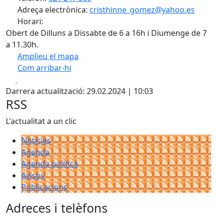
Adreça electrònica:
cristhinne_gomez@yahoo.es
Horari:
Obert de Dilluns a Dissabte de 6 a 16h i Diumenge de 7
a 11.30h.
Amplieu el mapa
Com arribar-hi
Leaflet
| ©
OpenStreetMap
contributors
Facebook
X
+
Darrera actualització: 29.02.2024 | 10:03
−
RSS
L'actualitat a un clic
Notícies
Agenda
Agenda política
Avisos
Publicacions
Adreces i telèfons