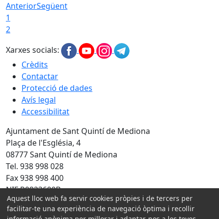
Anterior
Següent
1
2
Xarxes socials:
Crèdits
Contactar
Protecció de dades
Avís legal
Accessibilitat
Ajuntament de Sant Quintí de Mediona
Plaça de l'Església, 4
08777 Sant Quintí de Mediona
Tel. 938 998 028
Fax 938 998 400
NIF P0823600B
Aquest lloc web fa servir cookies pròpies i de tercers per
Amb la col·laboració de:
facilitar-te una experiència de navegació òptima i recollir
informació anònima per millorar i adaptar-nos a les teves