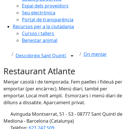
Espai dels proveïdors
Seu electrònica
Portal de transparència
Recursos per a la ciutadania
Cursos i tallers
Benestar animal
On menjar
Descobreix Sant Quintí
Restaurant Atlante
Menjar casolà i de temporada. Fem paelles i fideuà per
emportar (per encàrrec). Menú diari, també per
emportar. Local molt ampli. Esmorzars i menú diari de
dilluns a dissabte. Aparcament privat.
Avinguda Montserrat, 51 - 53 - 08777 Sant Quintí de
Mediona - Barcelona (Catalunya)
Telèfon:
621 247 509