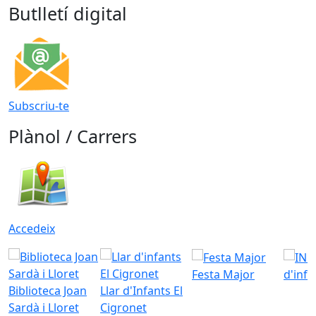
Butlletí digital
Subscriu-te
Plànol / Carrers
Accedeix
Festa Major
d'inf
Biblioteca Joan
Llar d'Infants El
Sardà i Lloret
Cigronet