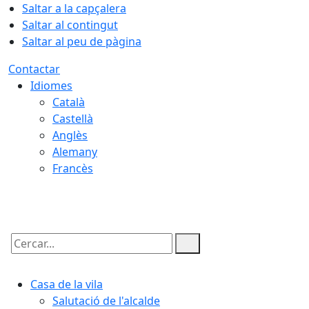
Saltar a la capçalera
Saltar al contingut
Saltar al peu de pàgina
Contactar
Idiomes
Català
Castellà
Anglès
Alemany
Francès
08.08.2026 | 18:51
Cercar:
Casa de la vila
Salutació de l'alcalde