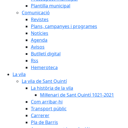
Plantilla municipal
Comunicació
Revistes
Plans, campanyes i programes
Notícies
Agenda
Avisos
Butlletí digital
Rss
Hemeroteca
La vila
La vila de Sant Quintí
La història de la vila
Mil·lenari de Sant Quintí 1021-2021
Com arribar-hi
Transport públic
Carrerer
Pla de Barris