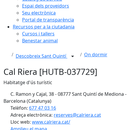
Espai dels proveïdors
Seu electrònica
Portal de transparència
Recursos per a la ciutadania
Cursos i tallers
Benestar animal
On dormir
Descobreix Sant Quintí
Cal Riera [HUTB-037729]
Habitatge d'ús turístic
C. Ramon y Cajal, 38 - 08777 Sant Quintí de Mediona -
Barcelona (Catalunya)
Telèfon:
677 47 03 16
Adreça electrònica:
reserves@calriera.cat
Lloc web:
www.calriera.cat/
Amplieu el mapa