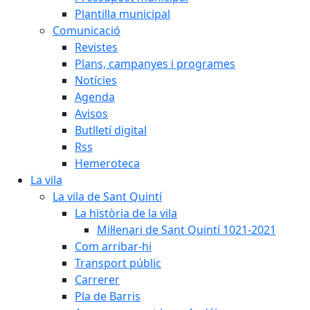
Plantilla municipal
Comunicació
Revistes
Plans, campanyes i programes
Notícies
Agenda
Avisos
Butlletí digital
Rss
Hemeroteca
La vila
La vila de Sant Quintí
La història de la vila
Mil·lenari de Sant Quintí 1021-2021
Com arribar-hi
Transport públic
Carrerer
Pla de Barris