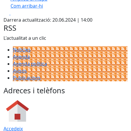
Com arribar-hi
Leaflet
| ©
OpenStreetMap
contributors
Facebook
X
+
Darrera actualització: 20.06.2024 | 14:00
−
RSS
L'actualitat a un clic
Notícies
Agenda
Agenda política
Avisos
Publicacions
Adreces i telèfons
Accedeix