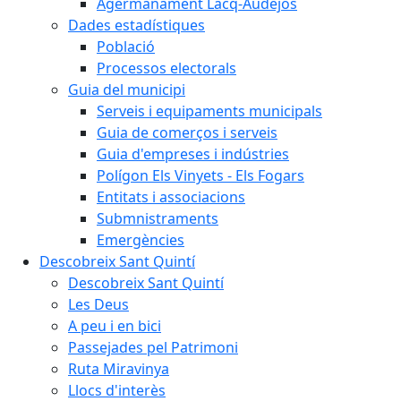
Agermanament Lacq-Audéjos
Dades estadístiques
Població
Processos electorals
Guia del municipi
Serveis i equipaments municipals
Guia de comerços i serveis
Guia d'empreses i indústries
Polígon Els Vinyets - Els Fogars
Entitats i associacions
Submnistraments
Emergències
Descobreix Sant Quintí
Descobreix Sant Quintí
Les Deus
A peu i en bici
Passejades pel Patrimoni
Ruta Miravinya
Llocs d'interès