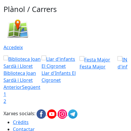
Plànol / Carrers
Accedeix
Festa Major
d'inf
Biblioteca Joan
Llar d'Infants El
Sardà i Lloret
Cigronet
Anterior
Següent
1
2
Xarxes socials:
Crèdits
Contactar