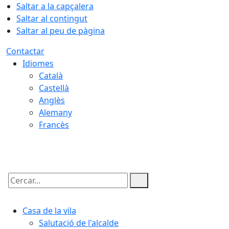
Saltar a la capçalera
Saltar al contingut
Saltar al peu de pàgina
Contactar
Idiomes
Català
Castellà
Anglès
Alemany
Francès
08.08.2026 | 08:17
Cercar:
Casa de la vila
Salutació de l'alcalde