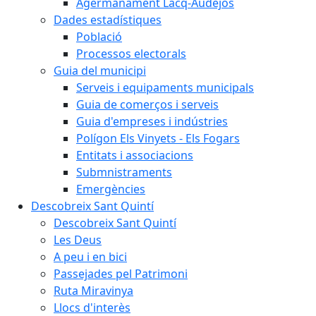
Agermanament Lacq-Audéjos
Dades estadístiques
Població
Processos electorals
Guia del municipi
Serveis i equipaments municipals
Guia de comerços i serveis
Guia d'empreses i indústries
Polígon Els Vinyets - Els Fogars
Entitats i associacions
Submnistraments
Emergències
Descobreix Sant Quintí
Descobreix Sant Quintí
Les Deus
A peu i en bici
Passejades pel Patrimoni
Ruta Miravinya
Llocs d'interès