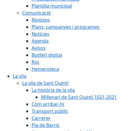
Plantilla municipal
Comunicació
Revistes
Plans, campanyes i programes
Notícies
Agenda
Avisos
Butlletí digital
Rss
Hemeroteca
La vila
La vila de Sant Quintí
La història de la vila
Mil·lenari de Sant Quintí 1021-2021
Com arribar-hi
Transport públic
Carrerer
Pla de Barris