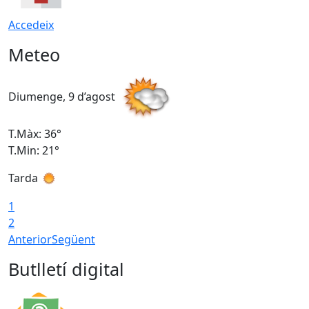
Accedeix
Meteo
Diumenge, 9 d’agost
D
T.Màx: 36°
T
T.Min: 21°
T
Tarda
T
1
2
Anterior
Següent
Butlletí digital