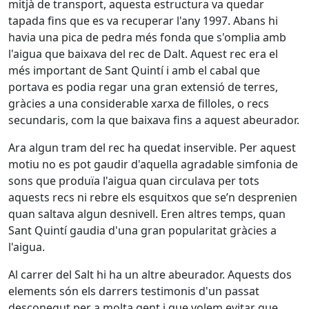
mitjà de transport, aquesta estructura va quedar
tapada fins que es va recuperar l'any 1997. Abans hi
havia una pica de pedra més fonda que s'omplia amb
l'aigua que baixava del rec de Dalt. Aquest rec era el
més important de Sant Quintí i amb el cabal que
portava es podia regar una gran extensió de terres,
gràcies a una considerable xarxa de filloles, o recs
secundaris, com la que baixava fins a aquest abeurador.
Ara algun tram del rec ha quedat inservible. Per aquest
motiu no es pot gaudir d'aquella agradable simfonia de
sons que produïa l'aigua quan circulava per tots
aquests recs ni rebre els esquitxos que se’n desprenien
quan saltava algun desnivell. Eren altres temps, quan
Sant Quintí gaudia d'una gran popularitat gràcies a
l'aigua.
Al carrer del Salt hi ha un altre abeurador. Aquests dos
elements són els darrers testimonis d'un passat
desconegut per a molta gent i que volem evitar que