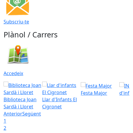
Subscriu-te
Plànol / Carrers
Accedeix
Festa Major
d'inf
Biblioteca Joan
Llar d'Infants El
Sardà i Lloret
Cigronet
Anterior
Següent
1
2