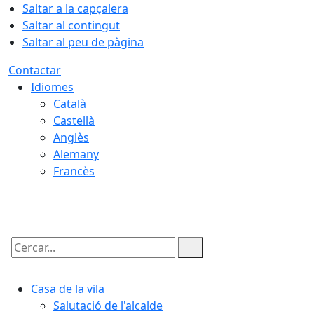
Saltar a la capçalera
Saltar al contingut
Saltar al peu de pàgina
Contactar
Idiomes
Català
Castellà
Anglès
Alemany
Francès
08.08.2026 | 12:26
Cercar:
Casa de la vila
Salutació de l'alcalde