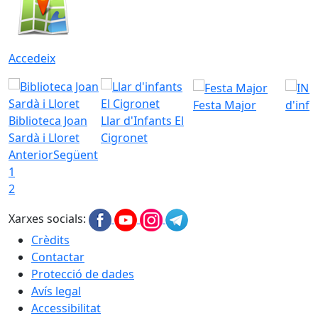
Accedeix
Festa Major
d'inf
Biblioteca Joan
Llar d'Infants El
Sardà i Lloret
Cigronet
Anterior
Següent
1
2
Xarxes socials:
Crèdits
Contactar
Protecció de dades
Avís legal
Accessibilitat