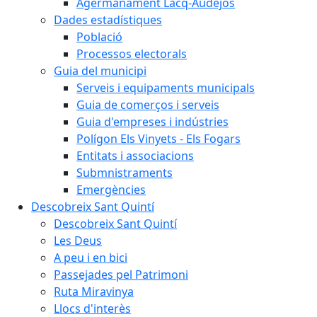
Agermanament Lacq-Audéjos
Dades estadístiques
Població
Processos electorals
Guia del municipi
Serveis i equipaments municipals
Guia de comerços i serveis
Guia d'empreses i indústries
Polígon Els Vinyets - Els Fogars
Entitats i associacions
Submnistraments
Emergències
Descobreix Sant Quintí
Descobreix Sant Quintí
Les Deus
A peu i en bici
Passejades pel Patrimoni
Ruta Miravinya
Llocs d'interès