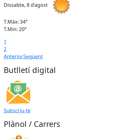
Dissabte, 8 d’agost
D
T.Màx: 34°
T
T.Min: 20°
T
1
2
Anterior
Següent
Butlletí digital
Subscriu-te
Plànol / Carrers