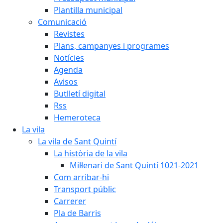
Plantilla municipal
Comunicació
Revistes
Plans, campanyes i programes
Notícies
Agenda
Avisos
Butlletí digital
Rss
Hemeroteca
La vila
La vila de Sant Quintí
La història de la vila
Mil·lenari de Sant Quintí 1021-2021
Com arribar-hi
Transport públic
Carrerer
Pla de Barris