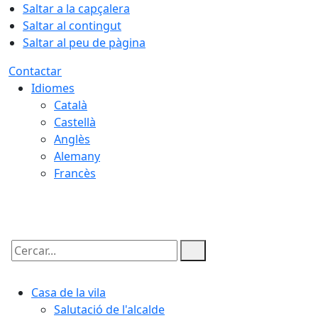
Saltar a la capçalera
Saltar al contingut
Saltar al peu de pàgina
Contactar
Idiomes
Català
Castellà
Anglès
Alemany
Francès
08.08.2026 | 03:26
Cercar:
Casa de la vila
Salutació de l'alcalde