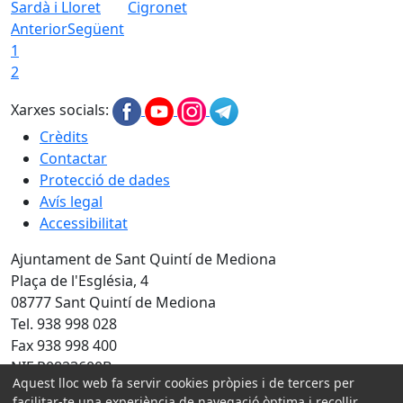
Sardà i Lloret
Cigronet
Anterior
Següent
1
2
Xarxes socials:
Crèdits
Contactar
Protecció de dades
Avís legal
Accessibilitat
Ajuntament de Sant Quintí de Mediona
Plaça de l'Església, 4
08777 Sant Quintí de Mediona
Tel. 938 998 028
Fax 938 998 400
NIF P0823600B
Aquest lloc web fa servir cookies pròpies i de tercers per
facilitar-te una experiència de navegació òptima i recollir