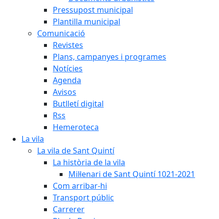
Pressupost municipal
Plantilla municipal
Comunicació
Revistes
Plans, campanyes i programes
Notícies
Agenda
Avisos
Butlletí digital
Rss
Hemeroteca
La vila
La vila de Sant Quintí
La història de la vila
Mil·lenari de Sant Quintí 1021-2021
Com arribar-hi
Transport públic
Carrerer