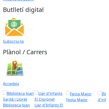
Butlletí digital
Subscriu-te
Plànol / Carrers
Accedeix
Festa Major
d'inf
Biblioteca Joan
Llar d'Infants El