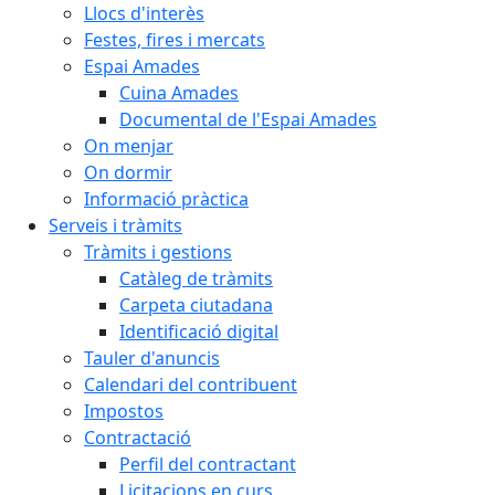
Llocs d'interès
Festes, fires i mercats
Espai Amades
Cuina Amades
Documental de l'Espai Amades
On menjar
On dormir
Informació pràctica
Serveis i tràmits
Tràmits i gestions
Catàleg de tràmits
Carpeta ciutadana
Identificació digital
Tauler d'anuncis
Calendari del contribuent
Impostos
Contractació
Perfil del contractant
Licitacions en curs