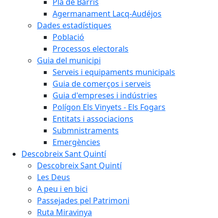
Pla de Barris
Agermanament Lacq-Audéjos
Dades estadístiques
Població
Processos electorals
Guia del municipi
Serveis i equipaments municipals
Guia de comerços i serveis
Guia d'empreses i indústries
Polígon Els Vinyets - Els Fogars
Entitats i associacions
Submnistraments
Emergències
Descobreix Sant Quintí
Descobreix Sant Quintí
Les Deus
A peu i en bici
Passejades pel Patrimoni
Ruta Miravinya