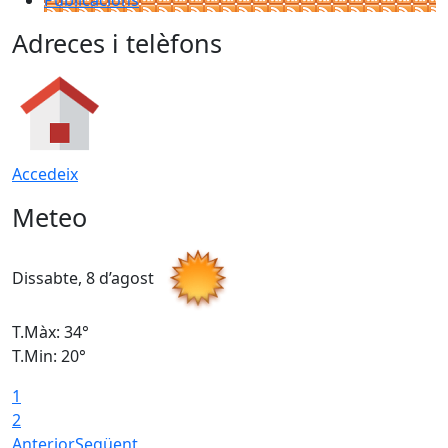
Publicacions
Adreces i telèfons
Accedeix
Meteo
Dissabte, 8 d’agost
D
T.Màx: 34°
T
T.Min: 20°
T
1
2
Anterior
Següent