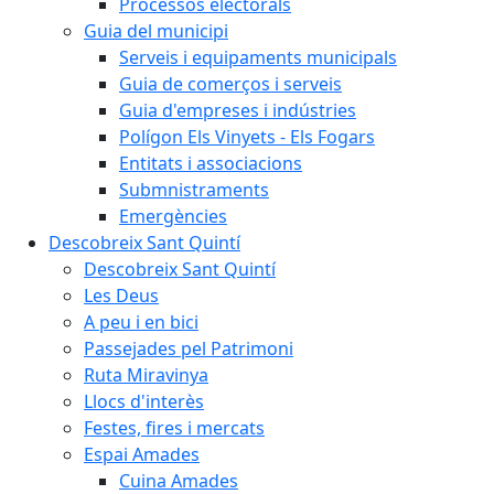
Processos electorals
Guia del municipi
Serveis i equipaments municipals
Guia de comerços i serveis
Guia d'empreses i indústries
Polígon Els Vinyets - Els Fogars
Entitats i associacions
Submnistraments
Emergències
Descobreix Sant Quintí
Descobreix Sant Quintí
Les Deus
A peu i en bici
Passejades pel Patrimoni
Ruta Miravinya
Llocs d'interès
Festes, fires i mercats
Espai Amades
Cuina Amades