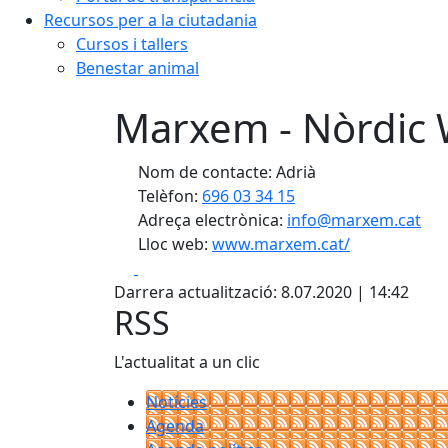
Recursos per a la ciutadania
Cursos i tallers
Benestar animal
Marxem - Nòrdic 
Nom de contacte: Adrià
Telèfon:
696 03 34 15
Adreça electrònica:
info@marxem.cat
Lloc web:
www.marxem.cat/
Facebook
X
Darrera actualització: 8.07.2020 | 14:42
RSS
L'actualitat a un clic
Notícies
Agenda