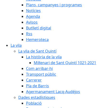
Plans, campanyes i programes
Notícies
Agenda
Avisos
Butlletí digital
Rss
Hemeroteca
La vila
La vila de Sant Quintí
La història de la vila
Mil·lenari de Sant Quintí 1021-2021
Com arribar-hi
Transport públic
Carrerer
Pla de Barris
Agermanament Lacq-Audéjos
Dades estadístiques
Població