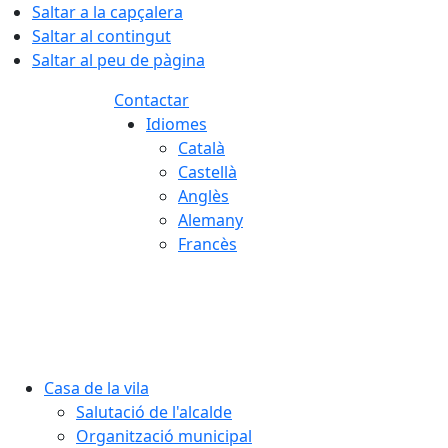
Saltar a la capçalera
Saltar al contingut
Saltar al peu de pàgina
Contactar
Idiomes
Català
Castellà
Anglès
Alemany
Francès
07.08.2026 | 09:45
Casa de la vila
Salutació de l'alcalde
Organització municipal