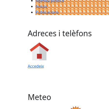
Agenda política
Avisos
Publicacions
Adreces i telèfons
Accedeix
Meteo