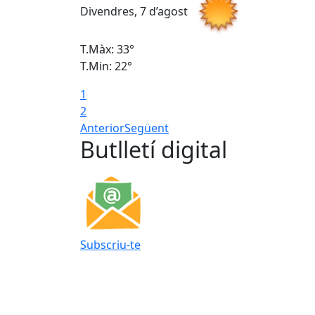
Divendres, 7 d’agost
T.Màx: 33°
T.Min: 22°
1
2
Anterior
Següent
Butlletí digital
Subscriu-te