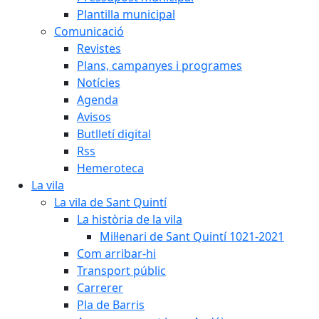
Plantilla municipal
Comunicació
Revistes
Plans, campanyes i programes
Notícies
Agenda
Avisos
Butlletí digital
Rss
Hemeroteca
La vila
La vila de Sant Quintí
La història de la vila
Mil·lenari de Sant Quintí 1021-2021
Com arribar-hi
Transport públic
Carrerer
Pla de Barris