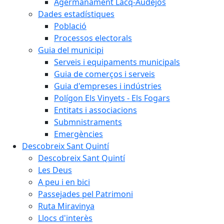
Agermanament Lacq-Audéjos
Dades estadístiques
Població
Processos electorals
Guia del municipi
Serveis i equipaments municipals
Guia de comerços i serveis
Guia d'empreses i indústries
Polígon Els Vinyets - Els Fogars
Entitats i associacions
Submnistraments
Emergències
Descobreix Sant Quintí
Descobreix Sant Quintí
Les Deus
A peu i en bici
Passejades pel Patrimoni
Ruta Miravinya
Llocs d'interès