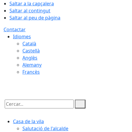
Saltar a la capçalera
Saltar al contingut
Saltar al peu de pàgina
Contactar
Idiomes
Català
Castellà
Anglès
Alemany
Francès
06.08.2026 | 12:12
Cercar:
Casa de la vila
Salutació de l'alcalde