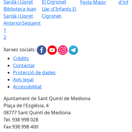
Festa Major
d'inf
Biblioteca Joan
Llar d'Infants El
Sardà i Lloret
Cigronet
Anterior
Següent
1
2
Xarxes socials:
Crèdits
Contactar
Protecció de dades
Avís legal
Accessibilitat
Ajuntament de Sant Quintí de Mediona
Plaça de l'Església, 4
08777 Sant Quintí de Mediona
Tel. 938 998 028
Fax 938 998 400