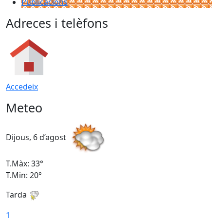
Publicacions
Adreces i telèfons
Accedeix
Meteo
Dijous, 6 d’agost
D
T.Màx: 33°
T
T.Min: 20°
T
Tarda
1