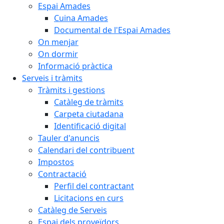
Espai Amades
Cuina Amades
Documental de l'Espai Amades
On menjar
On dormir
Informació pràctica
Serveis i tràmits
Tràmits i gestions
Catàleg de tràmits
Carpeta ciutadana
Identificació digital
Tauler d'anuncis
Calendari del contribuent
Impostos
Contractació
Perfil del contractant
Licitacions en curs
Catàleg de Serveis
Espai dels proveïdors