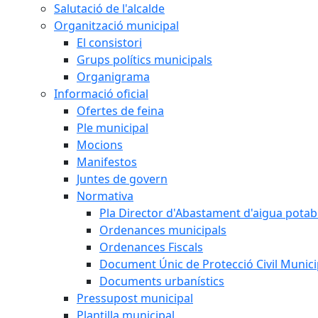
Salutació de l'alcalde
Organització municipal
El consistori
Grups polítics municipals
Organigrama
Informació oficial
Ofertes de feina
Ple municipal
Mocions
Manifestos
Juntes de govern
Normativa
Pla Director d'Abastament d'aigua potab
Ordenances municipals
Ordenances Fiscals
Document Únic de Protecció Civil Muni
Documents urbanístics
Pressupost municipal
Plantilla municipal