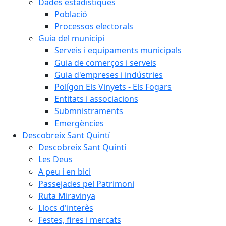
Dades estadístiques
Població
Processos electorals
Guia del municipi
Serveis i equipaments municipals
Guia de comerços i serveis
Guia d'empreses i indústries
Polígon Els Vinyets - Els Fogars
Entitats i associacions
Submnistraments
Emergències
Descobreix Sant Quintí
Descobreix Sant Quintí
Les Deus
A peu i en bici
Passejades pel Patrimoni
Ruta Miravinya
Llocs d'interès
Festes, fires i mercats