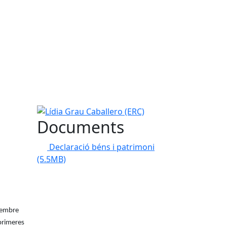
Lídia Grau Caballero (ERC)
Documents
Declaració béns i patrimoni
(5.5MB)
 membre
 primeres