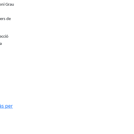
oni Grau
ners de
ecció
a
às per