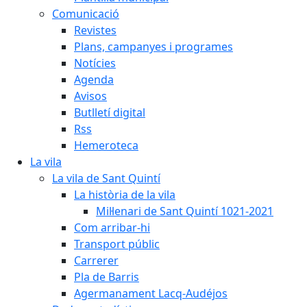
Comunicació
Revistes
Plans, campanyes i programes
Notícies
Agenda
Avisos
Butlletí digital
Rss
Hemeroteca
La vila
La vila de Sant Quintí
La història de la vila
Mil·lenari de Sant Quintí 1021-2021
Com arribar-hi
Transport públic
Carrerer
Pla de Barris
Agermanament Lacq-Audéjos