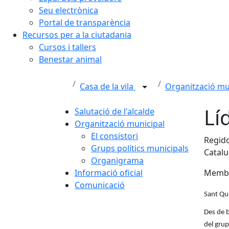
Seu electrònica
Portal de transparència
Recursos per a la ciutadania
Cursos i tallers
Benestar animal
Casa de la vila
Organització mu
Lí
Salutació de l'alcalde
Organització municipal
El consistori
Regido
Grups polítics municipals
Catalu
Organigrama
Informació oficial
Membre
Comunicació
Sant Qu
Des de b
del grup