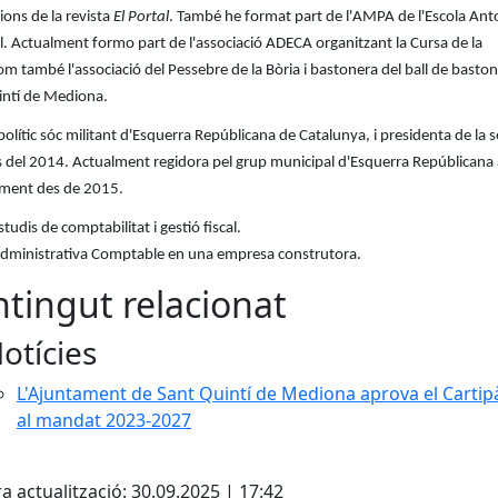
ions de la revista
El Portal
. També he format part de l'AMPA de l'Escola Ant
. Actualment formo part de l'associació ADECA organitzant la Cursa de la
m també l'associació del Pessebre de la Bòria i bastonera del ball de basto
intí de Mediona.
 polític sóc militant d'Esquerra Repúblicana de Catalunya, i presidenta de la s
s del 2014. Actualment regidora pel grup municipal d'Esquerra Repúblicana 
ament des de 2015.
studis de comptabilitat i gestió fiscal.
dministrativa Comptable en una empresa construtora.
tingut relacionat
otícies
L'Ajuntament de Sant Quintí de Mediona aprova el Cartip
al mandat 2023-2027
cebook
X
a actualització: 30.09.2025 | 17:42