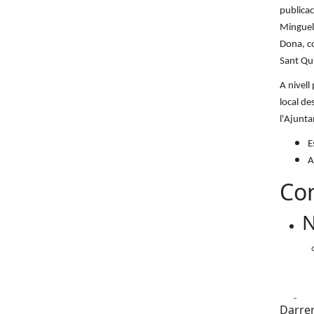
publicac
Minguell
Dona, co
Sant Qu
A nivell
local de
l'Ajunt
E
A
Con
N
Fa
Darrer