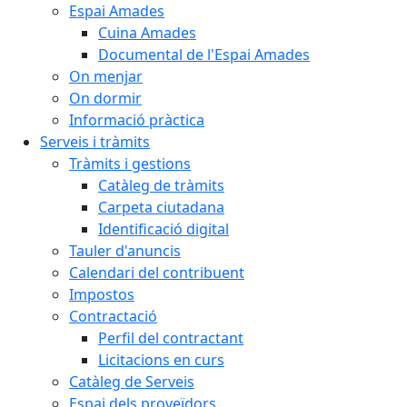
Espai Amades
Cuina Amades
Documental de l'Espai Amades
On menjar
On dormir
Informació pràctica
Serveis i tràmits
Tràmits i gestions
Catàleg de tràmits
Carpeta ciutadana
Identificació digital
Tauler d'anuncis
Calendari del contribuent
Impostos
Contractació
Perfil del contractant
Licitacions en curs
Catàleg de Serveis
Espai dels proveïdors