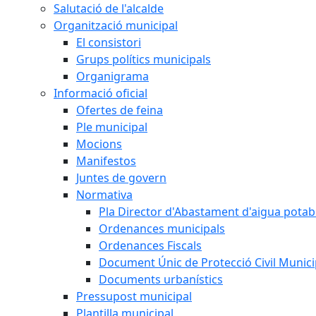
Salutació de l'alcalde
Organització municipal
El consistori
Grups polítics municipals
Organigrama
Informació oficial
Ofertes de feina
Ple municipal
Mocions
Manifestos
Juntes de govern
Normativa
Pla Director d'Abastament d'aigua potab
Ordenances municipals
Ordenances Fiscals
Document Únic de Protecció Civil Muni
Documents urbanístics
Pressupost municipal
Plantilla municipal