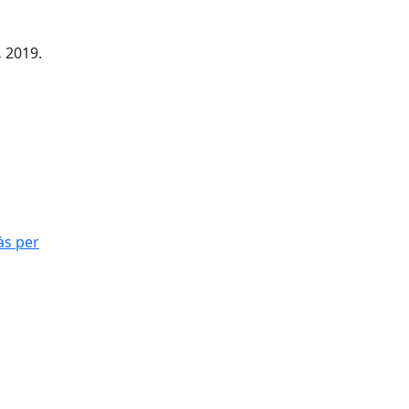
.
2019.
às per