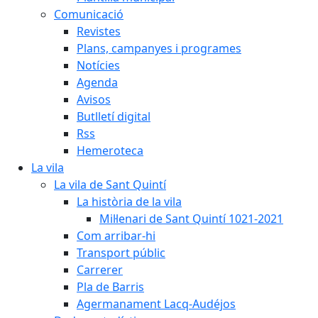
Comunicació
Revistes
Plans, campanyes i programes
Notícies
Agenda
Avisos
Butlletí digital
Rss
Hemeroteca
La vila
La vila de Sant Quintí
La història de la vila
Mil·lenari de Sant Quintí 1021-2021
Com arribar-hi
Transport públic
Carrerer
Pla de Barris
Agermanament Lacq-Audéjos