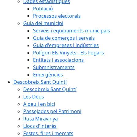
Dades estadístiques
Població
Processos electorals
Guia del municipi
Serveis i equipaments municipals
Guia de comerços i serveis
Guia d'empreses i indústries
Polígon Els Vinyets - Els Fogars
Entitats i associacions
Submnistraments
Emergències
Descobreix Sant Quintí
Descobreix Sant Quintí
Les Deus
A peu i en bici
Passejades pel Patrimoni
Ruta Miravinya
Llocs d'interès
Festes, fires i mercats