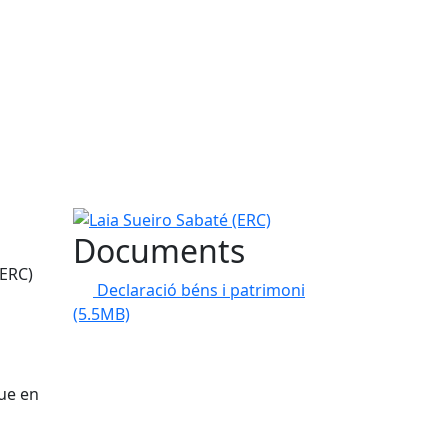
Laia Sueiro Sabaté (ERC)
Documents
(ERC)
Declaració béns i patrimoni
(5.5MB)
que en