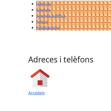
Notícies
Agenda
Agenda política
Avisos
Publicacions
Adreces i telèfons
Accedeix