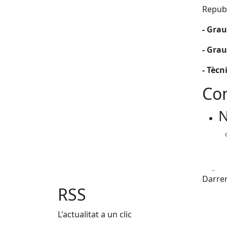
Republ
- Grau
- Grau
- Tèc
Con
N
Fa
Darrer
RSS
L'actualitat a un clic