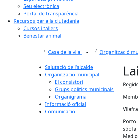
Seu electrònica
Portal de transparència
Recursos per a la ciutadania
Cursos i tallers
Benestar animal
Casa de la vila
Organització mu
La
Salutació de l'alcalde
Organització municipal
El consistori
Regido
Grups polítics municipals
Organigrama
Membr
Informació oficial
Vilafr
Comunicació
Porto 
sóc la
Medion