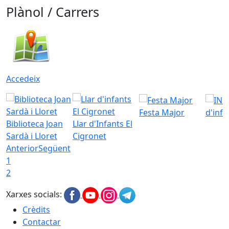
Plànol / Carrers
Accedeix
Festa Major
d'inf
Biblioteca Joan
Llar d'Infants El
Sardà i Lloret
Cigronet
Anterior
Següent
1
2
Xarxes socials:
Crèdits
Contactar