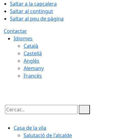
Saltar a la capçalera
Saltar al contingut
Saltar al peu de pàgina
Contactar
Idiomes
Català
Castellà
Anglès
Alemany
Francès
07.08.2026 | 19:52
Cercar:
Casa de la vila
Salutació de l'alcalde