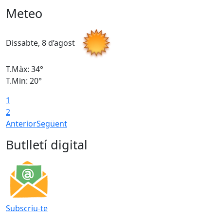
Meteo
Dissabte, 8 d’agost
D
T.Màx: 34°
T
T.Min: 20°
T
1
2
Anterior
Següent
Butlletí digital
Subscriu-te