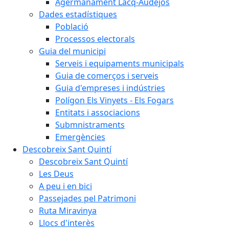
Agermanament Lacq-Audéjos
Dades estadístiques
Població
Processos electorals
Guia del municipi
Serveis i equipaments municipals
Guia de comerços i serveis
Guia d'empreses i indústries
Polígon Els Vinyets - Els Fogars
Entitats i associacions
Submnistraments
Emergències
Descobreix Sant Quintí
Descobreix Sant Quintí
Les Deus
A peu i en bici
Passejades pel Patrimoni
Ruta Miravinya
Llocs d'interès