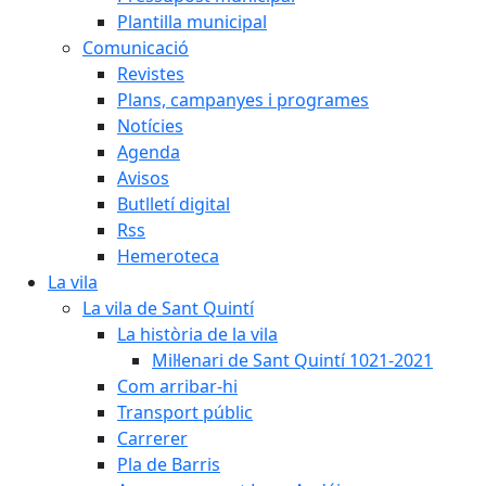
Plantilla municipal
Comunicació
Revistes
Plans, campanyes i programes
Notícies
Agenda
Avisos
Butlletí digital
Rss
Hemeroteca
La vila
La vila de Sant Quintí
La història de la vila
Mil·lenari de Sant Quintí 1021-2021
Com arribar-hi
Transport públic
Carrerer
Pla de Barris