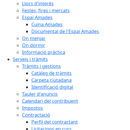
Llocs d'interès
Festes, fires i mercats
Espai Amades
Cuina Amades
Documental de l'Espai Amades
On menjar
On dormir
Informació pràctica
Serveis i tràmits
Tràmits i gestions
Catàleg de tràmits
Carpeta ciutadana
Identificació digital
Tauler d'anuncis
Calendari del contribuent
Impostos
Contractació
Perfil del contractant
Licitacions en curs