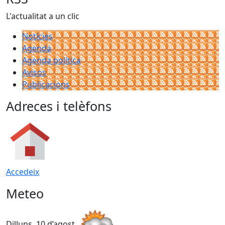
L'actualitat a un clic
Notícies
Agenda
Agenda política
Avisos
Publicacions
Adreces i telèfons
Accedeix
Meteo
Dilluns, 10 d’agost
D