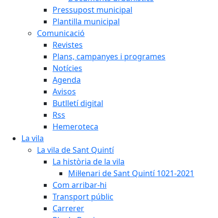
Pressupost municipal
Plantilla municipal
Comunicació
Revistes
Plans, campanyes i programes
Notícies
Agenda
Avisos
Butlletí digital
Rss
Hemeroteca
La vila
La vila de Sant Quintí
La història de la vila
Mil·lenari de Sant Quintí 1021-2021
Com arribar-hi
Transport públic
Carrerer