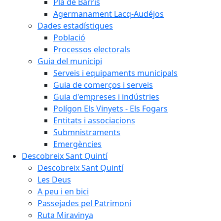
Pla de Barris
Agermanament Lacq-Audéjos
Dades estadístiques
Població
Processos electorals
Guia del municipi
Serveis i equipaments municipals
Guia de comerços i serveis
Guia d'empreses i indústries
Polígon Els Vinyets - Els Fogars
Entitats i associacions
Submnistraments
Emergències
Descobreix Sant Quintí
Descobreix Sant Quintí
Les Deus
A peu i en bici
Passejades pel Patrimoni
Ruta Miravinya