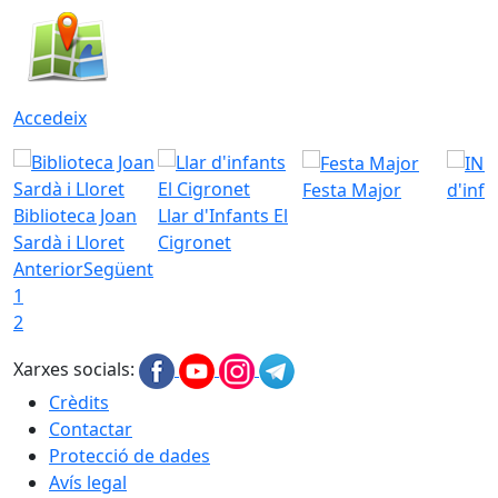
Accedeix
Festa Major
d'inf
Biblioteca Joan
Llar d'Infants El
Sardà i Lloret
Cigronet
Anterior
Següent
1
2
Xarxes socials:
Crèdits
Contactar
Protecció de dades
Avís legal