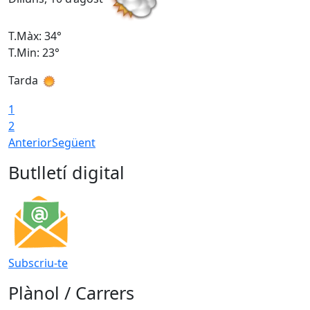
T.Màx: 34°
T
T.Min: 23°
T
Tarda
T
1
2
Anterior
Següent
Butlletí digital
Subscriu-te
Plànol / Carrers