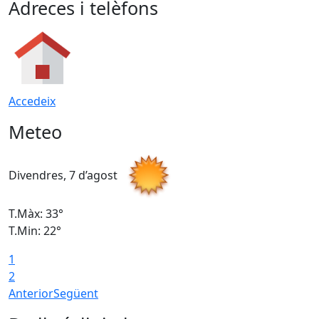
Adreces i telèfons
Accedeix
Meteo
Divendres, 7 d’agost
D
T.Màx: 33°
T
T.Min: 22°
T
1
2
Anterior
Següent