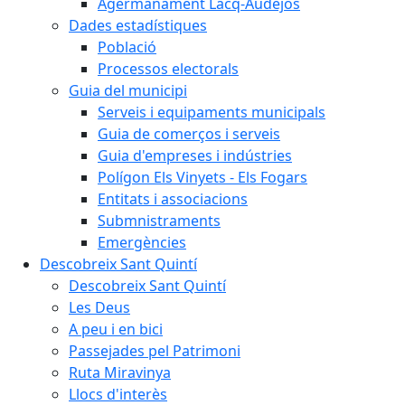
Agermanament Lacq-Audéjos
Dades estadístiques
Població
Processos electorals
Guia del municipi
Serveis i equipaments municipals
Guia de comerços i serveis
Guia d'empreses i indústries
Polígon Els Vinyets - Els Fogars
Entitats i associacions
Submnistraments
Emergències
Descobreix Sant Quintí
Descobreix Sant Quintí
Les Deus
A peu i en bici
Passejades pel Patrimoni
Ruta Miravinya
Llocs d'interès