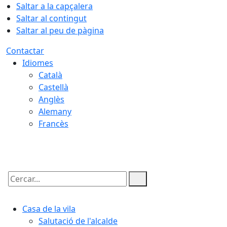
Saltar a la capçalera
Saltar al contingut
Saltar al peu de pàgina
Contactar
Idiomes
Català
Castellà
Anglès
Alemany
Francès
07.08.2026 | 03:55
Cercar:
Casa de la vila
Salutació de l'alcalde