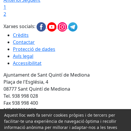
Anterior
Següent
1
2
Xarxes socials:
Crèdits
Contactar
Protecció de dades
Avís legal
Accessibilitat
Ajuntament de Sant Quintí de Mediona
Plaça de l'Església, 4
08777 Sant Quintí de Mediona
Tel. 938 998 028
Fax 938 998 400
NIF P0823600B
Aquest lloc web fa servir cookies pròpies i de tercers per
facilitar-te una experiència de navegació òptima i recollir
Amb la col·laboració de:
informació anònima per millorar i adaptar-nos a les teves