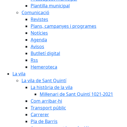
Plantilla municipal
Comunicació
Revistes
Plans, campanyes i programes
Notícies
Agenda
Avisos
Butlletí digital
Rss
Hemeroteca
La vila
La vila de Sant Quintí
La història de la vila
Mil·lenari de Sant Quintí 1021-2021
Com arribar-hi
Transport públic
Carrerer
Pla de Barris