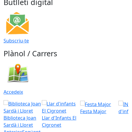
Butlletí digital
Subscriu-te
Plànol / Carrers
Accedeix
Festa Major
d'inf
Biblioteca Joan
Llar d'Infants El
Sardà i Lloret
Cigronet