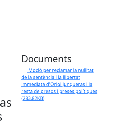
Documents
Moció per reclamar la nul·litat
de la sentència i la llibertat
immediata d'Oriol Junqueras i la
resta de presos i preses polítiques
ras
(283.82KB)
s