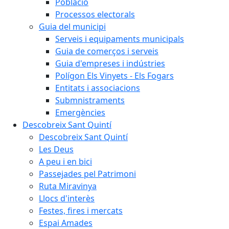
Població
Processos electorals
Guia del municipi
Serveis i equipaments municipals
Guia de comerços i serveis
Guia d'empreses i indústries
Polígon Els Vinyets - Els Fogars
Entitats i associacions
Submnistraments
Emergències
Descobreix Sant Quintí
Descobreix Sant Quintí
Les Deus
A peu i en bici
Passejades pel Patrimoni
Ruta Miravinya
Llocs d'interès
Festes, fires i mercats
Espai Amades