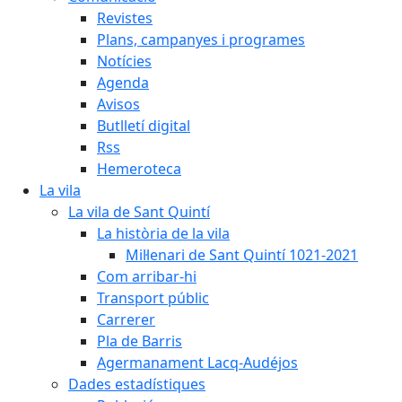
Revistes
Plans, campanyes i programes
Notícies
Agenda
Avisos
Butlletí digital
Rss
Hemeroteca
La vila
La vila de Sant Quintí
La història de la vila
Mil·lenari de Sant Quintí 1021-2021
Com arribar-hi
Transport públic
Carrerer
Pla de Barris
Agermanament Lacq-Audéjos
Dades estadístiques