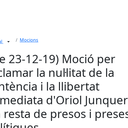
Mocions
al
le 23-12-19) Moció per
clamar la nul·litat de la
ntència i la llibertat
mediata d'Oriol Junque
la resta de presos i prese
lítiques