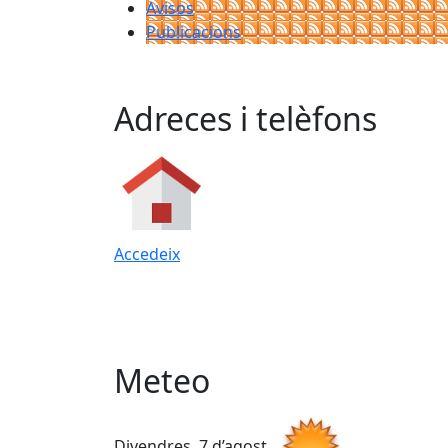
Avisos
Publicacions
Adreces i telèfons
Accedeix
Meteo
Divendres, 7 d’agost