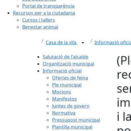
Portal de transparència
Recursos per a la ciutadania
Cursos i tallers
Benestar animal
Casa de la vila
Informació ofici
(P
Salutació de l'alcalde
Organització municipal
re
Informació oficial
Ofertes de feina
se
Ple municipal
Mocions
im
Manifestos
Juntes de govern
i 
Normativa
Pressupost municipal
po
Plantilla municipal