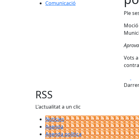
Comunicació
Ple se
Moció 
Munic
Aprova
Vots a
contra:
Fa
Darrer
RSS
L'actualitat a un clic
Notícies
Agenda
Agenda política