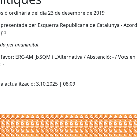
ssió ordinària del dia 23 de desembre de 2019
presentada per Esquerra Republicana de Catalunya - Acor
ipal
da per unanimitat
 favor: ERC-AM, JxSQM i L'Alternativa / Abstenció: - / Vots en
 -
cebook
X
a actualització: 3.10.2025 | 08:09