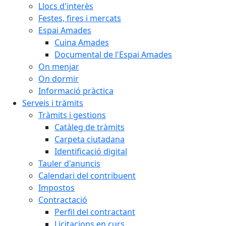
Llocs d'interès
Festes, fires i mercats
Espai Amades
Cuina Amades
Documental de l'Espai Amades
On menjar
On dormir
Informació pràctica
Serveis i tràmits
Tràmits i gestions
Catàleg de tràmits
Carpeta ciutadana
Identificació digital
Tauler d'anuncis
Calendari del contribuent
Impostos
Contractació
Perfil del contractant
Licitacions en curs