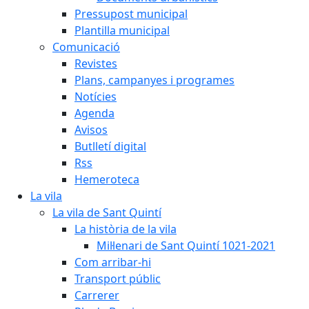
Pressupost municipal
Plantilla municipal
Comunicació
Revistes
Plans, campanyes i programes
Notícies
Agenda
Avisos
Butlletí digital
Rss
Hemeroteca
La vila
La vila de Sant Quintí
La història de la vila
Mil·lenari de Sant Quintí 1021-2021
Com arribar-hi
Transport públic
Carrerer