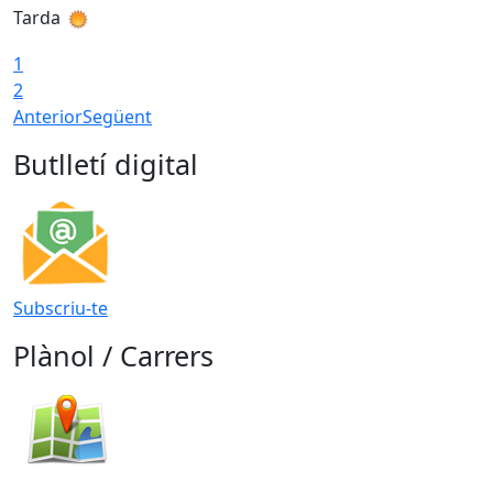
Tarda
T
1
2
Anterior
Següent
Butlletí digital
Subscriu-te
Plànol / Carrers