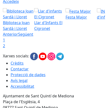
Accedeix
Festa Major
d'inf
Biblioteca Joan
Llar d'Infants El
Sardà i Lloret
Cigronet
Anterior
Següent
1
2
Xarxes socials:
Crèdits
Contactar
Protecció de dades
Avís legal
Accessibilitat
Ajuntament de Sant Quintí de Mediona
Plaça de l'Església, 4
08777 Sant Quintí de Mediona