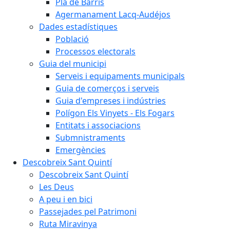
Pla de Barris
Agermanament Lacq-Audéjos
Dades estadístiques
Població
Processos electorals
Guia del municipi
Serveis i equipaments municipals
Guia de comerços i serveis
Guia d'empreses i indústries
Polígon Els Vinyets - Els Fogars
Entitats i associacions
Submnistraments
Emergències
Descobreix Sant Quintí
Descobreix Sant Quintí
Les Deus
A peu i en bici
Passejades pel Patrimoni
Ruta Miravinya