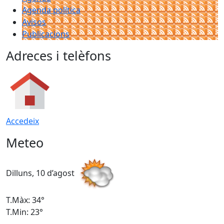
Agenda política
Avisos
Publicacions
Adreces i telèfons
Accedeix
Meteo
Dilluns, 10 d’agost
D
T.Màx: 34°
T
T.Min: 23°
T