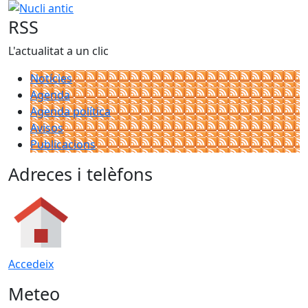
Nucli antic
RSS
L'actualitat a un clic
Notícies
Agenda
Agenda política
Avisos
Publicacions
Adreces i telèfons
Accedeix
Meteo