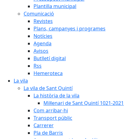
Plantilla municipal
Comunicació
Revistes
Plans, campanyes i programes
Notícies
Agenda
Avisos
Butlletí digital
Rss
Hemeroteca
La vila
La vila de Sant Quintí
La història de la vila
Mil·lenari de Sant Quintí 1021-2021
Com arribar-hi
Transport públic
Carrerer
Pla de Barris