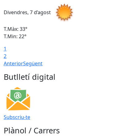
Divendres, 7 d’agost
D
T.Màx: 33°
T
T.Min: 22°
T
1
2
Anterior
Següent
Butlletí digital
Subscriu-te
Plànol / Carrers