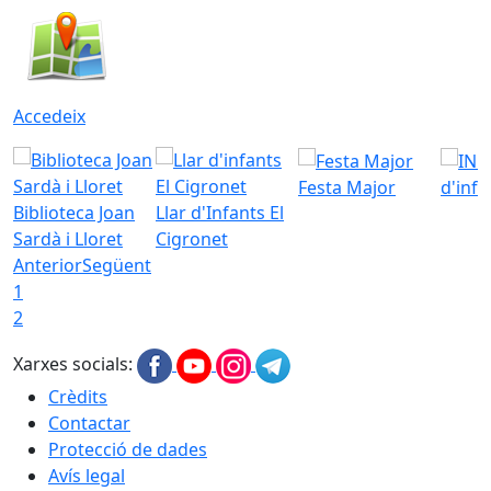
Accedeix
Festa Major
d'inf
Biblioteca Joan
Llar d'Infants El
Sardà i Lloret
Cigronet
Anterior
Següent
1
2
Xarxes socials:
Crèdits
Contactar
Protecció de dades
Avís legal