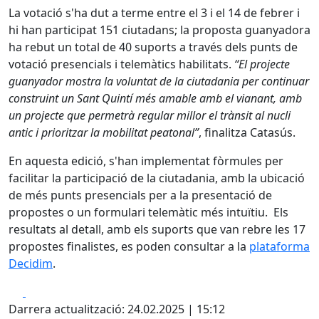
La votació s'ha dut a terme entre el 3 i el 14 de febrer i
hi han participat 151 ciutadans; la proposta guanyadora
ha rebut un total de 40 suports a través dels punts de
votació presencials i telemàtics habilitats.
“El projecte
guanyador mostra la voluntat de la ciutadania per continuar
construint un Sant Quintí més amable amb el vianant, amb
un projecte que permetrà regular millor el trànsit al nucli
antic i prioritzar la mobilitat peatonal”
, finalitza Catasús.
En aquesta edició, s'han implementat fòrmules per
facilitar la participació de la ciutadania, amb la ubicació
de més punts presencials per a la presentació de
propostes o un formulari telemàtic més intuïtiu. Els
resultats al detall, amb els suports que van rebre les 17
propostes finalistes, es poden consultar a la
plataforma
Decidim
.
Facebook
X
Darrera actualització: 24.02.2025 | 15:12