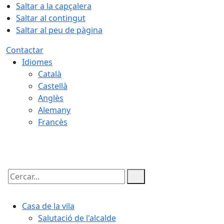
Saltar a la capçalera
Saltar al contingut
Saltar al peu de pàgina
Contactar
Idiomes
Català
Castellà
Anglès
Alemany
Francès
06.08.2026 | 18:05
Cercar:
Casa de la vila
Salutació de l'alcalde