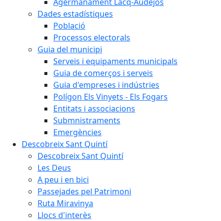
Agermanament Lacq-Audéjos
Dades estadístiques
Població
Processos electorals
Guia del municipi
Serveis i equipaments municipals
Guia de comerços i serveis
Guia d'empreses i indústries
Polígon Els Vinyets - Els Fogars
Entitats i associacions
Submnistraments
Emergències
Descobreix Sant Quintí
Descobreix Sant Quintí
Les Deus
A peu i en bici
Passejades pel Patrimoni
Ruta Miravinya
Llocs d'interès