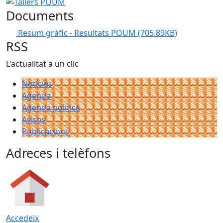
Tallers POUM
Documents
Resum gràfic - Resultats POUM
(705.89KB)
RSS
L'actualitat a un clic
Notícies
Agenda
Agenda política
Avisos
Publicacions
Adreces i telèfons
Accedeix