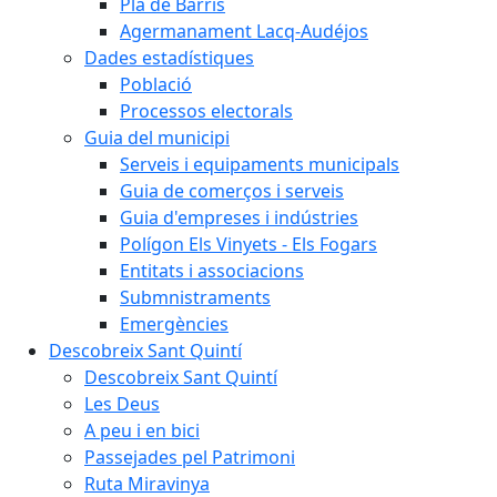
Pla de Barris
Agermanament Lacq-Audéjos
Dades estadístiques
Població
Processos electorals
Guia del municipi
Serveis i equipaments municipals
Guia de comerços i serveis
Guia d'empreses i indústries
Polígon Els Vinyets - Els Fogars
Entitats i associacions
Submnistraments
Emergències
Descobreix Sant Quintí
Descobreix Sant Quintí
Les Deus
A peu i en bici
Passejades pel Patrimoni
Ruta Miravinya