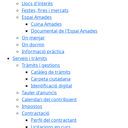
Llocs d'interès
Festes, fires i mercats
Espai Amades
Cuina Amades
Documental de l'Espai Amades
On menjar
On dormir
Informació pràctica
Serveis i tràmits
Tràmits i gestions
Catàleg de tràmits
Carpeta ciutadana
Identificació digital
Tauler d'anuncis
Calendari del contribuent
Impostos
Contractació
Perfil del contractant
Licitacions en curs