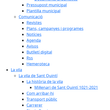
Pressupost municipal
Plantilla municipal
Comunicació
Revistes
Plans, campanyes i programes
Notícies
Agenda
Avisos
Butlletí digital
Rss
Hemeroteca
La vila
La vila de Sant Quintí
La història de la vila
Mil·lenari de Sant Quintí 1021-2021
Com arribar-hi
Transport públic
Carrerer