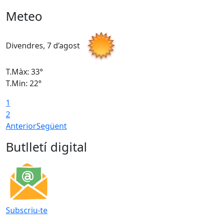
Meteo
Divendres, 7 d’agost
D
T.Màx: 33°
T
T.Min: 22°
T
1
2
Anterior
Següent
Butlletí digital
Subscriu-te