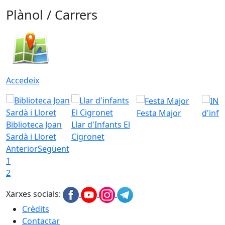
Plànol / Carrers
Accedeix
Festa Major
d'inf
Biblioteca Joan
Llar d'Infants El
Sardà i Lloret
Cigronet
Anterior
Següent
1
2
Xarxes socials:
Crèdits
Contactar