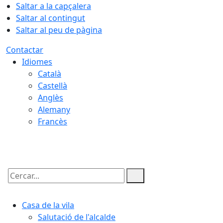
Saltar a la capçalera
Saltar al contingut
Saltar al peu de pàgina
Contactar
Idiomes
Català
Castellà
Anglès
Alemany
Francès
08.08.2026 | 07:26
Cercar:
Casa de la vila
Salutació de l'alcalde