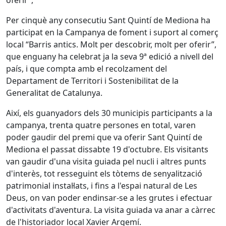
oferir”,
Per cinquè any consecutiu Sant Quintí de Mediona ha
participat en la Campanya de foment i suport al comerç
local “Barris antics. Molt per descobrir, molt per oferir”,
que enguany ha celebrat ja la seva 9ª edició a nivell del
país, i que compta amb el recolzament del
Departament de Territori i Sostenibilitat de la
Generalitat de Catalunya.
Així, els guanyadors dels 30 municipis participants a la
campanya, trenta quatre persones en total, varen
poder gaudir del premi que va oferir Sant Quintí de
Mediona el passat dissabte 19 d'octubre. Els visitants
van gaudir d'una visita guiada pel nucli i altres punts
d'interès, tot resseguint els tòtems de senyalització
patrimonial instal·lats, i fins a l'espai natural de Les
Deus, on van poder endinsar-se a les grutes i efectuar
d'activitats d'aventura. La visita guiada va anar a càrrec
de l'historiador local Xavier Argemí.