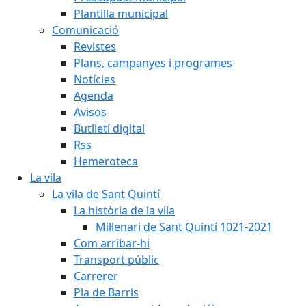
Plantilla municipal
Comunicació
Revistes
Plans, campanyes i programes
Notícies
Agenda
Avisos
Butlletí digital
Rss
Hemeroteca
La vila
La vila de Sant Quintí
La història de la vila
Mil·lenari de Sant Quintí 1021-2021
Com arribar-hi
Transport públic
Carrerer
Pla de Barris