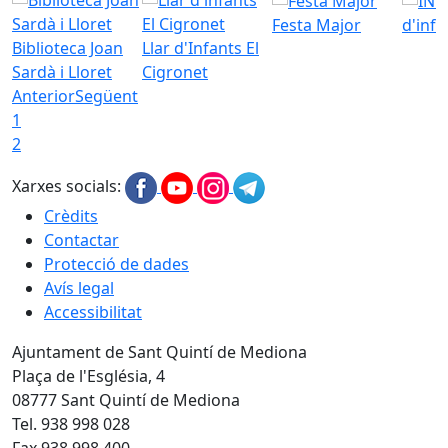
Festa Major
d'inf
Biblioteca Joan
Llar d'Infants El
Sardà i Lloret
Cigronet
Anterior
Següent
1
2
Xarxes socials:
Crèdits
Contactar
Protecció de dades
Avís legal
Accessibilitat
Ajuntament de Sant Quintí de Mediona
Plaça de l'Església, 4
08777 Sant Quintí de Mediona
Tel. 938 998 028
Fax 938 998 400