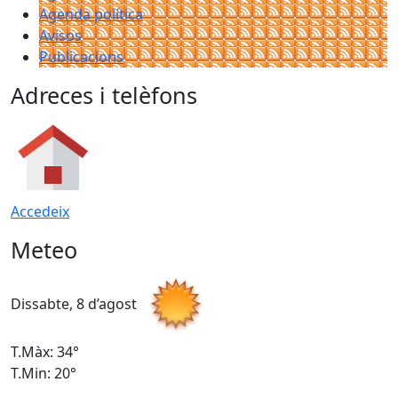
Agenda política
Avisos
Publicacions
Adreces i telèfons
Accedeix
Meteo
Dissabte, 8 d’agost
D
T.Màx: 34°
T
T.Min: 20°
T