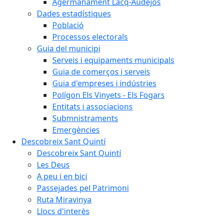
Agermanament Lacq-Audéjos
Dades estadístiques
Població
Processos electorals
Guia del municipi
Serveis i equipaments municipals
Guia de comerços i serveis
Guia d'empreses i indústries
Polígon Els Vinyets - Els Fogars
Entitats i associacions
Submnistraments
Emergències
Descobreix Sant Quintí
Descobreix Sant Quintí
Les Deus
A peu i en bici
Passejades pel Patrimoni
Ruta Miravinya
Llocs d'interès