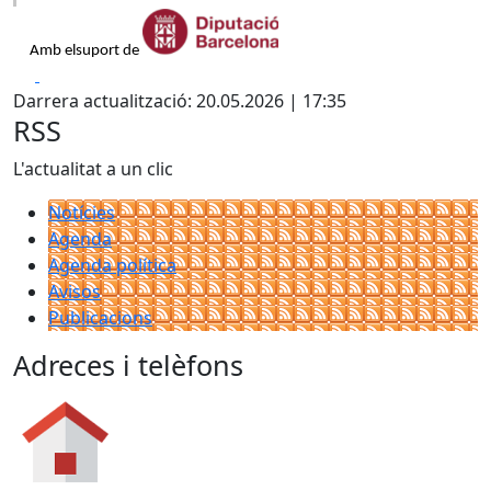
Amb elsuport
de
Facebook
X
Darrera actualització: 20.05.2026 | 17:35
RSS
L'actualitat a un clic
Notícies
Agenda
Agenda política
Avisos
Publicacions
Adreces i telèfons