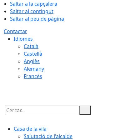
Saltar a la capçalera
Saltar al contingut
Saltar al peu de pàgina
Contactar
Idiomes
Català
Castellà
Anglès
Alemany
Francès
09.08.2026 | 08:25
Cercar:
Casa de la vila
Salutació de l'alcalde