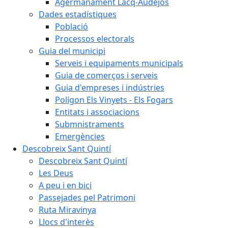
Agermanament Lacq-Audéjos
Dades estadístiques
Població
Processos electorals
Guia del municipi
Serveis i equipaments municipals
Guia de comerços i serveis
Guia d'empreses i indústries
Polígon Els Vinyets - Els Fogars
Entitats i associacions
Submnistraments
Emergències
Descobreix Sant Quintí
Descobreix Sant Quintí
Les Deus
A peu i en bici
Passejades pel Patrimoni
Ruta Miravinya
Llocs d'interès