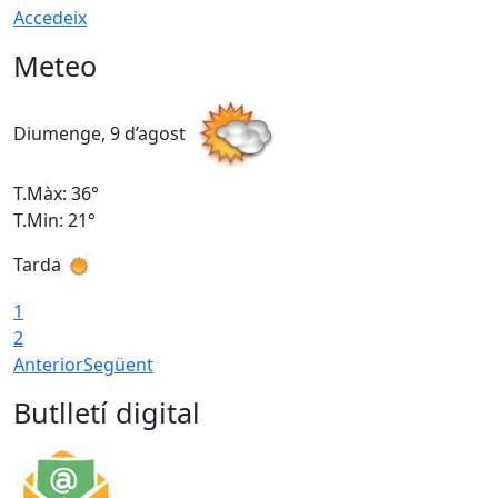
Accedeix
Meteo
Diumenge, 9 d’agost
D
T.Màx: 36°
T
T.Min: 21°
T
Tarda
T
1
2
Anterior
Següent
Butlletí digital