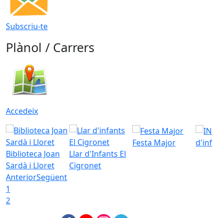
Subscriu-te
Plànol / Carrers
Accedeix
Festa Major
d'inf
Biblioteca Joan
Llar d'Infants El
Sardà i Lloret
Cigronet
Anterior
Següent
1
2