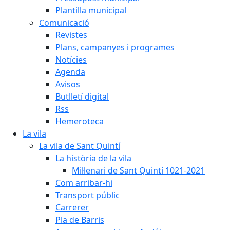
Plantilla municipal
Comunicació
Revistes
Plans, campanyes i programes
Notícies
Agenda
Avisos
Butlletí digital
Rss
Hemeroteca
La vila
La vila de Sant Quintí
La història de la vila
Mil·lenari de Sant Quintí 1021-2021
Com arribar-hi
Transport públic
Carrerer
Pla de Barris