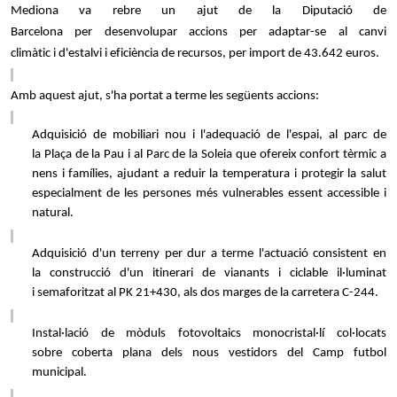
Mediona
va
r
ebre
un
ajut
de
l
a
Diputació de
Barcelona
per
desenvolupar accions per adaptar-se al canvi
climàtic
i
d'estalvi i eficiència
de recursos
,
per import de 43.642 euros.
Amb aquest ajut, s'ha portat a terme les següents accions:
Adquisició de mobiliari nou i l'adequació de l'espai,
a
l parc de
la
Plaça de la Pau
i al Parc de la
Soleia
que
ofereix confort tèrmic a
nens i famílies, ajud
ant a
reduir la temperatura i protegir la salut
especialment de les
persones més vulnerables essent accessible i
natural
.
Adquisició d'un terreny per dur a terme l'actuació consistent en
la
construcció d'un itinerari de vianants i
ciclable
il·luminat
i
semaforitzat
al PK 21+430, als dos marges de la carretera C-244
.
Instal·lació de mòduls fotovoltaics monocristal·lí col·locats
sobre
coberta plana dels nous vestidors del Camp futbol
municipal
.