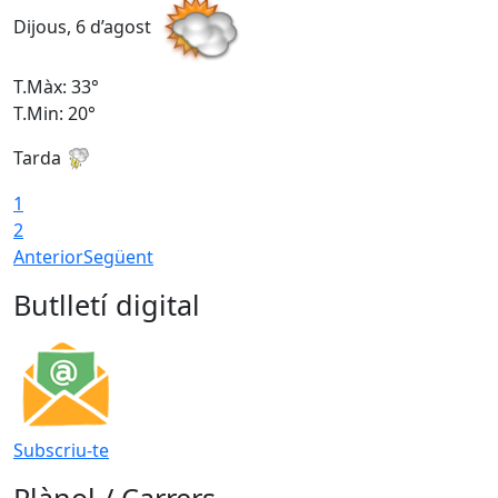
Dijous, 6 d’agost
D
T.Màx: 33°
T
T.Min: 20°
T
Tarda
1
2
Anterior
Següent
Butlletí digital
Subscriu-te