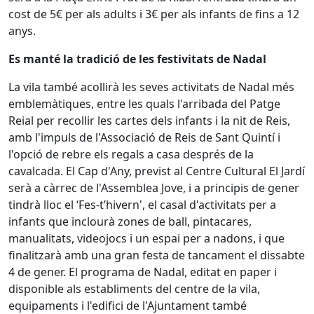
cost de 5€ per als adults i 3€ per als infants de fins a 12
anys.
Es manté la tradició de les festivitats de Nadal
La vila també acollirà les seves activitats de Nadal més
emblemàtiques, entre les quals l'arribada del Patge
Reial per recollir les cartes dels infants i la nit de Reis,
amb l'impuls de l'Associació de Reis de Sant Quintí i
l'opció de rebre els regals a casa després de la
cavalcada. El Cap d'Any, previst al Centre Cultural El Jardí
serà a càrrec de l'Assemblea Jove, i a principis de gener
tindrà lloc el ‘Fes-t’hivern', el casal d'activitats per a
infants que inclourà zones de ball, pintacares,
manualitats, videojocs i un espai per a nadons, i que
finalitzarà amb una gran festa de tancament el dissabte
4 de gener. El programa de Nadal, editat en paper i
disponible als establiments del centre de la vila,
equipaments i l'edifici de l'Ajuntament també