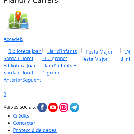
Plànol / Carrers
Accedeix
Festa Major
d'inf
Biblioteca Joan
Llar d'Infants El
Sardà i Lloret
Cigronet
Anterior
Següent
1
2
Xarxes socials:
Crèdits
Contactar
Protecció de dades