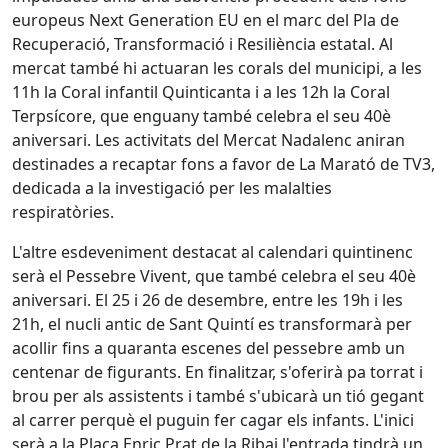
europeus Next Generation EU en el marc del Pla de
Recuperació, Transformació i Resiliència estatal. Al
mercat també hi actuaran les corals del municipi, a les
11h la Coral infantil Quinticanta i a les 12h la Coral
Terpsícore, que enguany també celebra el seu 40è
aniversari. Les activitats del Mercat Nadalenc aniran
destinades a recaptar fons a favor de La Marató de TV3,
dedicada a la investigació per les malalties
respiratòries.
L'altre esdeveniment destacat al calendari quintinenc
serà el Pessebre Vivent, que també celebra el seu 40è
aniversari. El 25 i 26 de desembre, entre les 19h i les
21h, el nucli antic de Sant Quintí es transformarà per
acollir fins a quaranta escenes del pessebre amb un
centenar de figurants. En finalitzar, s'oferirà pa torrat i
brou per als assistents i també s'ubicarà un tió gegant
al carrer perquè el puguin fer cagar els infants. L'inici
serà a la Plaça Enric Prat de la Ribai l'entrada tindrà un