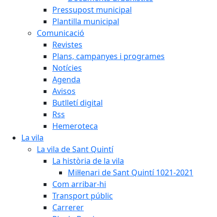
Pressupost municipal
Plantilla municipal
Comunicació
Revistes
Plans, campanyes i programes
Notícies
Agenda
Avisos
Butlletí digital
Rss
Hemeroteca
La vila
La vila de Sant Quintí
La història de la vila
Mil·lenari de Sant Quintí 1021-2021
Com arribar-hi
Transport públic
Carrerer