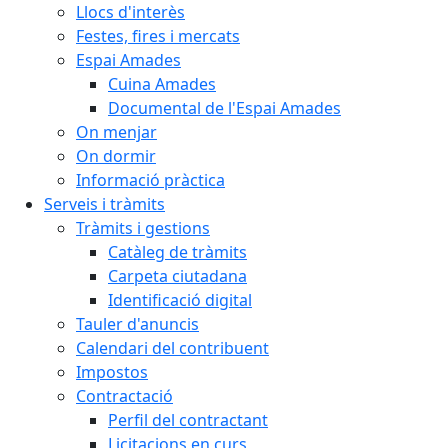
Llocs d'interès
Festes, fires i mercats
Espai Amades
Cuina Amades
Documental de l'Espai Amades
On menjar
On dormir
Informació pràctica
Serveis i tràmits
Tràmits i gestions
Catàleg de tràmits
Carpeta ciutadana
Identificació digital
Tauler d'anuncis
Calendari del contribuent
Impostos
Contractació
Perfil del contractant
Licitacions en curs