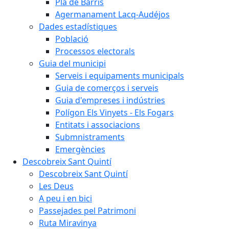
Pla de Barris
Agermanament Lacq-Audéjos
Dades estadístiques
Població
Processos electorals
Guia del municipi
Serveis i equipaments municipals
Guia de comerços i serveis
Guia d'empreses i indústries
Polígon Els Vinyets - Els Fogars
Entitats i associacions
Submnistraments
Emergències
Descobreix Sant Quintí
Descobreix Sant Quintí
Les Deus
A peu i en bici
Passejades pel Patrimoni
Ruta Miravinya