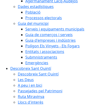
Agermanament Lacq-Audéjos
Dades estadístiques
Població
Processos electorals
Guia del municipi
Serveis i equipaments municipals
Guia de comerços i serveis
Guia d'empreses i indústries
Polígon Els Vinyets - Els Fogars
Entitats i associacions
Submnistraments
Emergències
Descobreix Sant Quintí
Descobreix Sant Quintí
Les Deus
A peu i en bici
Passejades pel Patrimoni
Ruta Miravinya
Llocs d'interès