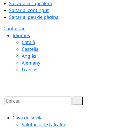
Saltar a la capçalera
Saltar al contingut
Saltar al peu de pàgina
Contactar
Idiomes
Català
Castellà
Anglès
Alemany
Francès
06.08.2026 | 09:03
Cercar:
Casa de la vila
Salutació de l'alcalde