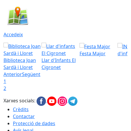
Accedeix
Festa Major
d'inf
Biblioteca Joan
Llar d'Infants El
Sardà i Lloret
Cigronet
Anterior
Següent
1
2
Xarxes socials:
Crèdits
Contactar
Protecció de dades
Avís legal