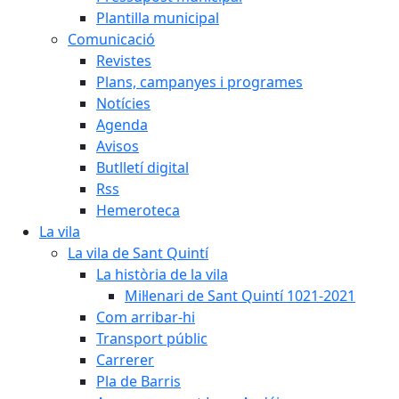
Plantilla municipal
Comunicació
Revistes
Plans, campanyes i programes
Notícies
Agenda
Avisos
Butlletí digital
Rss
Hemeroteca
La vila
La vila de Sant Quintí
La història de la vila
Mil·lenari de Sant Quintí 1021-2021
Com arribar-hi
Transport públic
Carrerer
Pla de Barris