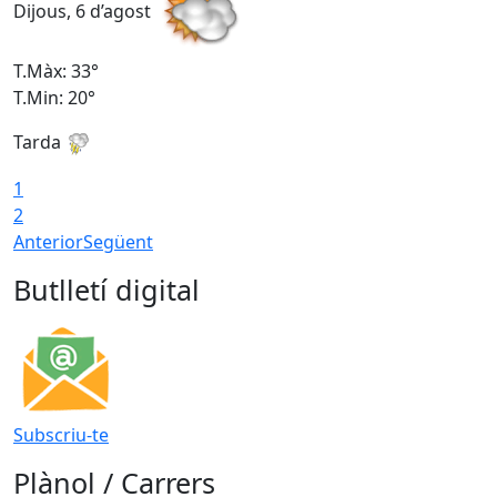
Dijous, 6 d’agost
D
T.Màx: 33°
T
T.Min: 20°
T
Tarda
1
2
Anterior
Següent
Butlletí digital
Subscriu-te
Plànol / Carrers