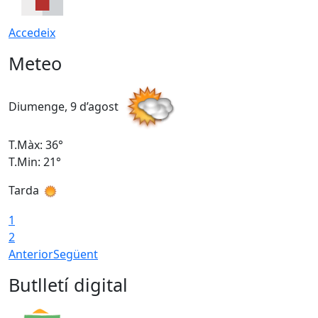
Accedeix
Meteo
Diumenge, 9 d’agost
D
T.Màx: 36°
T
T.Min: 21°
T
Tarda
T
1
2
Anterior
Següent
Butlletí digital