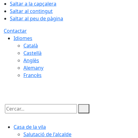
Saltar a la capçalera
Saltar al contingut
Saltar al peu de pàgina
Contactar
Idiomes
Català
Castellà
Anglès
Alemany
Francès
09.08.2026 | 08:48
Cercar:
Casa de la vila
Salutació de l'alcalde