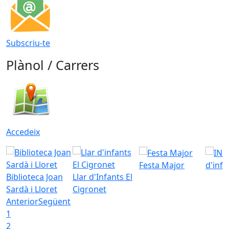
Subscriu-te
Plànol / Carrers
Accedeix
Festa Major
d'inf
Biblioteca Joan
Llar d'Infants El
Sardà i Lloret
Cigronet
Anterior
Següent
1
2