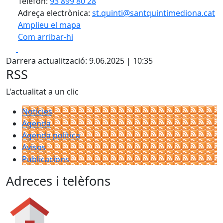
Telèfon:
93 899 80 28
Adreça electrònica:
st.quinti@santquintimediona.cat
Amplieu el mapa
Com arribar-hi
Leaflet
| ©
OpenStreetMap
contributors
Facebook
X
+
Darrera actualització: 9.06.2025 | 10:35
−
RSS
L'actualitat a un clic
Notícies
Agenda
Agenda política
Avisos
Publicacions
Adreces i telèfons