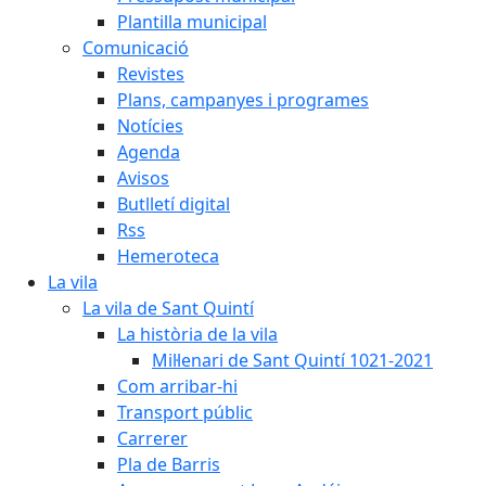
Plantilla municipal
Comunicació
Revistes
Plans, campanyes i programes
Notícies
Agenda
Avisos
Butlletí digital
Rss
Hemeroteca
La vila
La vila de Sant Quintí
La història de la vila
Mil·lenari de Sant Quintí 1021-2021
Com arribar-hi
Transport públic
Carrerer
Pla de Barris