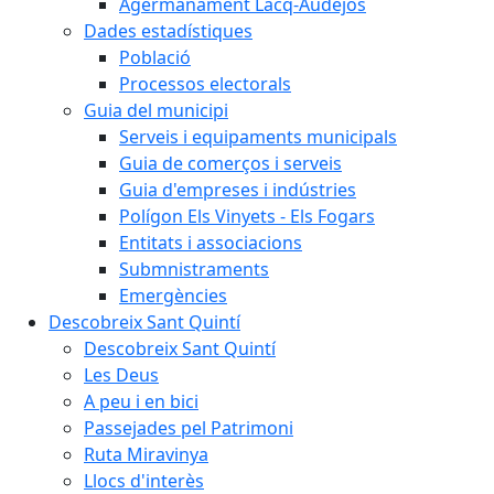
Agermanament Lacq-Audéjos
Dades estadístiques
Població
Processos electorals
Guia del municipi
Serveis i equipaments municipals
Guia de comerços i serveis
Guia d'empreses i indústries
Polígon Els Vinyets - Els Fogars
Entitats i associacions
Submnistraments
Emergències
Descobreix Sant Quintí
Descobreix Sant Quintí
Les Deus
A peu i en bici
Passejades pel Patrimoni
Ruta Miravinya
Llocs d'interès