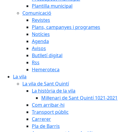
Plantilla municipal
Comunicació
Revistes
Plans, campanyes i programes
Notícies
Agenda
Avisos
Butlletí digital
Rss
Hemeroteca
La vila
La vila de Sant Quintí
La història de la vila
Mil·lenari de Sant Quintí 1021-2021
Com arribar-hi
Transport públic
Carrerer
Pla de Barris