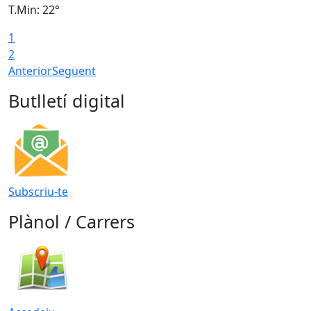
T.Min: 22°
T
1
2
Anterior
Següent
Butlletí digital
Subscriu-te
Plànol / Carrers