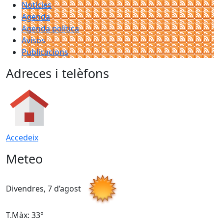
Notícies
Agenda
Agenda política
Avisos
Publicacions
Adreces i telèfons
Accedeix
Meteo
Divendres, 7 d’agost
D
T.Màx: 33°
T