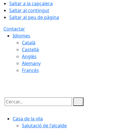
Saltar a la capçalera
Saltar al contingut
Saltar al peu de pàgina
Contactar
Idiomes
Català
Castellà
Anglès
Alemany
Francès
07.08.2026 | 03:52
Cercar:
Casa de la vila
Salutació de l'alcalde