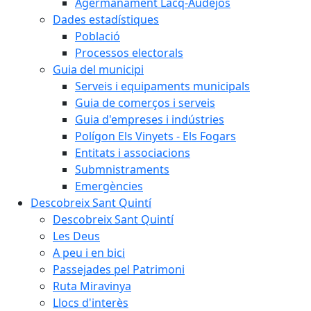
Agermanament Lacq-Audéjos
Dades estadístiques
Població
Processos electorals
Guia del municipi
Serveis i equipaments municipals
Guia de comerços i serveis
Guia d'empreses i indústries
Polígon Els Vinyets - Els Fogars
Entitats i associacions
Submnistraments
Emergències
Descobreix Sant Quintí
Descobreix Sant Quintí
Les Deus
A peu i en bici
Passejades pel Patrimoni
Ruta Miravinya
Llocs d'interès