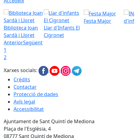
Accedeix
Festa Major
d'inf
Biblioteca Joan
Llar d'Infants El
Sardà i Lloret
Cigronet
Anterior
Següent
1
2
Xarxes socials:
Crèdits
Contactar
Protecció de dades
Avís legal
Accessibilitat
Ajuntament de Sant Quintí de Mediona
Plaça de l'Església, 4
08777 Sant Quintí de Mediona